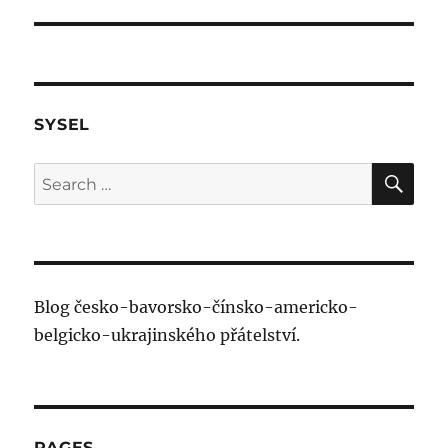
SYSEL
SE
Search
for:
Blog česko-bavorsko-čínsko-americko-
belgicko-ukrajinského přátelství.
PAGES