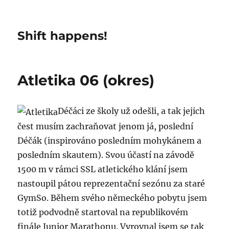
Shift happens!
Atletika 06 (okres)
Déčáci ze školy už odešli, a tak jejich
čest musím zachraňovat jenom já, poslední
Déčák (inspirováno posledním mohykánem a
posledním skautem). Svou účastí na závodě
1500 m v rámci SSL atletického klání jsem
nastoupil pátou reprezentační sezónu za staré
GymSo. Během svého německého pobytu jsem
totiž podvodně startoval na republikovém
finále Junior Marathonu. Vyrovnal jsem se tak