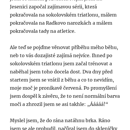
Jesenici započal zajímavou sérii, která
pokračovala na sokolovském triatlonu, málem
pokračovala na Radkovo narozkách a málem
pokračovala tady na atletice.
Ale teď se pojďme věnovat příběhu mého běhu,
neb to vás dozajisté zajímá nejvíce. Ihned po
sokolovském triatlonu jsem začal trénovat a
naběhal jsem toho docela dost. Dva dny před
startem jsem se vrátil z běhu a co to nevidím,
moje moč je pronikavě červená. Po promyšlení
jsem dospěl k závěru, že to není normální barva
moči a zhrozil jsem se asi takhle: „Ááááá!“
Myslel jsem, že do rána natáhnu brka. Ráno
jsem se ale probudil, načůral jsem do skleničky