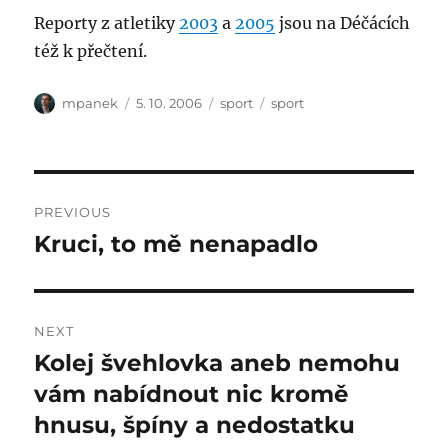
Reporty z atletiky
2003
a
2005
jsou na Déčácích
též k přečtení.
Author
Posted
Categories
Tags
mpanek
5. 10. 2006
sport
sport
on
Post
PREVIOUS
navigation
Kruci, to mě nenapadlo
Previous
post:
NEXT
Kolej švehlovka aneb nemohu
Next
post:
vám nabídnout nic kromě
hnusu, špíny a nedostatku