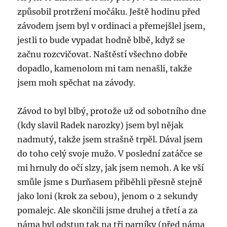
způsobil protržení močáku. Ještě hodinu před
závodem jsem byl v ordinaci a přemejšlel jsem,
jestli to bude vypadat hodně blbě, když se
začnu rozcvičovat. Naštěstí všechno dobře
dopadlo, kamenolom mi tam nenašli, takže
jsem moh spěchat na závody.
Závod to byl blbý, protože už od sobotního dne
(kdy slavil Radek narozky) jsem byl nějak
nadmutý, takže jsem strašně trpěl. Dával jsem
do toho celý svoje mužo. V poslední zatáčce se
mi hrnuly do očí slzy, jak jsem nemoh. A ke vší
smůle jsme s Durňasem přiběhli přesně stejně
jako loni (krok za sebou), jenom o 2 sekundy
pomalejc. Ale skončili jsme druhej a třetí a za
náma byl odstup tak na tři parníky (před náma