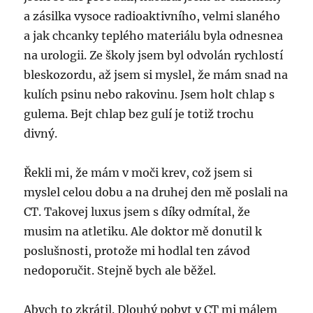
a zásilka vysoce radioaktivního, velmi slaného
a jak chcanky teplého materiálu byla odnesnea
na urologii. Ze školy jsem byl odvolán rychlostí
bleskozordu, až jsem si myslel, že mám snad na
kulích psinu nebo rakovinu. Jsem holt chlap s
gulema. Bejt chlap bez gulí je totiž trochu
divný.
Řekli mi, že mám v moči krev, což jsem si
myslel celou dobu a na druhej den mě poslali na
CT. Takovej luxus jsem s díky odmítal, že
musim na atletiku. Ale doktor mě donutil k
poslušnosti, protože mi hodlal ten závod
nedoporučit. Stejně bych ale běžel.
Abych to zkrátil. Dlouhý pobyt v CT mi málem