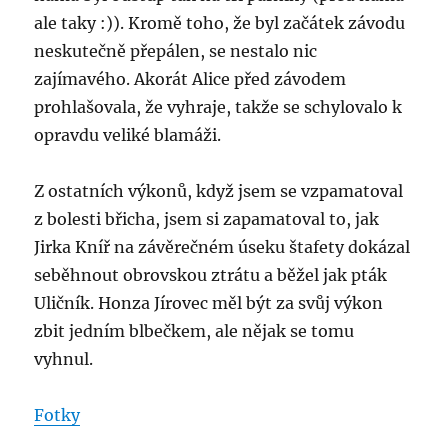
ale taky :)). Kromě toho, že byl začátek závodu
neskutečně přepálen, se nestalo nic
zajímavého. Akorát Alice před závodem
prohlašovala, že vyhraje, takže se schylovalo k
opravdu veliké blamáži.
Z ostatních výkonů, když jsem se vzpamatoval
z bolesti břicha, jsem si zapamatoval to, jak
Jirka Kníř na závěrečném úseku štafety dokázal
seběhnout obrovskou ztrátu a běžel jak pták
Uličník. Honza Jírovec měl být za svůj výkon
zbit jedním blbečkem, ale nějak se tomu
vyhnul.
Fotky