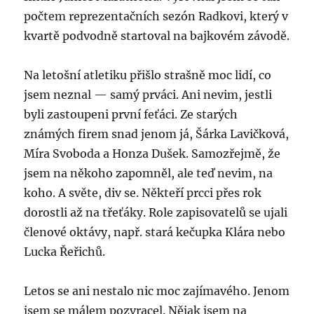
počtem reprezentačních sezón Radkovi, který v
kvartě podvodně startoval na bajkovém závodě.
Na letošní atletiku přišlo strašně moc lidí, co
jsem neznal — samý prváci. Ani nevim, jestli
byli zastoupeni první feťáci. Ze starých
známých firem snad jenom já, Šárka Lavičková,
Míra Svoboda a Honza Dušek. Samozřejmě, že
jsem na někoho zapomněl, ale teď nevim, na
koho. A světe, div se. Někteří prcci přes rok
dorostli až na třeťáky. Role zapisovatelů se ujali
členové oktávy, např. stará kečupka Klára nebo
Lucka Řeřichů.
Letos se ani nestalo nic moc zajímavého. Jenom
jsem se málem pozvracel. Nějak jsem na