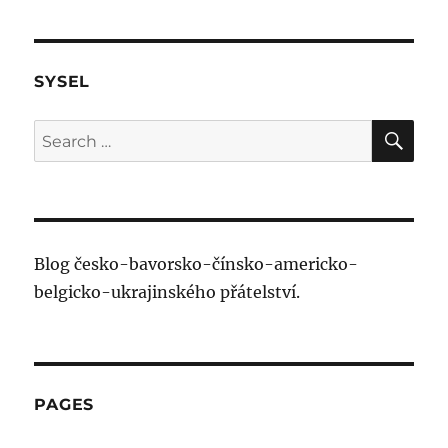
SYSEL
SE
Search
for:
Blog česko-bavorsko-čínsko-americko-
belgicko-ukrajinského přátelství.
PAGES