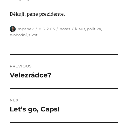
Děkuji, pane prezidente.
Author
Posted
Categories
Tags
mpanek
8. 3. 2013
notes
klaus
,
politika
,
on
svobodní
,
život
Post
PREVIOUS
navigation
Velezrádce?
Previous
post:
NEXT
Let’s go, Caps!
Next
post: