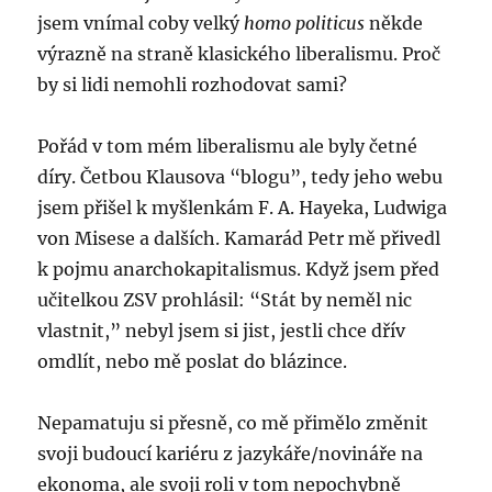
jsem vnímal coby velký
homo politicus
někde
výrazně na straně klasického liberalismu. Proč
by si lidi nemohli rozhodovat sami?
Pořád v tom mém liberalismu ale byly četné
díry. Četbou Klausova “blogu”, tedy jeho webu
jsem přišel k myšlenkám F. A. Hayeka, Ludwiga
von Misese a dalších. Kamarád Petr mě přivedl
k pojmu anarchokapitalismus. Když jsem před
učitelkou ZSV prohlásil: “Stát by neměl nic
vlastnit,” nebyl jsem si jist, jestli chce dřív
omdlít, nebo mě poslat do blázince.
Nepamatuju si přesně, co mě přimělo změnit
svoji budoucí kariéru z jazykáře/novináře na
ekonoma, ale svoji roli v tom nepochybně