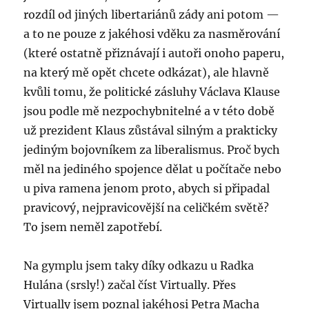
rozdíl od jiných libertariánů zády ani potom —
a to ne pouze z jakéhosi vděku za nasměrování
(které ostatně přiznávají i autoři onoho paperu,
na který mě opět chcete odkázat), ale hlavně
kvůli tomu, že politické zásluhy Václava Klause
jsou podle mě nezpochybnitelné a v této době
už prezident Klaus zůstával silným a prakticky
jediným bojovníkem za liberalismus. Proč bych
měl na jediného spojence dělat u počítače nebo
u piva ramena jenom proto, abych si připadal
pravicový, nejpravicovější na celičkém světě?
To jsem neměl zapotřebí.
Na gymplu jsem taky díky odkazu u Radka
Hulána (srsly!) začal číst Virtually. Přes
Virtually jsem poznal jakéhosi Petra Macha