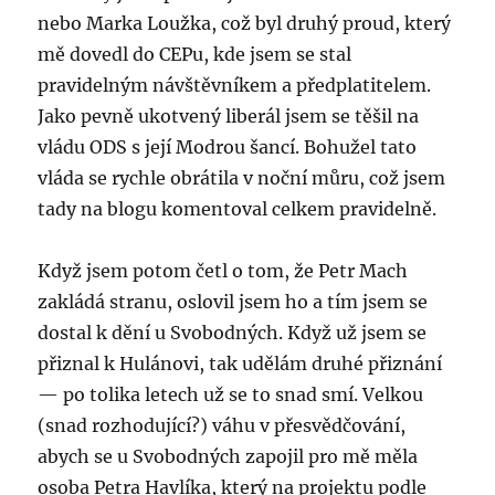
nebo Marka Loužka, což byl druhý proud, který
mě dovedl do CEPu, kde jsem se stal
pravidelným návštěvníkem a předplatitelem.
Jako pevně ukotvený liberál jsem se těšil na
vládu ODS s její Modrou šancí. Bohužel tato
vláda se rychle obrátila v noční můru, což jsem
tady na blogu komentoval celkem pravidelně.
Když jsem potom četl o tom, že Petr Mach
zakládá stranu, oslovil jsem ho a tím jsem se
dostal k dění u Svobodných. Když už jsem se
přiznal k Hulánovi, tak udělám druhé přiznání
— po tolika letech už se to snad smí. Velkou
(snad rozhodující?) váhu v přesvědčování,
abych se u Svobodných zapojil pro mě měla
osoba Petra Havlíka, který na projektu podle