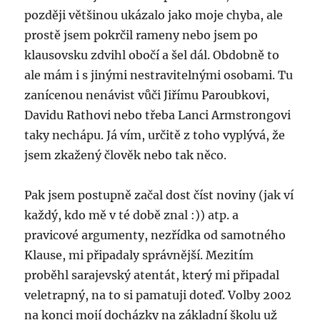
později většinou ukázalo jako moje chyba, ale
prostě jsem pokrčil rameny nebo jsem po
klausovsku zdvihl obočí a šel dál. Obdobně to
ale mám i s jinými nestravitelnými osobami. Tu
zanícenou nenávist vůči Jiřímu Paroubkovi,
Davidu Rathovi nebo třeba Lanci Armstrongovi
taky nechápu. Já vím, určitě z toho vyplývá, že
jsem zkažený člověk nebo tak něco.
Pak jsem postupně začal dost číst noviny (jak ví
každý, kdo mě v té době znal :)) atp. a
pravicové argumenty, nezřídka od samotného
Klause, mi připadaly správnější. Mezitím
proběhl sarajevský atentát, který mi připadal
veletrapný, na to si pamatuji doteď. Volby 2002
na konci mojí docházky na základní školu už