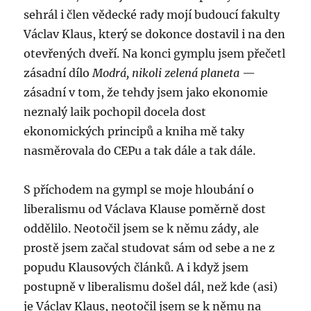
sehrál i člen vědecké rady mojí budoucí fakulty
Václav Klaus, který se dokonce dostavil i na den
otevřených dveří. Na konci gymplu jsem přečetl
zásadní dílo
Modrá, nikoli zelená planeta
—
zásadní v tom, že tehdy jsem jako ekonomie
neznalý laik pochopil docela dost
ekonomických principů a kniha mě taky
nasměrovala do CEPu a tak dále a tak dále.
S příchodem na gympl se moje hloubání o
liberalismu od Václava Klause poměrně dost
oddělilo. Neotočil jsem se k němu zády, ale
prostě jsem začal studovat sám od sebe a ne z
popudu Klausových článků. A i když jsem
postupně v liberalismu došel dál, než kde (asi)
je Václav Klaus, neotočil jsem se k němu na