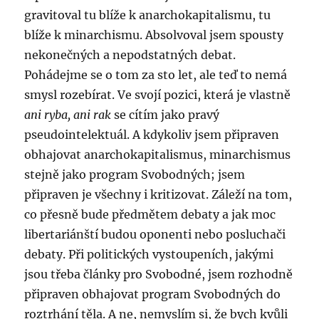
gravitoval tu blíže k anarchokapitalismu, tu
blíže k minarchismu. Absolvoval jsem spousty
nekonečných a nepodstatných debat.
Pohádejme se o tom za sto let, ale teď to nemá
smysl rozebírat. Ve svojí pozici, která je vlastně
ani ryba, ani rak
se cítím jako pravý
pseudointelektuál. A kdykoliv jsem připraven
obhajovat anarchokapitalismus, minarchismus
stejně jako program Svobodných; jsem
připraven je všechny i kritizovat. Záleží na tom,
co přesně bude předmětem debaty a jak moc
libertariánští budou oponenti nebo posluchači
debaty. Při politických vystoupeních, jakými
jsou třeba články pro Svobodné, jsem rozhodně
připraven obhajovat program Svobodných do
roztrhání těla. A ne, nemyslím si, že bych kvůli