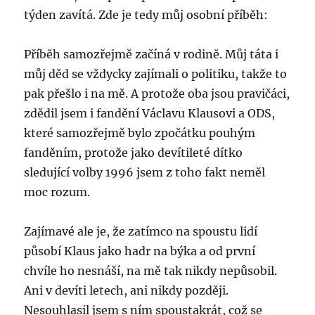
týden zavítá. Zde je tedy můj osobní příběh:
Příběh samozřejmě začíná v rodině. Můj táta i
můj děd se vždycky zajímali o politiku, takže to
pak přešlo i na mě. A protože oba jsou pravičáci,
zdědil jsem i fandění Václavu Klausovi a ODS,
které samozřejmě bylo zpočátku pouhým
fanděním, protože jako devítileté dítko
sledující volby 1996 jsem z toho fakt neměl
moc rozum.
Zajímavé ale je, že zatímco na spoustu lidí
působí Klaus jako hadr na býka a od první
chvíle ho nesnáší, na mě tak nikdy nepůsobil.
Ani v devíti letech, ani nikdy později.
Nesouhlasil jsem s ním spoustakrát, což se