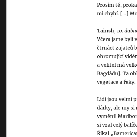
Prosím tě, prokaž
mi chybí. […] Mu
Tainsh
,
10. dubn
Včera jsme byli 
čtrnáct zajatců 
ohromující vidět
a velitel má velk
Bagdádu]. Ta obl
vegetace a řeky.
Lidi jsou velmi p
dárky, ale my si
vyměnil Marlboro
si vzal celý balí
Říkal „Bamerican