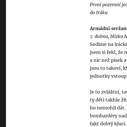
První pozemní jed
do Iráku
Armádní seržant
7. dubna, blízko N
Sedíme na irácké
jsem si řekl, že
a nic než písek a
jsou tu takoví, 
jednotky vstoupi
Je to zvláštní, ta
ty děti takhle ží
ho nemohli dát.
bombardéry nad h
fakt dobrý kluci