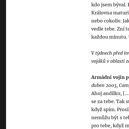
kdo jsem býval. 
Královna maturit
nebo cokoliv. Ja
vedle tebe. Zní t
každou minutu. U
V týdnech před in
vojáků v oblasti z
Armádní vojín pr
duben 2003, Camp
Ahoj andílku, [
se za tebe. Tak s
když spím. Prosím
nemůžu být s teb
pro tebe, když m