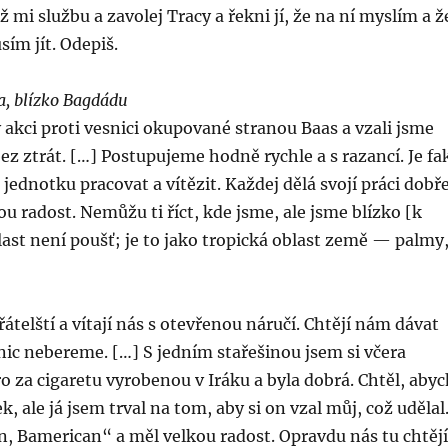
 mi službu a zavolej Tracy a řekni jí, že na ní myslím a ž
sím jít. Odepiš.
a, blízko Bagdádu
v akci proti vesnici okupované stranou Baas a vzali jsme
bez ztrát. […] Postupujeme hodně rychle a s razancí. Je fa
 jednotku pracovat a vítězit. Každej dělá svojí práci dobř
ou radost. Nemůžu ti říct, kde jsme, ale jsme blízko [k
ast není poušť; je to jako tropická oblast země — palmy
řátelští a vítají nás s otevřenou náručí. Chtějí nám dávat
 nic nebereme. […] S jedním stařešinou jsem si včera
 za cigaretu vyrobenou v Iráku a byla dobrá. Chtěl, abyc
ček, ale já jsem trval na tom, aby si on vzal můj, což udělal
, Bamerican“ a měl velkou radost. Opravdu nás tu chtějí