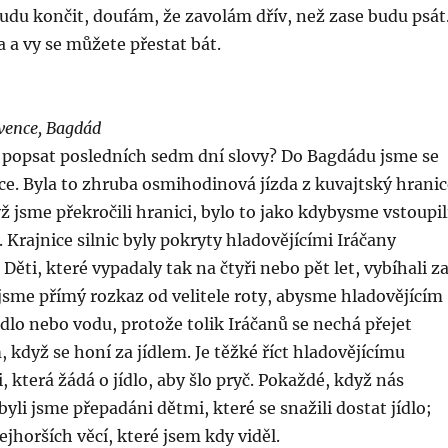
Budu končit, doufám, že zavolám dřív, než zase budu psát
a vy se můžete přestat bát.
rvence, Bagdád
popsat posledních sedm dní slovy? Do Bagdádu jsme se
nce. Byla to zhruba osmihodinová jízda z kuvajtský hranic
 jsme překročili hranici, bylo to jako kdybysme vstoupil
 Krajnice silnic byly pokryty hladovějícími Iráčany
. Děti, které vypadaly tak na čtyři nebo pět let, vybíhali z
jsme přímý rozkaz od velitele roty, abysme hladovějícím
ídlo nebo vodu, protože tolik Iráčanů se nechá přejet
když se honí za jídlem. Je těžké říct hladovějícímu
, která žádá o jídlo, aby šlo pryč. Pokaždé, když nás
byli jsme přepadáni dětmi, které se snažili dostat jídlo;
ejhorších věcí, které jsem kdy viděl.