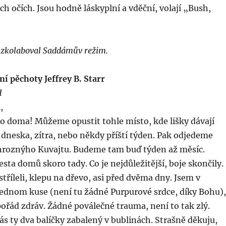
jich očích. Jsou hodně láskyplní a vděční, volají „Bush,
 zkolaboval Saddámův režim.
í pěchoty Jeffrey B. Starr
d
,
ro doma! Můžeme opustit tohle místo, kde lišky dávají
dneska, zítra, nebo někdy příští týden. Pak odjedeme
hroznýho Kuvajtu. Budeme tam buď týden až měsíc.
sta domů skoro tady. Co je nejdůležitější, boje skončily.
tříleli, klepu na dřevo, asi před dvěma dny. Jsem v
jednom kuse (není tu žádné Purpurové srdce, díky Bohu),
řád zdráv. Žádné poválečné trauma, není to tak zlý.
ás ty dva balíčky zabalený v bublinách. Strašně děkuju,