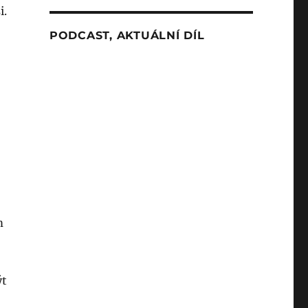
i.
PODCAST, AKTUÁLNÍ DÍL
m
ýt