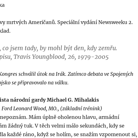
ka
lovy mrtvých Američanů. Speciální vydání Newsweeku 2.
klad.
, co jsem tady, by mohl být den, kdy zemřu.
pisu, Travis Youngblood, 26, 1979-2005
ongres schválil útok na Irák. Zatímco debata ve Spojených
ojsko se připravovalo na válku.
ista národní gardy Michael G. Mihalakis
, Ford Leonard Wood, MO., (základní trénink)
i nepoznám. Mám úplně oholenou hlavu, armádní
m žádný tuk. V těch velmi málo sekundách, kdy se
la každé ráno, když se holím, se snažím vzpomenout si,