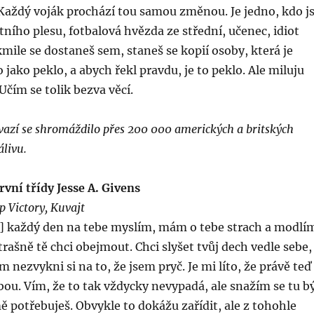
Každý voják prochází tou samou změnou. Je jedno, kdo js
ního plesu, fotbalová hvězda ze střední, učenec, idiot
kmile se dostaneš sem, staneš se kopií osoby, která je
o jako peklo, a abych řekl pravdu, je to peklo. Ale miluju
čím se tolik bezva věcí.
vazí se shromáždilo přes 200 000 amerických a britských
álivu.
vní třídy Jesse A. Givens
 Victory, Kuvajt
…] každý den na tebe myslím, mám o tebe strach a modlí
trašně tě chci obejmout. Chci slyšet tvůj dech vedle sebe,
 nezvykni si na to, že jsem pryč. Je mi líto, že právě teď
ou. Vím, že to tak vždycky nevypadá, ale snažím se tu b
ě potřebuješ. Obvykle to dokážu zařídit, ale z tohohle