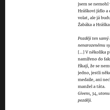
jsem se nemohl 
Hráškovi jídlo a
volat, ale já bu
Žabáka a Hráška 
Později ten samý 
nenarozenému sy
[…] V několika 
namířeno do fak
říkají, že se ne
jedno, jestli ně
medaile, ani nec
manžel a táta.
Givens, 34, utonu
později.