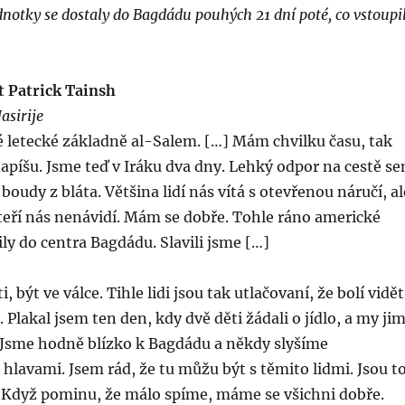
notky se dostaly do Bagdádu pouhých 21 dní poté, co vstoupi
 Patrick Tainsh
asirije
 letecké základně al-Salem. […] Mám chvilku času, tak
 napíšu. Jsme teď v Iráku dva dny. Lehký odpor na cestě s
 boudy z bláta. Většina lidí nás vítá s otevřenou náručí, al
kteří nás nenávidí. Mám se dobře. Tohle ráno americké
ly do centra Bagdádu. Slavili jsme […]
ti, být ve válce. Tihle lidi jsou tak utlačovaní, že bolí vidět
t. Plakal jsem ten den, kdy dvě děti žádali o jídlo, a my ji
 Jsme hodně blízko k Bagdádu a někdy slyšíme
lavami. Jsem rád, že tu můžu být s těmito lidmi. Jsou t
. Když pominu, že málo spíme, máme se všichni dobře.