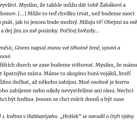
vyvléct. Myslím, že takhle můžu dát tobě Žabákovi a
 domov. […] Může to teď chvilku trvat, než budeme moct
du psát, jak to jenom bude možný. Miluju tě! Obejmi za m
a dej jim za mě pusinky. Počítej hvězdy…
měsíc, Givens napsal znovu své těhotné ženě, synovi a
novi:
příštích dnech se zase budeme stěhovat. Myslím, že mám
t špatnýho místa. Máme tu skupinu hurá vojáků, kteří
můžou dočkat, až někoho zabijou. Mně osobně je kurva
koho zabijeme nebo nikdy nevystřelíme ani ránu. Nechci
hci být hrdina. Jenom se chci vrátit domů a být zase
l 1. května v Habbaniyahu. „Hrášek“ se narodil o čtyři týdny