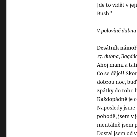
Jde to vidět v je
Bush“.
V polovině dubna
Desátník námořn
17. dubna, Bagdá
Ahoj mami a tati
Co se děje!! Sko
dobrou noc, buď 
zpátky do toho 
Každopádně je ce
Naposledy jsme s
pohodě, jsem v 
mentálně jsem po
Dostal jsem od v