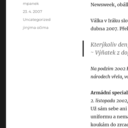
Author
mpanek
Newsweek, obál
Posted
23. 4. 2007
on
Categories
Uncategorized
Válka v Iráku s
Tags
jinýma očima
dubna 2007. Pře
Kterýkoliv den
~ Výňatek z do
Na podzim 2002 K
národech vřela, v
Armádní special
2. listopadu 2002
Už sám sebe an
uniformu a nemá
koukám do zrcad