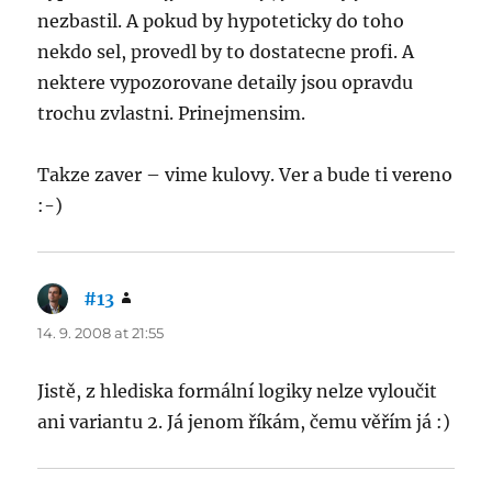
nezbastil. A pokud by hypoteticky do toho
nekdo sel, provedl by to dostatecne profi. A
nektere vypozorovane detaily jsou opravdu
trochu zvlastni. Prinejmensim.
Takze zaver – vime kulovy. Ver a bude ti vereno
:-)
#13
says:
14. 9. 2008 at 21:55
Jistě, z hlediska formální logiky nelze vyloučit
ani variantu 2. Já jenom říkám, čemu věřím já :)