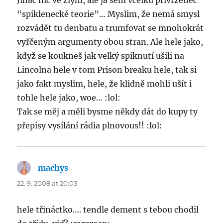
Jináč nic ve zlym, ale já sem vcelku přívrženec
“spiklenecké teorie”… Myslim, že nemá smysl
rozvádět tu denbatu a trumfovat se mnohokrát
vyřčeným argumenty obou stran. Ale hele jako,
když se koukneš jak velký spiknutí ušili na
Lincolna hele v tom Prison breaku hele, tak si
jako fakt myslim, hele, že klidně mohli ušít i
tohle hele jako, woe… :lol:
Tak se měj a měli bysme někdy dát do kupy ty
přepisy vysílání rádia plnovous!! :lol:
machys
says:
22. 9. 2008 at 20:03
hele třináctko…. tendle dement s tebou chodil