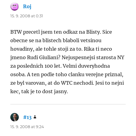
Roj
says:
15. 9. 2008 at 0:31
BTW precetl jsem ten odkaz na Blisty. Sice
obecne se na blistech blaboli vetsinou
hovadiny, ale tohle stoji za to. Rika ti neco
jmeno Rudi Giuliani? Nejuspesnejsi starosta NY
za poslednich 100 let. Velmi duveryhodna
osoba. A ten podle toho clanku verejne priznal,
ze byl varovan, at do WTC nechodi. Jesi to nejni
kec, tak je to dost jasny.
#13
says:
15. 9. 2008 at 9:24