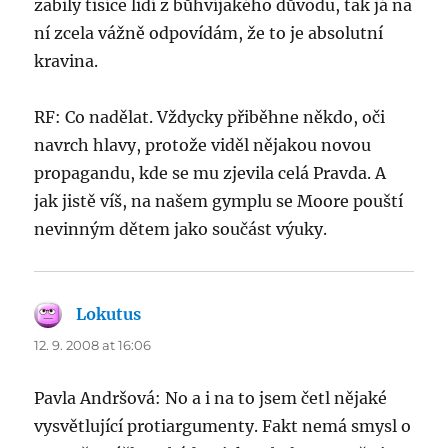
zabily tisíce lidí z bůhvíjakého důvodu, tak já na
ní zcela vážně odpovídám, že to je absolutní
kravina.
RF: Co nadělat. Vždycky přiběhne někdo, oči
navrch hlavy, protože viděl nějakou novou
propagandu, kde se mu zjevila celá Pravda. A
jak jistě víš, na našem gymplu se Moore pouští
nevinným dětem jako součást výuky.
Lokutus
says:
12. 9. 2008 at 16:06
Pavla Andršová: No a i na to jsem četl nějaké
vysvětlující protiargumenty. Fakt nemá smysl o