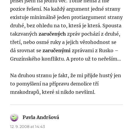
přišel jsem na jednu věc. Tohle nemá z mé
pozice řešení. Na každý argument jedné strany
existuje minimálně jeden protiargument strany
druhé, bez ohledu na to, která je která. Spousta
takzvaných
zaručených
zpráv pochází z druhé,
třetí, nebo osmé ruky a jejich věrohodnost se
dá srovnat se
zaručenými
zprávami z Rusko –
Gruzínského konfliktu. A proto už to neřeším…
Na druhou stranu je fakt, že mi přijde hustý jen
to pomyšlení na přípravu demolice tří
mrakodrapů, které si nikdo nevšiml.
Pavla Andršová
says:
12. 9. 2008 at 14:43