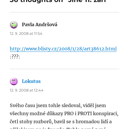
Pavla Andršová
says:
12. 9. 2008 at 11:54
http://www.blisty.cz/2008/1/28/art38612.html
:???:
Lokutus
says:
12. 9. 2008 at 12:44
Svého času jsem tohle sledoval, viděl jsem
všechny možné důkazy PRO i PROTI konspiraci,
četl stohy rozborů, bavil se s hromadou lidí a