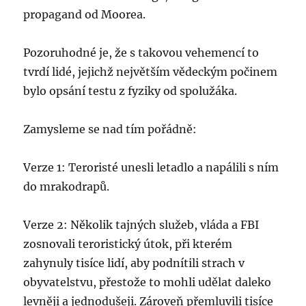
propagand od Moorea.
Pozoruhodné je, že s takovou vehemencí to
tvrdí lidé, jejichž největším vědeckým počinem
bylo opsání testu z fyziky od spolužáka.
Zamysleme se nad tím pořádně:
Verze 1: Teroristé unesli letadlo a napálili s ním
do mrakodrapů.
Verze 2: Několik tajných služeb, vláda a FBI
zosnovali teroristický útok, při kterém
zahynuly tisíce lidí, aby podnítili strach v
obyvatelstvu, přestože to mohli udělat daleko
levněji a jednodušeji. Zároveň přemluvili tisíce