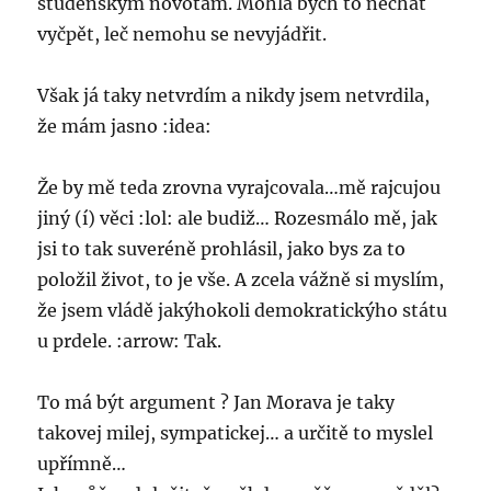
studenským novotám. Mohla bych to nechat
vyčpět, leč nemohu se nevyjádřit.
Však já taky netvrdím a nikdy jsem netvrdila,
že mám jasno :idea:
Že by mě teda zrovna vyrajcovala…mě rajcujou
jiný (í) věci :lol: ale budiž… Rozesmálo mě, jak
jsi to tak suveréně prohlásil, jako bys za to
položil život, to je vše. A zcela vážně si myslím,
že jsem vládě jakýhokoli demokratickýho státu
u prdele. :arrow: Tak.
To má být argument ? Jan Morava je taky
takovej milej, sympatickej… a určitě to myslel
upřímně…