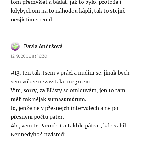
tom přemýšlet a bádat, jak to bylo, protože i
kdybychom na to náhodou kápli, tak to stejně
nezjistíme. :cool:
Pavla Andršová
says:
12. 9. 2008 at 16:30
#13: Jen ták. Jsem v práci a nudim se, jinak bych
sem vůbec nezavítala :mrgreen:
Vim, sorry, za BListy se omlouvám, jen to tam
měli tak nějak sumasumárum.
Jo, jenže ne v přesnejch intervalech a ne po
přesnym počtu pater.
Ále, vem to Paroub. Co takhle pátrat, kdo zabil
Kennedyho? :twisted: