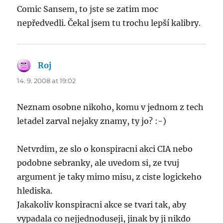
Comic Sansem, to jste se zatim moc
nepředvedli. Čekal jsem tu trochu lepší kalibry.
Roj
says:
14. 9. 2008 at 19:02
Neznam osobne nikoho, komu v jednom z tech
letadel zarval nejaky znamy, ty jo? :-)
Netvrdim, ze slo o konspiracni akci CIA nebo
podobne sebranky, ale uvedom si, ze tvuj
argument je taky mimo misu, z ciste logickeho
hlediska.
Jakakoliv konspiracni akce se tvari tak, aby
vypadala co nejjednoduseji, jinak by ji nikdo