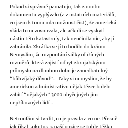
Pokud si správně pamatuju, tak z onoho
dokumentu vyplývalo (a z ostatních materiálů,
co jsem k tomu mla možnost číst), že americká
vláda to nezosnovala, ale ačkoli se vyskytl
nástin této katastrofy, tak neučinila nic, aby jí
zabránila. Zkrátka se jí to hodilo do krámu.
Nemyslim, že rozpoutání války olbřímých
rozměrů, která zajistí odbyt zbrojařskýmu
průmyslu na dlouhou dobu je zanedbatelný
“bůhvíjaký důvod”… Taky si nemyslim, že by
americkou administrativu nějak tězce bolelo
zabití “nějakých” 3000 obyčejných jim
nepříbuzných lidí…
Netroufám si tvrdit, co je pravda a co ne. Přesně
jak říkal Lokutus, z naší pozice se tohle těžko