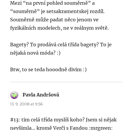
Mezi “na první pohled souměrně” a
“souměrně” je setsakramentskej rozdíl.
Souměrně může padat něco jenom ve
fyzikálních modelech, ne v reálnym světě.
Bagety? To prodává celá třída bagety? To je
nějaká nová móda? :)
Btw, to se teda hooodně divim :)
Pavla Andršová
says:
13. 9. 2008 at 9:56
#13: tim celá třída myslíš koho? Jsem si nějak
nevšimla… kromě Verči s Fandou :mrgreen: