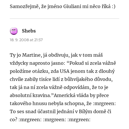
Samozřejmě, že jméno Giuliani mi něco říká :)
Shebs
says:
18. 9. 2008 at 21:57
Ty jo Martine, já obdivuju, jak v tom máš
vždycky naprosto jasno: “Pokud si zcela vážně
položíme otázku, zda USA jenom tak z dlouhý
chvíle zabily tisíce lidí z bůhvíjakého důvodu,
tak já na ní zcela vážně odpovídám, že to je
absolutní kravina.”Americká vláda by přece
takového hnusu nebyla schopna, že :mrgreen:
To ses snad účastnil jednání v Bílým domě či
co? :mrgreen: :mrgreen: :mrgreen: