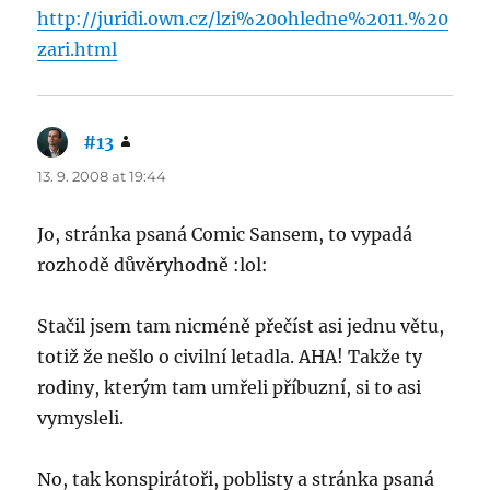
http://juridi.own.cz/lzi%20ohledne%2011.%20
zari.html
#13
says:
13. 9. 2008 at 19:44
Jo, stránka psaná Comic Sansem, to vypadá
rozhodě důvěryhodně :lol:
Stačil jsem tam nicméně přečíst asi jednu větu,
totiž že nešlo o civilní letadla. AHA! Takže ty
rodiny, kterým tam umřeli příbuzní, si to asi
vymysleli.
No, tak konspirátoři, poblisty a stránka psaná