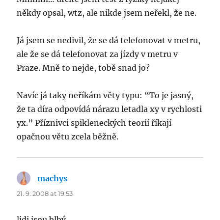
někdy opsal, wtz, ale nikde jsem neřekl, že ne.
Já jsem se nedivil, že se dá telefonovat v metru,
ale že se dá telefonovat za jízdy v metru v
Praze. Mně to nejde, tobě snad jo?
Navíc já taky neříkám věty typu: “To je jasný,
že ta díra odpovídá nárazu letadla xy v rychlosti
yx.” Příznivci spikleneckých teorií říkají
opačnou větu zcela běžně.
machys
says:
21. 9. 2008 at 19:53
lidi jsou blbý…