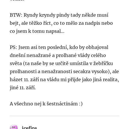
BTW: Ryndy kryndy pindy tady někde musí
bejt, ale těžko říct, co to mělo za nadpis nebo
co jsem k tomu napsal…
PS: Jsem asi ten poslední, kdo by obhajoval
dnešní nenažrané a prolhané vlády celého
světa (ta naše by se určitě umístila v žebříčku
prolhanosti a nenažranosti secakra vysoko), ale
házet 11. září na vládu mi přijde jako jiná realita,
jiné 11. září.
A všechno nej k šestnáctinám :)
icefire
says: