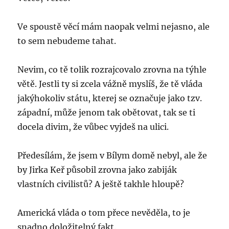
Ve spoustě věcí mám naopak velmi nejasno, ale
to sem nebudeme tahat.
Nevim, co tě tolik rozrajcovalo zrovna na týhle
větě. Jestli ty si zcela vážně myslíš, že tě vláda
jakýhokoliv státu, kterej se označuje jako tzv.
západní, může jenom tak obětovat, tak se ti
docela divim, že vůbec vyjdeš na ulici.
Předesílám, že jsem v Bílym domě nebyl, ale že
by Jirka Keř působil zrovna jako zabiják
vlastních civilistů? A ještě takhle hloupě?
Americká vláda o tom přece nevěděla, to je
snadno doložitelný fakt.