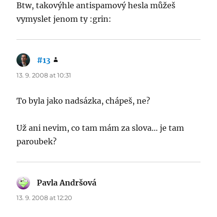
Btw, takovýhle antispamový hesla můžeš
vymyslet jenom ty :grin:
#13
says:
13. 9. 2008 at 10:31
To byla jako nadsázka, chápeš, ne?
Už ani nevim, co tam mám za slova… je tam
paroubek?
Pavla Andršová
says:
13. 9. 2008 at 12:20