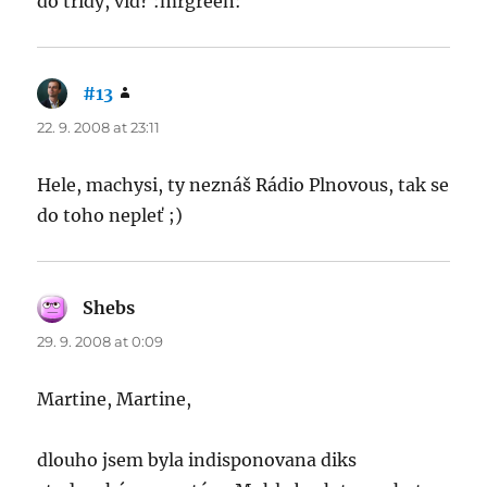
do třídy, viď? :mrgreen:
#13
says:
22. 9. 2008 at 23:11
Hele, machysi, ty neznáš Rádio Plnovous, tak se
do toho nepleť ;)
Shebs
says:
29. 9. 2008 at 0:09
Martine, Martine,
dlouho jsem byla indisponovana diks