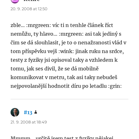
20. 9. 2008 at 12:50
zble… :mrgreen: víc ti n tenhle článek říct
nemůžu, ty hlavo… :mrgreen: asi tak jediný s
čim se dá slouhlasit, je to o nenažranosti vlád v
tom příspěvku vejš :wink: jinak ruku na srdce,
testy z fyziky jsi opisoval taky a vzhledem k
tomu, jak ses divil, že se dá mobilně
komunikovat v metru, tak asi taky nebudeš
nejpovolanější hodnotit díru po letadlu :grin:
#13
says:
21. 9. 2008 at 18:49
Mmmm… určitě jsem test z fyziky nějakej