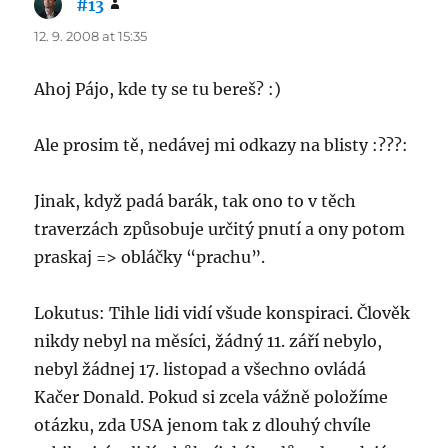
#13
says:
12. 9. 2008 at 15:35
Ahoj Pájo, kde ty se tu bereš? :)
Ale prosim tě, nedávej mi odkazy na blisty :???:
Jinak, když padá barák, tak ono to v těch
traverzách způsobuje určitý pnutí a ony potom
praskaj => obláčky “prachu”.
Lokutus: Tihle lidi vidí všude konspiraci. Člověk
nikdy nebyl na měsíci, žádný 11. září nebylo,
nebyl žádnej 17. listopad a všechno ovládá
Kačer Donald. Pokud si zcela vážně položíme
otázku, zda USA jenom tak z dlouhý chvíle