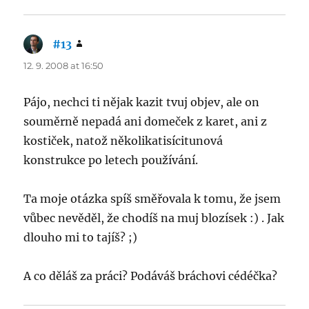
#13
says:
12. 9. 2008 at 16:50
Pájo, nechci ti nějak kazit tvuj objev, ale on
souměrně nepadá ani domeček z karet, ani z
kostiček, natož několikatisícitunová
konstrukce po letech používání.
Ta moje otázka spíš směřovala k tomu, že jsem
vůbec nevěděl, že chodíš na muj blozísek :) . Jak
dlouho mi to tajíš? ;)
A co děláš za práci? Podáváš bráchovi cédéčka?