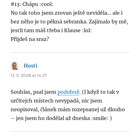
#13: Chápu :cool:
No tak toho jsem zrovan ještě neviděla… ale i
bez něho je to pěkná sebranka. Zajímalo by mě,
jestli tam máš třeba i Klause :lol:
Přijdeš na sraz?
Hosti
says:
13. 9. 2008 at 14:27
Souhlas, psal jsem
podobně
. (I když to tak v
určitejch místech nevypadá, nic jsem
neopisoval, článek mám rozepsanej už dlouho
– jen jsem ho dodělal až dneska :smile: )