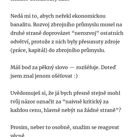
Nedá mi to, abych neřekl ekonomickou
banalitu. Rozvoj zbrojního průmyslu musel na
druhé straně doprovázet “nerozvoj” ostatních
odvětví, protože z nich byly přesunuty zdroje
(práce, kapitál) do zbrojního průmyslu.
Máš bod za pěkný slovo — rozšéfuje. Doteď
jsem znal jenom ošéfovat :)
Uvědomuješ si, že já bych přesně stejně mohl
tvůj názor označit za “naivně kritický za
každou cenu, hlavně nebýt na žádné straně”?
Prosim, neber to osobně, snažim se reagovat
věcně.