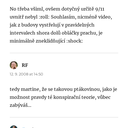
No třeba všiml, ovšem dotyčný určitě 9/11
uvnitř nebyl :roll: Souhlasím, nicméně video,
jak z budovy vystřelují v pravidelných
intervalech shora dolů obláčky prachu, je
minimálně zneklidňující :shock:
RF
says:
12. 9. 2008 at 14:50
tedy martine, že se takovou ptákovinou, jako je
možnost pravdy té konspirační teorie, vůbec
zabýváš…