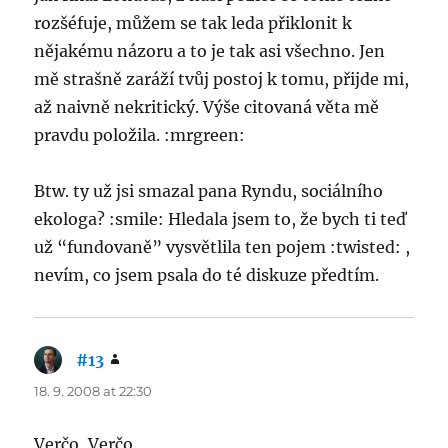
rozšéfuje, můžem se tak leda přiklonit k
nějakému názoru a to je tak asi všechno. Jen
mě strašně zaráží tvůj postoj k tomu, přijde mi,
až naivně nekritický. Výše citovaná věta mě
pravdu položila. :mrgreen:
Btw. ty už jsi smazal pana Ryndu, sociálního
ekologa? :smile: Hledala jsem to, že bych ti teď
už “fundovaně” vysvětlila ten pojem :twisted: ,
nevím, co jsem psala do té diskuze předtím.
#13
says:
18. 9. 2008 at 22:30
Verčo, Verčo.