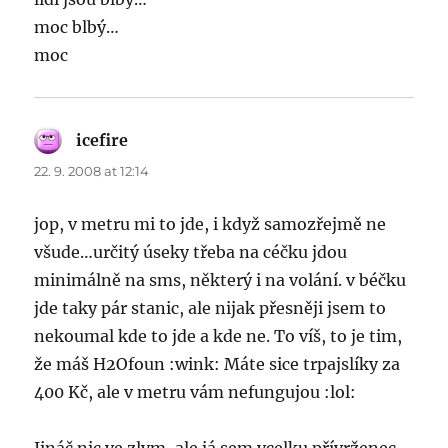
moc blbý…
moc
icefire
says:
22. 9. 2008 at 12:14
jop, v metru mi to jde, i když samozřejmě ne
všude…určitý úseky třeba na céčku jdou
minimálně na sms, některý i na volání. v béčku
jde taky pár stanic, ale nijak přesněji jsem to
nekoumal kde to jde a kde ne. To víš, to je tim,
že máš H2Ofoun :wink: Máte sice trpajslíky za
400 Kč, ale v metru vám nefungujou :lol: