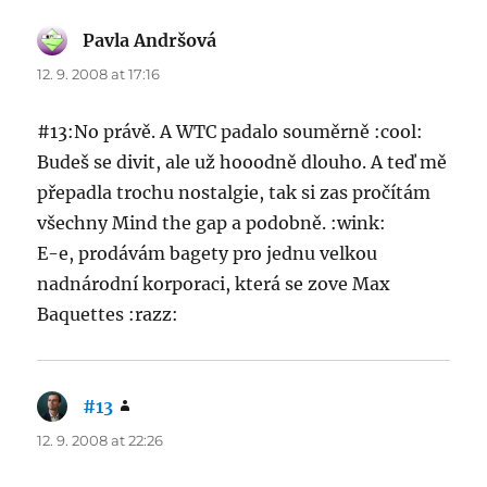
Pavla Andršová
says:
12. 9. 2008 at 17:16
#13:No právě. A WTC padalo souměrně :cool:
Budeš se divit, ale už hooodně dlouho. A teď mě
přepadla trochu nostalgie, tak si zas pročítám
všechny Mind the gap a podobně. :wink:
E-e, prodávám bagety pro jednu velkou
nadnárodní korporaci, která se zove Max
Baquettes :razz:
#13
says:
12. 9. 2008 at 22:26