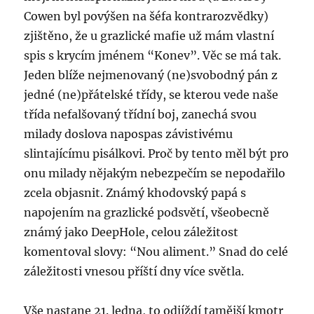
Cowen byl povýšen na šéfa kontrarozvědky)
zjištěno, že u grazlické mafie už mám vlastní
spis s krycím jménem “Konev”. Věc se má tak.
Jeden blíže nejmenovaný (ne)svobodný pán z
jedné (ne)přátelské třídy, se kterou vede naše
třída nefalšovaný třídní boj, zanechá svou
milady doslova napospas závistivému
slintajícímu pisálkovi. Proč by tento měl být pro
onu milady nějakým nebezpečím se nepodařilo
zcela objasnit. Známý khodovský papá s
napojením na grazlické podsvětí, všeobecně
známý jako DeepHole, celou záležitost
komentoval slovy: “Nou aliment.” Snad do celé
záležitosti vnesou příští dny více světla.
Vše nastane 21. ledna, to odjíždí tamější kmotr