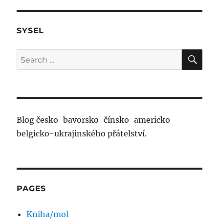
SYSEL
SE
Search
for:
Blog česko-bavorsko-čínsko-americko-
belgicko-ukrajinského přátelství.
PAGES
Kniha/mol