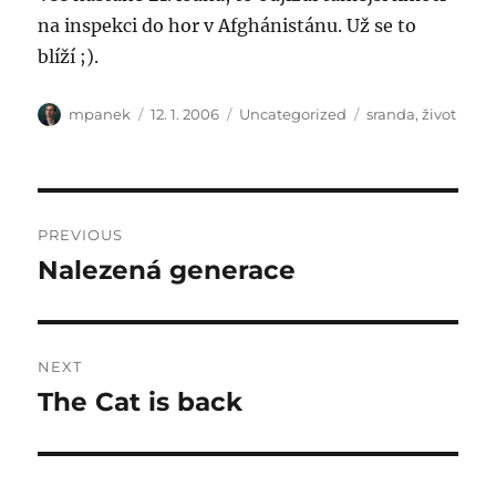
na inspekci do hor v Afghánistánu. Už se to
blíží ;).
Author
Posted
Categories
Tags
mpanek
12. 1. 2006
Uncategorized
sranda
,
život
on
Post
PREVIOUS
navigation
Nalezená generace
Previous
post:
NEXT
The Cat is back
Next
post: