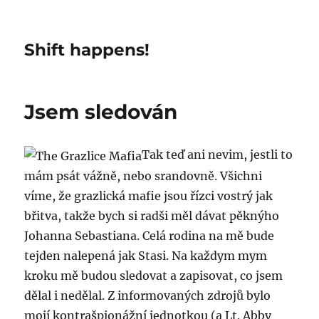
Shift happens!
Jsem sledován
Tak teď ani nevim, jestli to
mám psát vážně, nebo srandovně. Všichni
víme, že grazlická mafie jsou řízci vostrý jak
břitva, takže bych si radši měl dávat pěknýho
Johanna Sebastiana. Celá rodina na mě bude
tejden nalepená jak Stasi. Na každym mym
kroku mě budou sledovat a zapisovat, co jsem
dělal i nedělal. Z informovaných zdrojů bylo
mojí kontrašpionážní jednotkou (a Lt. Abby