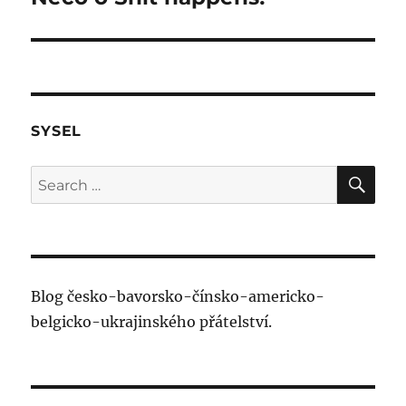
post:
SYSEL
SE
Search
for:
Blog česko-bavorsko-čínsko-americko-
belgicko-ukrajinského přátelství.