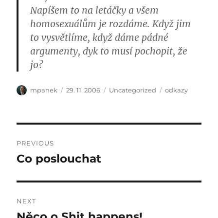
Napíšem to na letáčky a všem
homosexuálům je rozdáme. Když jim
to vysvětlíme, když dáme pádné
argumenty, dyk to musí pochopit, že
jo?
Author
Posted
Categories
Tags
mpanek
29. 11. 2006
Uncategorized
odkazy
on
Post
PREVIOUS
navigation
Co poslouchat
Previous
post:
NEXT
Něco o Shit happens!
Next