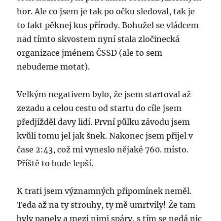
hor. Ale co jsem je tak po očku sledoval, tak je
to fakt pěknej kus přírody. Bohužel se vládcem
nad tímto skvostem nyní stala zločinecká
organizace jménem ČSSD (ale to sem
nebudeme motat).
Velkým negativem bylo, že jsem startoval až
zezadu a celou cestu od startu do cíle jsem
předjížděl davy lidí. První půlku závodu jsem
kvůli tomu jel jak šnek. Nakonec jsem přijel v
čase 2:43, což mi vyneslo nějaké 760. místo.
Příště to bude lepší.
K trati jsem významných připomínek neměl.
Teda až na ty strouhy, ty mě umrtvily! Že tam
byly panely a mezi nimi spáry, s tím se nedá nic