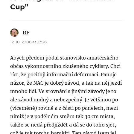
Cup”
RF
says:
12. 10. 2008 at 23:26
Abych předem podal stanovisko amatérského
občas výkonnostního zkušeného cyklisty. Chci
říct, že pociťuji informační deformaci. Panuje
názor, že NAC je dobrý závod, a tak na něj jezdí
mnoho lidí. Ve srovnání s jinými závody je to
ale závod nudný a nebezpečný. Je většinou po
(víceméně) rovině a z části po panelech, mezi
nimiž je v podélném směru tak 30 cm místa,
takže se nedá předjíždět a dá se do toho sjet,
což je tak torchu harakiri. Ten závod jsem jel