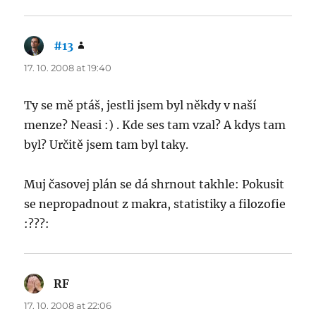
#13
says:
17. 10. 2008 at 19:40
Ty se mě ptáš, jestli jsem byl někdy v naší
menze? Neasi :) . Kde ses tam vzal? A kdys tam
byl? Určitě jsem tam byl taky.
Muj časovej plán se dá shrnout takhle: Pokusit
se nepropadnout z makra, statistiky a filozofie
:???:
RF
says:
17. 10. 2008 at 22:06