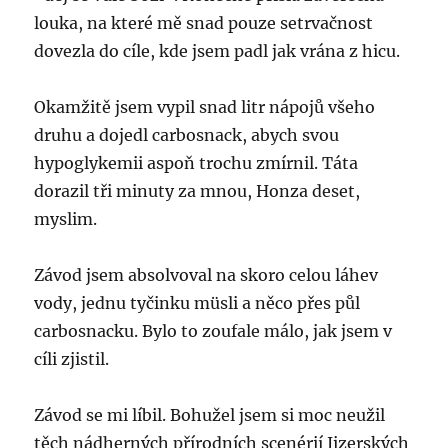
louka, na které mě snad pouze setrvačnost
dovezla do cíle, kde jsem padl jak vrána z hicu.
Okamžitě jsem vypil snad litr nápojů všeho
druhu a dojedl carbosnack, abych svou
hypoglykemii aspoň trochu zmírnil. Táta
dorazil tři minuty za mnou, Honza deset,
myslim.
Závod jsem absolvoval na skoro celou láhev
vody, jednu tyčinku müsli a něco přes půl
carbosnacku. Bylo to zoufale málo, jak jsem v
cíli zjistil.
Závod se mi líbil. Bohužel jsem si moc neužil
těch nádherných přírodních scenérií Jizerských