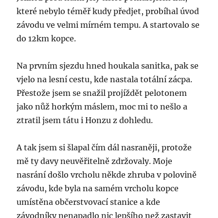
které nebylo téměř kudy předjet, probíhal úvod
závodu ve velmi mírném tempu. A startovalo se
do 12km kopce.
Na prvním sjezdu hned houkala sanitka, pak se
vjelo na lesní cestu, kde nastala totální zácpa.
Přestože jsem se snažil projíždět pelotonem
jako nůž horkým máslem, moc mi to nešlo a
ztratil jsem tátu i Honzu z dohledu.
A tak jsem si šlapal čím dál nasraněji, protože
mě ty davy neuvěřitelně zdržovaly. Moje
nasrání došlo vrcholu někde zhruba v polovině
závodu, kde byla na samém vrcholu kopce
umístěna občerstvovací stanice a kde
závodníky nenapadlo nic lepšího než zastavit