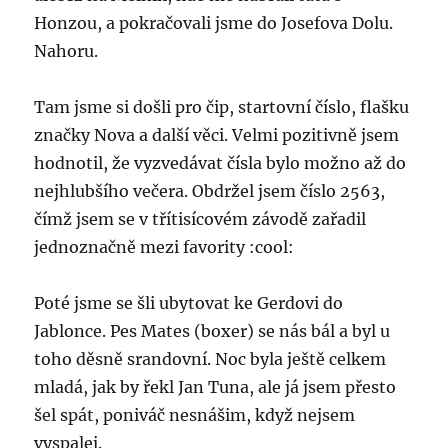
Honzou, a pokračovali jsme do Josefova Dolu.
Nahoru.
Tam jsme si došli pro čip, startovní číslo, flašku
značky Nova a další věci. Velmi pozitivně jsem
hodnotil, že vyzvedávat čísla bylo možno až do
nejhlubšího večera. Obdržel jsem číslo 2563,
čímž jsem se v třítisícovém závodě zařadil
jednoznačně mezi favority :cool:
Poté jsme se šli ubytovat ke Gerdovi do
Jablonce. Pes Mates (boxer) se nás bál a byl u
toho děsně srandovní. Noc byla ještě celkem
mladá, jak by řekl Jan Tuna, ale já jsem přesto
šel spát, poniváč nesnášim, když nejsem
vyspalej.