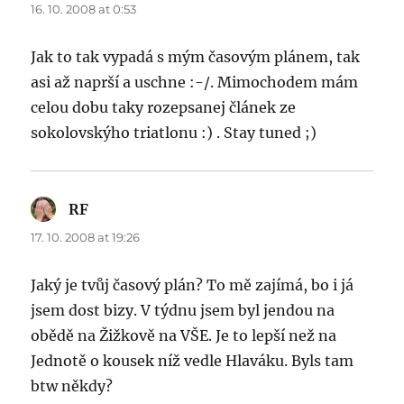
16. 10. 2008 at 0:53
Jak to tak vypadá s mým časovým plánem, tak
asi až naprší a uschne :-/. Mimochodem mám
celou dobu taky rozepsanej článek ze
sokolovskýho triatlonu :) . Stay tuned ;)
RF
says:
17. 10. 2008 at 19:26
Jaký je tvůj časový plán? To mě zajímá, bo i já
jsem dost bizy. V týdnu jsem byl jendou na
obědě na Žižkově na VŠE. Je to lepší než na
Jednotě o kousek níž vedle Hlaváku. Byls tam
btw někdy?