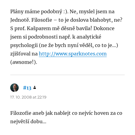
Plány máme podobný :). Ne, myslel jsem na
Jednotě. Filosofie – to je doslova blahobyt, ne?
S prof. Kašparem mě děsně bavila! Dokonce
jsem si podrobnosti např. k analytické
psychologii (ne že bych nyní věděl, co to je…)
zjišťoval na
http://www.sparknotes.com
(awsome!).
#13
says:
17. 10. 2008 at 22:19
Filozofie aneb jak nablejt co nejvíc hoven za co
největší dobu…