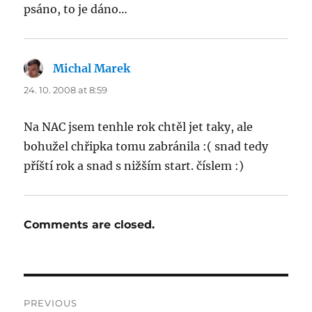
psáno, to je dáno…
Michal Marek
says:
24. 10. 2008 at 8:59
Na NAC jsem tenhle rok chtěl jet taky, ale
bohužel chřipka tomu zabránila :( snad tedy
příští rok a snad s nižším start. číslem :)
Comments are closed.
Post
PREVIOUS