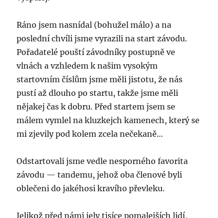
Ráno jsem nasnídal (bohužel málo) a na
poslední chvíli jsme vyrazili na start závodu.
Pořadatelé pouští závodníky postupně ve
vlnách a vzhledem k našim vysokým
startovním číslům jsme měli jistotu, že nás
pustí až dlouho po startu, takže jsme měli
nějakej čas k dobru. Před startem jsem se
málem vymlel na kluzkejch kamenech, který se
mi zjevily pod kolem zcela nečekaně…
Odstartovali jsme vedle nesporného favorita
závodu — tandemu, jehož oba členové byli
oblečeni do jakéhosi kravího převleku.
Jelikož před námi jely tisíce pomalejších lidí,