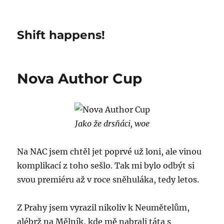
Shift happens!
Nova Author Cup
Jako že drsňáci, woe
Na NAC jsem chtěl jet poprvé už loni, ale vinou
komplikací z toho sešlo. Tak mi bylo odbýt si
svou premiéru až v roce sněhuláka, tedy letos.
Z Prahy jsem vyrazil nikoliv k Neumětelům,
alébrž na Mělník, kde mě nabrali táta s