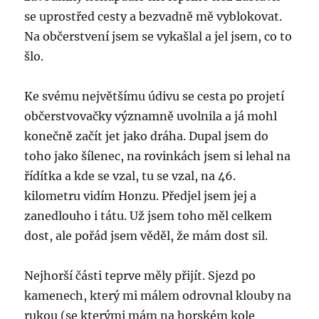
se uprostřed cesty a bezvadně mě vyblokovat.
Na občerstvení jsem se vykašlal a jel jsem, co to
šlo.
Ke svému největšímu údivu se cesta po projetí
občerstvovačky významně uvolnila a já mohl
konečně začít jet jako dráha. Dupal jsem do
toho jako šílenec, na rovinkách jsem si lehal na
řídítka a kde se vzal, tu se vzal, na 46.
kilometru vidím Honzu. Předjel jsem jej a
zanedlouho i tátu. Už jsem toho měl celkem
dost, ale pořád jsem věděl, že mám dost sil.
Nejhorší části teprve měly přijít. Sjezd po
kamenech, který mi málem odrovnal klouby na
rukou (se kterými mám na horském kole