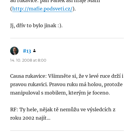
ad rukavice: pan Pánek asi hraje Mafii
(
http://mafie.podsveti.cz/
).
Jj, dřív to bylo jinak :).
#13
says:
14. 10. 2008 at 8:00
Causa rukavice: Všimněte si, že v levé ruce drží i
pravou rukavici. Pravou ruku má holou, protože
manipuloval s mobilem, kterým je foceno.
RF: Ty hele, nějak tě nemůžu ve výsledcích z
roku 2002 najít…