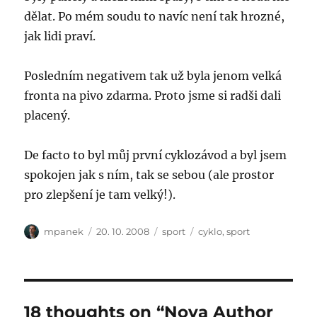
dělat. Po mém soudu to navíc není tak hrozné,
jak lidi praví.
Posledním negativem tak už byla jenom velká
fronta na pivo zdarma. Proto jsme si radši dali
placený.
De facto to byl můj první cyklozávod a byl jsem
spokojen jak s ním, tak se sebou (ale prostor
pro zlepšení je tam velký!).
Author
Posted
Categories
Tags
mpanek
20. 10. 2008
sport
cyklo
,
sport
on
18 thoughts on “Nova Author