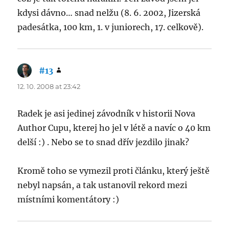
kdysi dávno… snad nelžu (8. 6. 2002, Jizerská
padesátka, 100 km, 1. v juniorech, 17. celkově).
#13
says:
12. 10. 2008 at 23:42
Radek je asi jedinej závodník v historii Nova
Author Cupu, kterej ho jel v létě a navíc o 40 km
delší :) . Nebo se to snad dřív jezdilo jinak?
Kromě toho se vymezil proti článku, který ještě
nebyl napsán, a tak ustanovil rekord mezi
místními komentátory :)