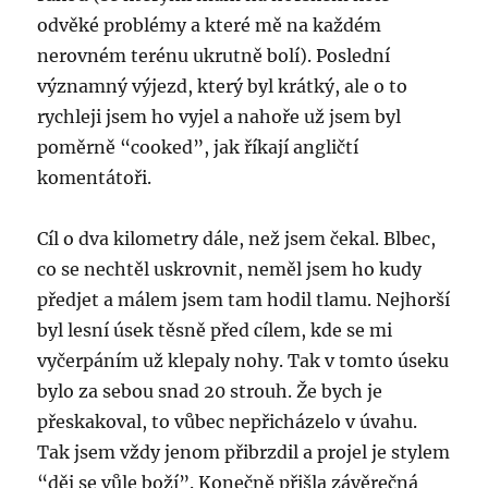
odvěké problémy a které mě na každém
nerovném terénu ukrutně bolí). Poslední
významný výjezd, který byl krátký, ale o to
rychleji jsem ho vyjel a nahoře už jsem byl
poměrně “cooked”, jak říkají angličtí
komentátoři.
Cíl o dva kilometry dále, než jsem čekal. Blbec,
co se nechtěl uskrovnit, neměl jsem ho kudy
předjet a málem jsem tam hodil tlamu. Nejhorší
byl lesní úsek těsně před cílem, kde se mi
vyčerpáním už klepaly nohy. Tak v tomto úseku
bylo za sebou snad 20 strouh. Že bych je
přeskakoval, to vůbec nepřicházelo v úvahu.
Tak jsem vždy jenom přibrzdil a projel je stylem
“děj se vůle boží”. Konečně přišla závěrečná