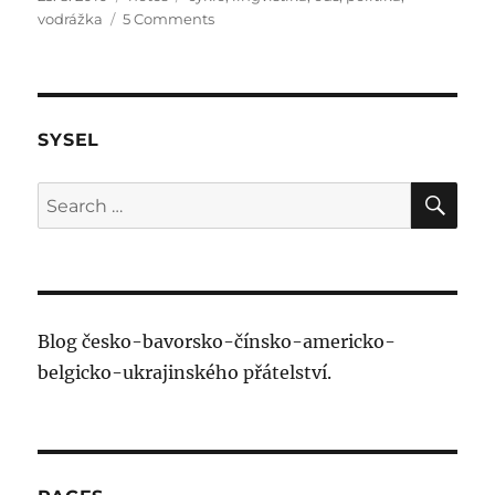
on
on
vodrážka
5 Comments
Ken
FAIL
SYSEL
SE
Search
for:
Blog česko-bavorsko-čínsko-americko-
belgicko-ukrajinského přátelství.