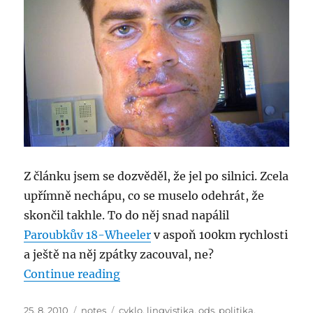
Z článku jsem se dozvěděl, že jel po silnici. Zcela
upřímně nechápu, co se muselo odehrát, že
skončil takhle. To do něj snad napálil
Paroubkův 18-Wheeler
v aspoň 100km rychlosti
a ještě na něj zpátky zacouval, ne?
“Ken FAIL”
Continue reading
Posted
Categories
Tags
25. 8. 2010
notes
cyklo
,
lingvistika
,
ods
,
politika
,