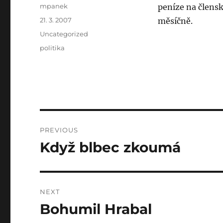
Author
mpanek
peníze na člensk
Posted
21. 3. 2007
měsíčně.
on
Categories
Uncategorized
Tags
politika
Post
PREVIOUS
navigation
Když blbec zkoumá
Previous
post:
NEXT
Bohumil Hrabal
Next
post: