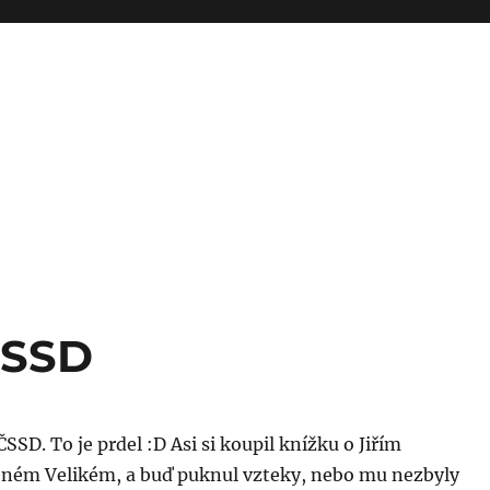
ČSSD
SSD. To je prdel :D Asi si koupil knížku o Jiřím
eném Velikém, a buď puknul vzteky, nebo mu nezbyly