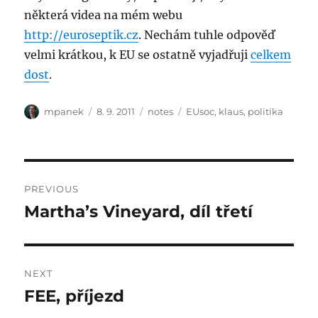
některá videa na mém webu
http://euroseptik.cz
. Nechám tuhle odpověď
velmi krátkou, k EU se ostatně vyjadřuji
celkem
dost
.
Author
Posted
Categories
Tags
mpanek
8. 9. 2011
notes
EUsoc
,
klaus
,
politika
on
Post
PREVIOUS
navigation
Martha’s Vineyard, díl třetí
Previous
post:
NEXT
FEE, příjezd
Next
post: