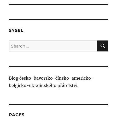
SYSEL
SE
Search
for:
Blog česko-bavorsko-čínsko-americko-
belgicko-ukrajinského přátelství.
PAGES