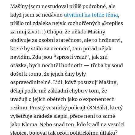
Mašíny jsem nestudoval příliš podrobně, ale
když jsem se nedávno
utvítnul na tohle téma
,
přišlo mi zdaleka nejvíc rozhořčených @replies
za muj život. :) Chápu, že někdo Mašíny
obdivuje za osobní statečnost, ale to hrdinství,
které by stálo za ocenění, tam pořád nějak
nevidím. Zda jsou “sprostí vrazi”, jak zní
otázka, bych nechtěl hodnotit — třeba by soud
došel k tomu, že jejich činy byly
ospravedlnitelné. Lidi, když posuzují Mašíny,
dělají podle mě základní chybu v tom, že
uvažují o jejich obětech jako o exponentech
režimu. Prostý vesnický policajt (SNBák), který
vyšetřuje krádeže slepic, přece není to samé
jako Klema. Nebo snad ten, kdo kradl na vesnici
slepice, bojoval tak proti politickému útlaku?