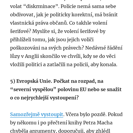
volat “diskrminace”. Policie nemá sama sebe
obdivovat, jak je politicky korektní, má bránit
vlastnická práva občanů. Co takhle volení
šerifové? Myslíte si, že volení šerifové by
přihlíželi tomu, jak jsou jejich voliči
poškozováni na svých právech? Nedávné řádění
lůzy v Anglii skončilo ve chvíli, kdy se do věci
vložili politici a zatlačili na policii, aby konala.
5) Evropská Unie. Počkat na rozpad, na
“severní vyspělou” polovinu EU nebo se snažit
o co nejrychlejší vystoupení?
Samozřejmě vystoupit
. Včera bylo pozdě. Pokud
by někomu i po přečtení knihy Petra Macha
chyběla argumenty, doporučuji, aby zhlédl