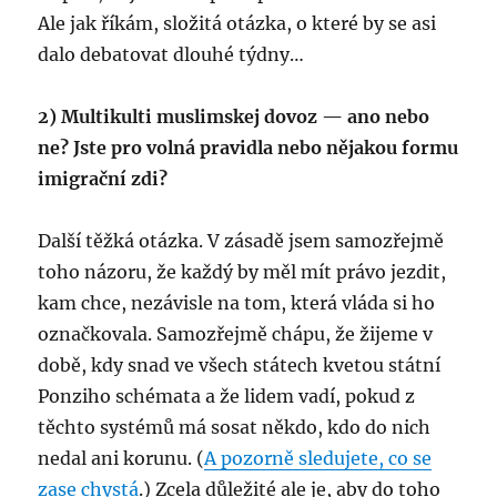
Ale jak říkám, složitá otázka, o které by se asi
dalo debatovat dlouhé týdny…
2) Multikulti muslimskej dovoz — ano nebo
ne? Jste pro volná pravidla nebo nějakou formu
imigrační zdi?
Další těžká otázka. V zásadě jsem samozřejmě
toho názoru, že každý by měl mít právo jezdit,
kam chce, nezávisle na tom, která vláda si ho
označkovala. Samozřejmě chápu, že žijeme v
době, kdy snad ve všech státech kvetou státní
Ponziho schémata a že lidem vadí, pokud z
těchto systémů má sosat někdo, kdo do nich
nedal ani korunu. (
A pozorně sledujete, co se
zase chystá
.) Zcela důležité ale je, aby do toho