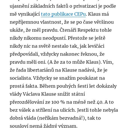
ujasnění základních faktů o privatizaci je podle
mě vynikající
tato publikace CEPu
. Klaus má
nepříjemnou vlastnost, že se po čase většinou
ukáže, že měl pravdu. Čtenáři Respektu tohle
nikdy nikomu neodpustí. Přestože se ještě
nikdy nic na světě nestalo tak, jak levičáci
předpovídali, vždycky nakonec řeknou, že
pravdu měli oni. (A že za to může Klaus). Vím,
že řada libertariánů na Klause nadává, že je
socialista. Vždycky se snažím poukázat na
prostá fakta. Během pouhých šesti let dokázaly
vlády Václava Klause snížit státní
přerozdělování ze 100 % na méně než 40. A to
bez válek a střílení na ulicích. Jestli tohle nebyla
dobrá vláda (neříkám bezvadná!), tak to
sousloví nemá žádný význam.