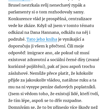
Brusel nestrkala svůj nenechavý rypák a
parlamenty si o tom rozhodovaly samy.
Konkurence vlád je prospěšná, centralizace
vede ke zkáze. Když už jsem v tomto tématu
odkázal na Dana Hannana, odkážu na něj i
podruhé.
Tato jeho kniha
je vynikající a
doporučuju ji všem k přečtení. Čili moje
odpověď: imigrace ano, ale pokud už musí
existovat zdravotní a sociální černé díry (zvané
kuriózně pojištění), pak ať jsou aspoň trochu
zásluhové. Nemůže přece platit, že kdokoliv
přijde za jakoukoliv vládou, natáhne ruku a ta
mu na ni vysype peníze daňových poplatníků.
(Jsem si vědom toho, že existují lidé, kteří tvdí,
že tím lépe, aspoň se to dřív rozpadne.
Domnívám se, že to by přineslo více škody než