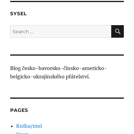
SYSEL
SE
Search
for:
Blog česko-bavorsko-čínsko-americko-
belgicko-ukrajinského přátelství.
PAGES
Kniha/mol