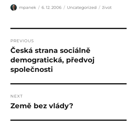
Author
Posted
Categories
Tags
mpanek
6. 12. 2006
Uncategorized
život
on
Post
PREVIOUS
navigation
Česká strana sociálně
Previous
post:
demogratická, předvoj
společnosti
NEXT
Země bez vlády?
Next
post: