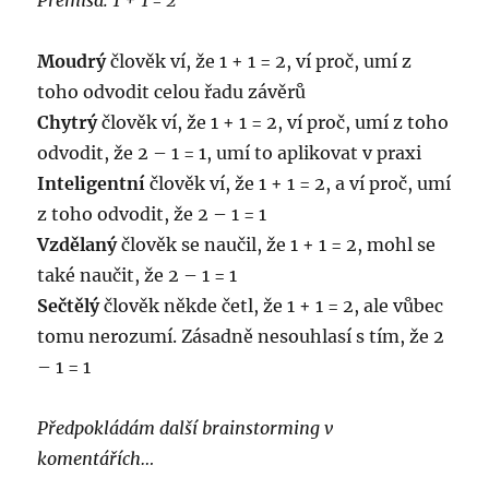
Premisa: 1 + 1 = 2
Moudrý
člověk ví, že 1 + 1 = 2, ví proč, umí z
toho odvodit celou řadu závěrů
Chytrý
člověk ví, že 1 + 1 = 2, ví proč, umí z toho
odvodit, že 2 – 1 = 1, umí to aplikovat v praxi
Inteligentní
člověk ví, že 1 + 1 = 2, a ví proč, umí
z toho odvodit, že 2 – 1 = 1
Vzdělaný
člověk se naučil, že 1 + 1 = 2, mohl se
také naučit, že 2 – 1 = 1
Sečtělý
člověk někde četl, že 1 + 1 = 2, ale vůbec
tomu nerozumí. Zásadně nesouhlasí s tím, že 2
– 1 = 1
Předpokládám další brainstorming v
komentářích…