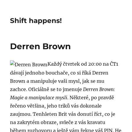
Shift happens!
Derren Brown
Každý čtvrtek od 20:00 na ČT1
dávají jednoho bouchače, co si říká Derren
Brown a manipuluje vaši mysl, jak se mu
zachce. Oficiálně se to jmenuje
Derren Brown:
Magie a manipulace mysli
. Některé, po pravdě
řečeno většina, jeho triků vás dokonale
zaujmou. Tenhleten Brit vás donutí říct, co je
na zakrytém obraze, svleče z vás kravatu
během rozhovoru a ještě vám řekne váš PIN. He