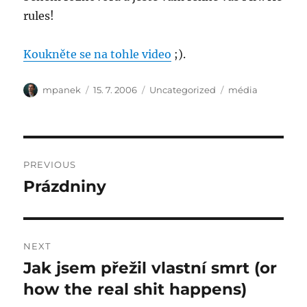
rules!
Koukněte se na tohle video
;).
Author
Posted
Categories
Tags
mpanek
15. 7. 2006
Uncategorized
média
on
Post
PREVIOUS
navigation
Prázdniny
Previous
post:
NEXT
Jak jsem přežil vlastní smrt (or
Next
post:
how the real shit happens)