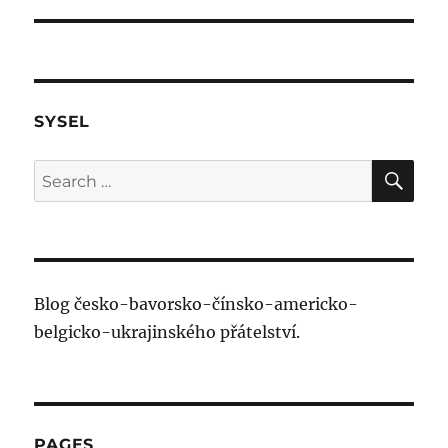
SYSEL
SE
Search
for:
Blog česko-bavorsko-čínsko-americko-
belgicko-ukrajinského přátelství.
PAGES