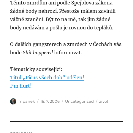
Těmto zmrdům ani podle Spejblova zákona
žádné body nehrozí. Přestože málem zavinili
vážné zranění. Být to na mě, tak jim žádné
body nedávám a pošlu je rovnou do tepláků.
O dalších gangsterech a zmrdech v Čechách vás
bude
Shit happens!
informovat.
Tématicky související:
Titul „Píčus všech dob“ udělen!
I’m hurt!
Author
Posted
Categories
Tags
mpanek
18. 7. 2006
Uncategorized
život
on
Post