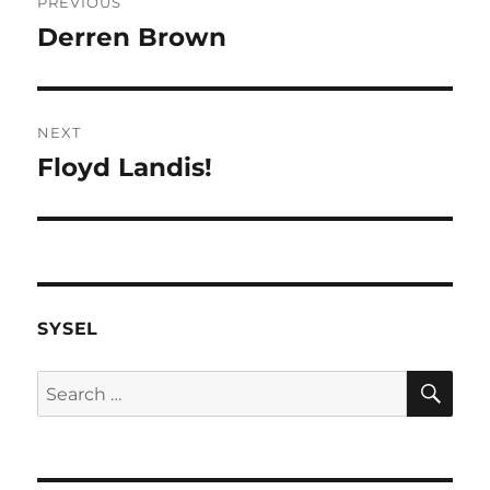
PREVIOUS
navigation
Derren Brown
Previous
post:
NEXT
Floyd Landis!
Next
post:
SYSEL
SE
Search
for: