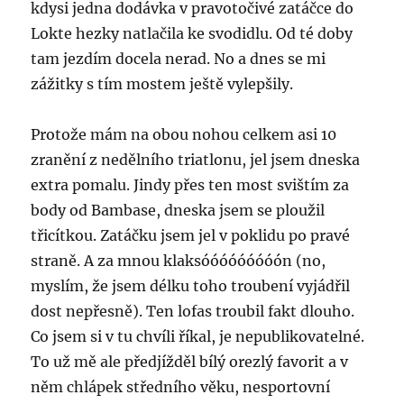
kdysi jedna dodávka v pravotočivé zatáčce do
Lokte hezky natlačila ke svodidlu. Od té doby
tam jezdím docela nerad. No a dnes se mi
zážitky s tím mostem ještě vylepšily.
Protože mám na obou nohou celkem asi 10
zranění z nedělního triatlonu, jel jsem dneska
extra pomalu. Jindy přes ten most svištím za
body od Bambase, dneska jsem se ploužil
třicítkou. Zatáčku jsem jel v poklidu po pravé
straně. A za mnou klaksóóóóóóóóón (no,
myslím, že jsem délku toho troubení vyjádřil
dost nepřesně). Ten lofas troubil fakt dlouho.
Co jsem si v tu chvíli říkal, je nepublikovatelné.
To už mě ale předjížděl bílý orezlý favorit a v
něm chlápek středního věku, nesportovní