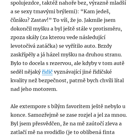
spolujezdce, taktéž nahoře bez, výrazně mladší
a se sexy tmavými brýlemi): “Kam jedeš,
čůráku? Zastav!” To víš, že jo. Jakmile jsem
dokončil myšku a byl ještě stále v protisměru,
zpoza skály (za kterou vede následující
levotočivá zatáčka) se vyřítilo auto. Brzdy
zaskřípěly a já házel myšku na druhou stranu.
Bylo to docela s rezervou, ale kdyby v tom autě
seděl nějaký
řidič
vyznávající jiné řidičské
kvality než bezpečnost, patrně bych chvíli lítal
nad jeho motorem.
Ale extempore s bílým favoritem ještě nebylo u
konce. Samozřejmě se zase rozjel a jel za mnou.
Byl jsem přesvědčen, že na mě zaútočí zleva a
zatlačí mě na svodidlo (je to oblíbená finta