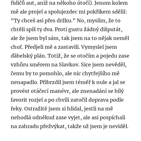
řidičů aut, aniž na někoho útočí). Jenom kolem
mě ale projel a spolujezdec mi pokřikem sdělil:
“Ty chceš asi přes držku.” No, myslím, že to
chtěli spíš ty dva. Proti gustu žádný dišputát,
ale že jsem byl sám, tak jsem na to nějak neměl
chuť. Předjeli mě a zastavili. Vymyslel jsem
ďábelský plán. Totiž, že se otočím a pojedu zase
vzhůru směrem na Slavkov. Sice jsem nevěděl,
čemu by to pomohlo, ale nic chytřejšího mě
nenapadlo. Přibrzdil jsem téměř k nule a jal se
provést otáčecí manévr, ale znenadání se bílý
favorit rozjel a po chvíli zatočil doprava podle
řeky. Ostražitě jsem si hlídal, jestli na mě
nehodlá odněkud zase vyjet, ale asi pospíchali
na zahradu přežvýkat, takže už jsem je neviděl.