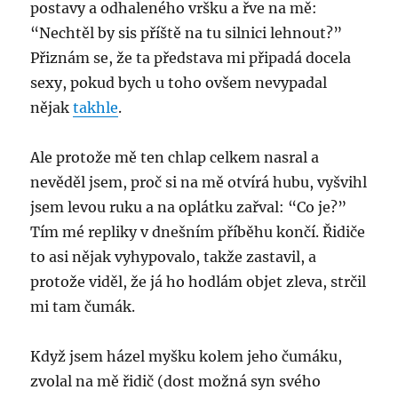
postavy a odhaleného vršku a řve na mě:
“Nechtěl by sis příště na tu silnici lehnout?”
Přiznám se, že ta představa mi připadá docela
sexy, pokud bych u toho ovšem nevypadal
nějak
takhle
.
Ale protože mě ten chlap celkem nasral a
nevěděl jsem, proč si na mě otvírá hubu, vyšvihl
jsem levou ruku a na oplátku zařval: “Co je?”
Tím mé repliky v dnešním příběhu končí. Řidiče
to asi nějak vyhypovalo, takže zastavil, a
protože viděl, že já ho hodlám objet zleva, strčil
mi tam čumák.
Když jsem házel myšku kolem jeho čumáku,
zvolal na mě řidič (dost možná syn svého