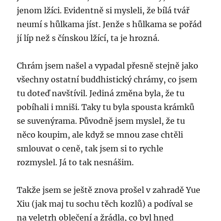
jenom lžíci. Evidentně si mysleli, že bílá tvář
neumí s hůlkama jíst. Jenže s hůlkama se pořád
jí líp než s čínskou lžící, ta je hrozná.
Chrám jsem našel a vypadal přesně stejně jako
všechny ostatní buddhistický chrámy, co jsem
tu doteď navštívil. Jediná změna byla, že tu
pobíhali i mniši. Taky tu byla spousta krámků
se suvenýrama. Původně jsem myslel, že tu
něco koupim, ale když se mnou zase chtěli
smlouvat o ceně, tak jsem si to rychle
rozmyslel. Já to tak nesnášim.
Takže jsem se ještě znova prošel v zahradě Yue
Xiu (jak maj tu sochu těch kozlů) a podíval se
na veletrh oblečení a žrádla, co byl hned