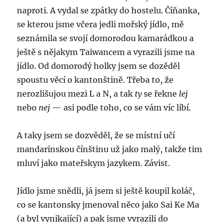
naproti. A vydal se zpátky do hostelu. Číňanka,
se kterou jsme včera jedli mořský jídlo, mě
seznámila se svojí domorodou kamarádkou a
ještě s nějakym Taiwancem a vyrazili jsme na
jídlo. Od domorodý holky jsem se dozěděl
spoustu věcí o kantonštině. Třeba to, že
nerozlišujou mezi L a N, a tak
ty
se řekne
lej
nebo
nej
— asi podle toho, co se vám víc líbí.
A taky jsem se dozvěděl, že se místní učí
mandarínskou čínštinu už jako malý, takže tim
mluví jako mateřskym jazykem. Závist.
Jídlo jsme snědli, já jsem si ještě koupil koláč,
co se kantonsky jmenoval něco jako Sai Ke Ma
(a byl vynikající) a pak jsme vyrazili do