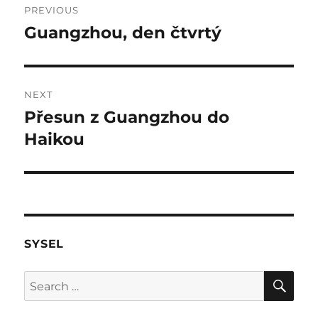
PREVIOUS
navigation
Guangzhou, den čtvrtý
Previous
post:
NEXT
Přesun z Guangzhou do
Next
post:
Haikou
SYSEL
SE
Search
for: