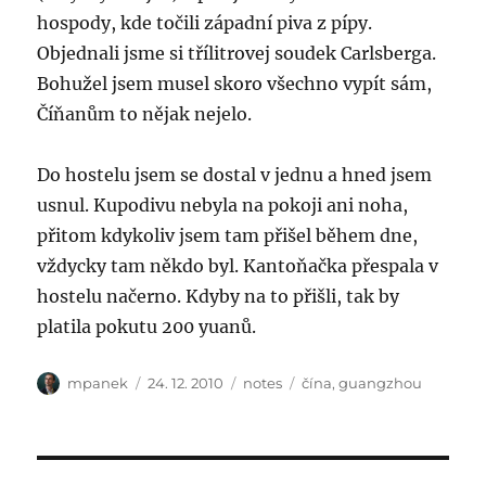
hospody, kde točili západní piva z pípy.
Objednali jsme si třílitrovej soudek Carlsberga.
Bohužel jsem musel skoro všechno vypít sám,
Číňanům to nějak nejelo.
Do hostelu jsem se dostal v jednu a hned jsem
usnul. Kupodivu nebyla na pokoji ani noha,
přitom kdykoliv jsem tam přišel během dne,
vždycky tam někdo byl. Kantoňačka přespala v
hostelu načerno. Kdyby na to přišli, tak by
platila pokutu 200 yuanů.
Author
Posted
Categories
Tags
mpanek
24. 12. 2010
notes
čína
,
guangzhou
on
Post