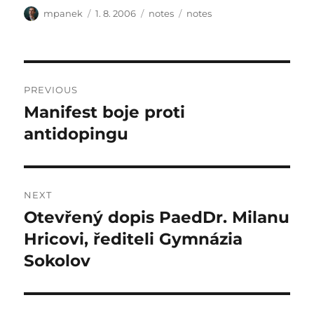
Author
Posted
Categories
Tags
mpanek
1. 8. 2006
notes
notes
on
Post
PREVIOUS
navigation
Manifest boje proti
Previous
post:
antidopingu
NEXT
Otevřený dopis PaedDr. Milanu
Next
post:
Hricovi, řediteli Gymnázia
Sokolov