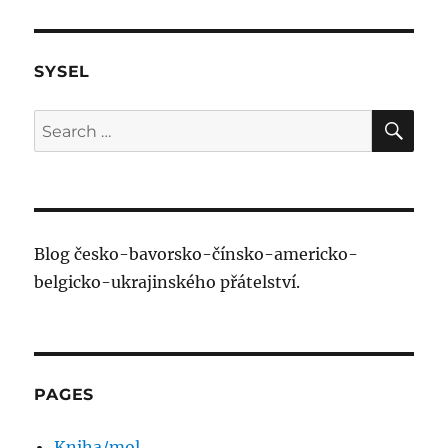
SYSEL
SE
Search
for:
Blog česko-bavorsko-čínsko-americko-
belgicko-ukrajinského přátelství.
PAGES
Kniha/mol