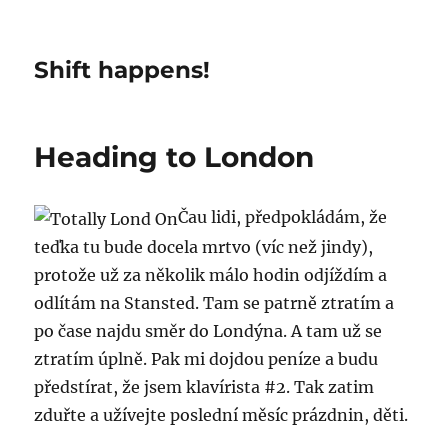
Shift happens!
Heading to London
Čau lidi, předpokládám, že
teďka tu bude docela mrtvo (víc než jindy),
protože už za několik málo hodin odjíždím a
odlítám na Stansted. Tam se patrně ztratím a
po čase najdu směr do Londýna. A tam už se
ztratím úplně. Pak mi dojdou peníze a budu
předstírat, že jsem klavírista #2. Tak zatim
zduřte a užívejte poslední měsíc prázdnin, děti.