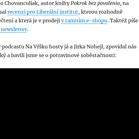
o Chovanculiak, autor knihy
Pokrok bez povolenia
, na
sal
recenzi pro Liberální institut
, kterou rozhodně
čtení a která je v prodeji
v tamním e-shopu
. Taktéž píše
 newsletter
.
 v podcastu Na Vŕšku hosty já a Jirka Nohejl, zpovídal nás
ý a bavili jsme se o potravinové soběstačnosti: