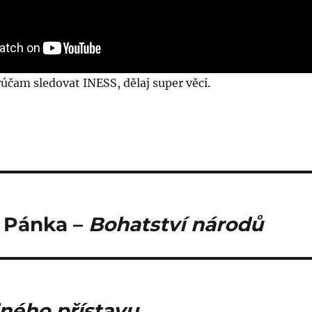
čam sledovat INESS, dělaj super věci.
a Pánka –
Bohatství národů
ného přístavu