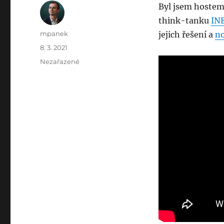
Byl jsem hoste
think-tanku
IN
Author
mpanek
jejich řešení a
no
Posted
8. 3. 2021
on
Categories
Nezařazené