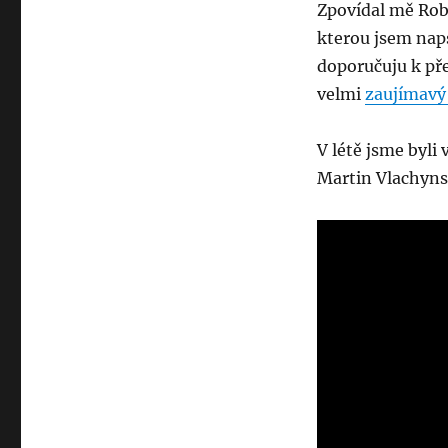
Zpovídal mě Rob
kterou jsem nap
doporučuju k pře
velmi
zaujímavý
V létě jsme byli
Martin Vlachynsk