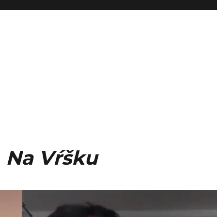
u
Na Vŕšku