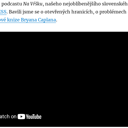
m podcastu
Na Vŕšku
, našeho nejoblíbenějšího slovenské
ESS
. Bavili jsme se o otevřených hranicích, o problémech
vé knize Bryana Caplana
.