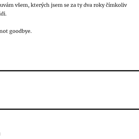
uvám všem, kterých jsem se za ty dva roky čímkoliv
di.
 not goodbye.
a