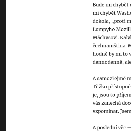
Bude mi chybět 
mi chybět Washe
dokola, „proti m
Lumpyho Mozilla.
Máchysovi. Kaly
čechnamština. M
hodně by mi to v
dennodenně, ale
A samozřejmě mi 
Těžko přístupné 
je, jsou to příj
vás zanechá doce
vzpomínat. Jsem 
A poslední věc —