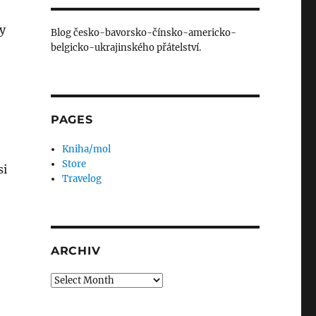
ny
Blog česko-bavorsko-čínsko-americko-
belgicko-ukrajinského přátelství.
PAGES
Kniha/mol
Store
si
Travelog
ARCHIV
Archiv