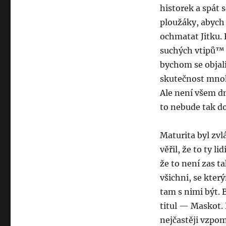
historek a spát 
ploužáky, abych
ochmatat Jitku. 
suchých vtipů™ a
bychom se objali
skutečnost mnoh
Ale není všem d
to nebude tak d
Maturita byl zvl
věřil, že to ty 
že to není zas t
všichni, se kter
tam s nimi být. B
titul — Maskot.
nejčastěji vzpo