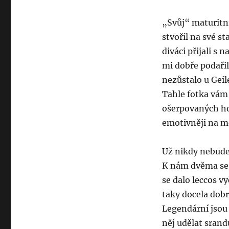
„Svůj“ maturitní
stvořil na své s
diváci přijali s
mi dobře podaři
nezůstalo u Geil
Tahle fotka vám 
ošerpovaných hoc
emotivněji na m
Už nikdy nebude
K nám dvěma se t
se dalo leccos v
taky docela dobr
Legendární jsou 
něj udělat sran