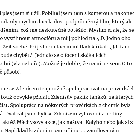
 ples jsem si užil. Pobíhal jsem tam s kamerou a nakone
tandardy myslím docela dost podprůměrný film, který ale
 nadšením, což mě neskutečně potěšilo. Myslím si ale, že se
lo vystihnout atmosféru a můj pohled na 4.D. Jedno oko
e Zeit suché. Při jednom focení mi Radek říkal: „Jdi tam.
bude chybět.“ Jednalo se o focení skákajících
hů (viz nahoře). Možná je dobře, že na ní nejsem. O to
ě působí.
me se Zdenisem trojmužně spolupracovat na prověrkách
otiž obvykle přidal i Zdenisův paklík taháků, ze kterých
yčíst. Spolupráce na některých prověrkách z chemie byla
á. Dvakrát jsme byli se Zdenisem vyhozeni z hodiny.
taktéž Máchysovy akce, jak naštvat Kalyho nebo jak si z
du. Například kradením pantoflí nebo zamilovaným