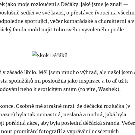
ek jako moje rozloučení s Déčáky, jaké jsme je znali —
poslušně sedící ve své lavici, o přestávce řvoucí na všech
odpoledne sportující, večer kamarádské a charakterní a v
éčácký fanda mohl najít toho svého vyvoleného podle
mi v zásadě líbilo. Měl jsem mnoho výhrad, ale našel jsem 
usta spolužáků mi posloužila jako inspirace a to ať už k
rodování nebo k erotickým snům (to víte, Washek).
konce. Osobně mě strašně mrzí, že déčácká rozlučka (v
zec) byla tak nemastná, neslaná a nudná, jaká byla.
jt pořádná akce, aby byla poslední déčácká sranda. Večer
nout promítání fotografií a vyprávění nesčetných