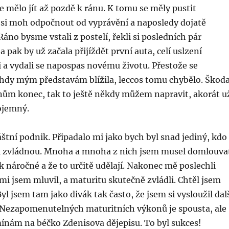
se mělo jít až pozdě k ránu. K tomu se měly pustit
 si moh odpočnout od vyprávění a naposledy dojatě
Ráno bysme vstali z postelí, řekli si posledních pár
 pak by už začala přijíždět první auta, celí uslzení
 a vydali se napospas novému životu. Přestože se
dy mým představám blížila, leccos tomu chybělo. Škoda
nům konec, tak to ještě někdy můžem napravit, akorát u
ojemný.
áštní podnik. Připadalo mi jako bych byl snad jediný, kdo
lidi zvládnou. Mnoha a mnoha z nich jsem musel domlouva
ak náročné a že to určitě udělají. Nakonec mě poslechli
ými jsem mluvil, a maturitu skutečně zvládli. Chtěl jsem
yl jsem tam jako divák tak často, že jsem si vysloužil dal
 Nezapomenutelných maturitních výkonů je spousta, ale
mínám na béčko Zdenisova dějepisu. To byl sukces!