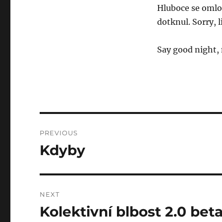
Hluboce se omlo
dotknul. Sorry, li
Say good night,
Post
PREVIOUS
navigation
Kdyby
Previous
post:
NEXT
Kolektivní blbost 2.0 bet
Next