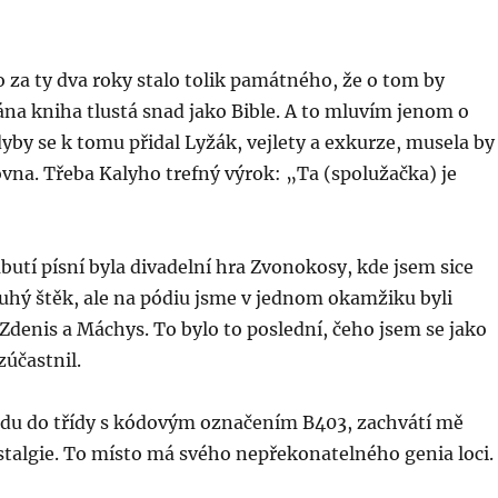
ho za ty dva roky stalo tolik památného, že o tom by
na kniha tlustá snad jako Bible. A to mluvím jenom o
dyby se k tomu přidal Lyžák, vejlety a exkurze, musela by
ovna. Třeba Kalyho trefný výrok: „Ta (spolužačka) je
butí písní byla divadelní hra Zvonokosy, kde jsem sice
uhý štěk, ale na pódiu jsme v jednom okamžiku byli
, Zdenis a Máchys. To bylo to poslední, čeho jsem se jako
účastnil.
ijdu do třídy s kódovým označením B403, zachvátí mě
talgie. To místo má svého nepřekonatelného genia loci.