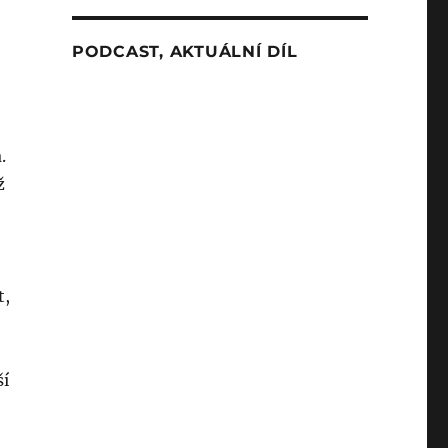
PODCAST, AKTUÁLNÍ DÍL
.
ž
t,
ší