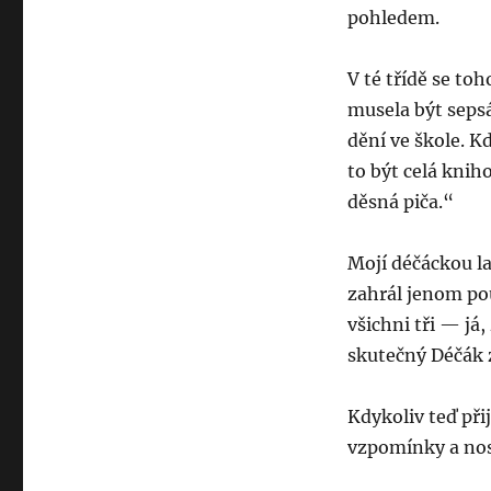
pohledem.
V té třídě se to
musela být sepsá
dění ve škole. K
to být celá knih
děsná piča.“
Mojí déčáckou la
zahrál jenom po
všichni tři — já
skutečný Déčák z
Kdykoliv teď př
vzpomínky a nos