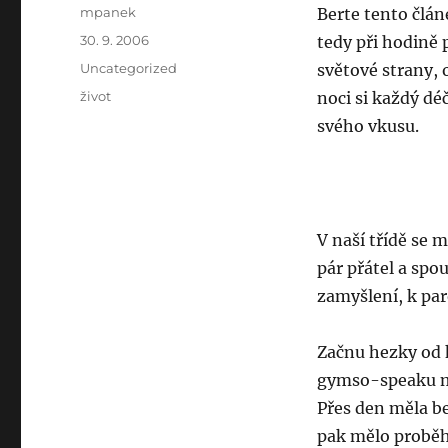
Author
mpanek
Berte tento člán
Posted
30. 9. 2006
tedy při hodině 
on
Categories
Uncategorized
světové strany, 
Tags
život
noci si každý d
svého vkusu.
V naší třídě se 
pár přátel a spo
zamyšlení, k pa
Začnu hezky od 
gymso-speaku ma
Přes den měla be
pak mělo proběh