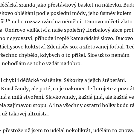
déčácká sranda jako přestávkový basket na nálevku. Bud
kovo oblékání podle poslední módy, jeho úsměv kolem
íči!“ nebo rozsazování na němčině. Danovo mlčeti zlato.
 Ondrovo vidláctví a naše společný florbalový akce prot
ho negrovství, příhody i teplé kamarádské slovo. Ducovo
áchysovo koktství. Zdenisův sox a zfetovanej fotbal. Te
šechno chybělo, kdybych o to přišel. Sice už to nemám
 nehodlám se toho vzdát nadobro.
chybí i déčácké roštěnky. Sýkorky a jejich štěbetání.
Krasličandy, ale poté, co je nakonec deflorujete a pozná
emná a milá stvoření. Slavkovandy, každá jiná, ale každá ve
la zajímavou stopu. A i na všechny ostatní holky budu r
už takovej altruista.
 přestože už jsem to udělal několikrát, udělám to znova.