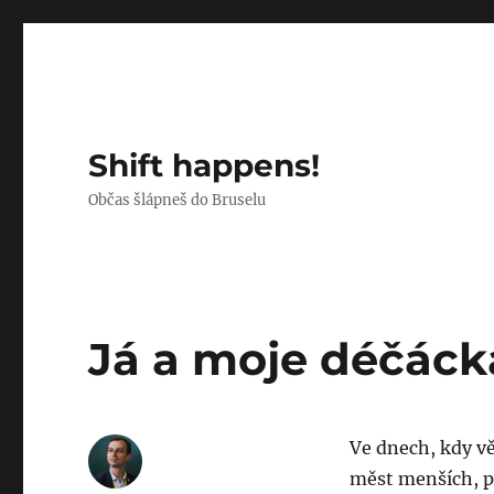
Shift happens!
Občas šlápneš do Bruselu
Já a moje déčáck
Ve dnech, kdy v
měst menších, př