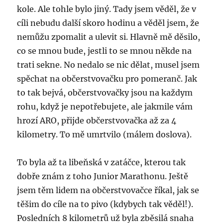
kole. Ale tohle bylo jiný. Tady jsem věděl, že v
cíli nebudu další skoro hodinu a věděl jsem, že
nemůžu zpomalit a ulevit si. Hlavně mě děsilo,
co se mnou bude, jestli to se mnou někde na
trati sekne. No nedalo se nic dělat, musel jsem
spěchat na občerstvovačku pro pomeranč. Jak
to tak bejvá, občerstvovačky jsou na každym
rohu, když je nepotřebujete, ale jakmile vám
hrozí ARO, přijde občerstvovačka až za 4
kilometry. To mě umrtvilo (málem doslova).
To byla až ta libeňská v zatáčce, kterou tak
dobře znám z toho Junior Marathonu. Ještě
jsem těm lidem na občerstvovačce říkal, jak se
těšim do cíle na to pivo (kdybych tak věděl!).
Posledních 8 kilometrů už byla zběsilá snaha