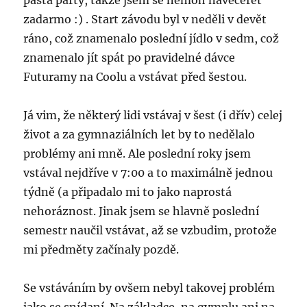
pasta party, takže jsem se nemoh navečeřet
zadarmo :) . Start závodu byl v neděli v devět
ráno, což znamenalo poslední jídlo v sedm, což
znamenalo jít spát po pravidelné dávce
Futuramy na Coolu a vstávat před šestou.
Já vim, že některý lidi vstávaj v šest (i dřív) celej
život a za gymnaziálních let by to nedělalo
problémy ani mně. Ale poslední roky jsem
vstával nejdříve v 7:00 a to maximálně jednou
týdně (a připadalo mi to jako naprostá
nehoráznost. Jinak jsem se hlavně poslední
semestr naučil vstávat, až se vzbudim, protože
mi předměty začínaly pozdě.
Se vstáváním by ovšem nebyl takovej problém