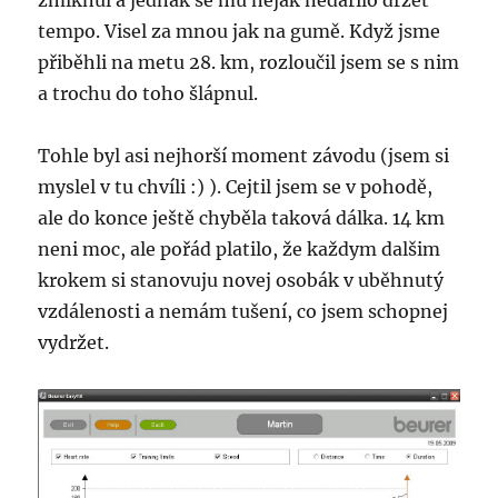
zmlknul a jednak se mu nějak nedařilo držet
tempo. Visel za mnou jak na gumě. Když jsme
přiběhli na metu 28. km, rozloučil jsem se s nim
a trochu do toho šlápnul.
Tohle byl asi nejhorší moment závodu (jsem si
myslel v tu chvíli :) ). Cejtil jsem se v pohodě,
ale do konce ještě chyběla taková dálka. 14 km
neni moc, ale pořád platilo, že každym dalšim
krokem si stanovuju novej osobák v uběhnutý
vzdálenosti a nemám tušení, co jsem schopnej
vydržet.