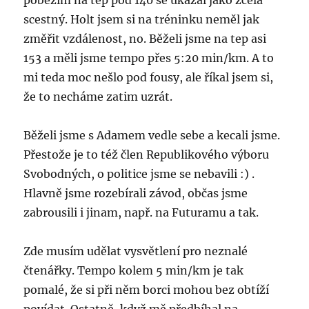
poběžim na tep pod 140 se ukázal jako zcela
scestný. Holt jsem si na tréninku neměl jak
změřit vzdálenost, no. Běželi jsme na tep asi
153 a měli jsme tempo přes 5:20 min/km. A to
mi teda moc nešlo pod fousy, ale říkal jsem si,
že to necháme zatim uzrát.
Běželi jsme s Adamem vedle sebe a kecali jsme.
Přestože je to též člen Republikového výboru
Svobodných, o politice jsme se nebavili :) .
Hlavně jsme rozebírali závod, občas jsme
zabrousili i jinam, např. na Futuramu a tak.
Zde musím udělat vysvětlení pro neznalé
čtenářky. Tempo kolem 5 min/km je tak
pomalé, že si při něm borci mohou bez obtíží