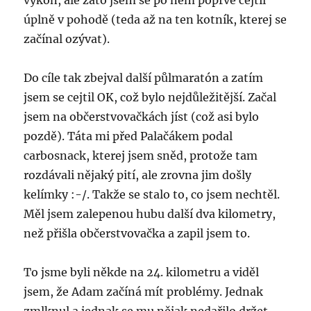
výkon, ale zato jsem se po něm poprvé cejtil
úplně v pohodě (teda až na ten kotník, kterej se
začínal ozývat).
Do cíle tak zbejval další půlmaratón a zatím
jsem se cejtil OK, což bylo nejdůležitější. Začal
jsem na občerstvovačkách jíst (což asi bylo
pozdě). Táta mi před Palačákem podal
carbosnack, kterej jsem sněd, protože tam
rozdávali nějaký pití, ale zrovna jim došly
kelímky :-/. Takže se stalo to, co jsem nechtěl.
Měl jsem zalepenou hubu další dva kilometry,
než přišla občerstvovačka a zapil jsem to.
To jsme byli někde na 24. kilometru a viděl
jsem, že Adam začíná mít problémy. Jednak