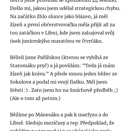
borců jsme probíhali se zpožděním 44 sekund.
Došlo mi, jakou jsem udělal strategickou chybu.
Na začátku žhlo slunce jako blázen, já měl
žízeň a první občerstvovačka měla přijít až za
tou zatáčkou v Libni, kde jsem zahajoval svůj
úsek juniorskýho maratónu ve čtvrťáku.
Běželi jsme Pařížskou (kterou se vybíhá ze
Staromáku pryč) a já povídám: “Teda já mám
žízeň jak kráva.” A přede mnou jeden běžec ze
Sokolova a podal mi svojí flašku. Měl jsem
štěstí :) . Zato jsem ho na Smíchově předběh ;)
(Ale o tom až potom.)
Běžíme po Mánesáku a pak k matfyzu a do
Libně. Sleduju mezičasy a tep. Předpoklad, že