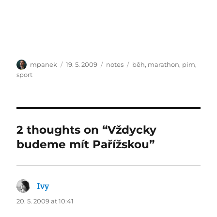
Author
Posted
Categories
Tags
mpanek
19. 5. 2009
notes
běh
,
marathon
,
pim
,
on
sport
2 thoughts on “Vždycky
budeme mít Pařížskou”
Ivy
says:
20. 5. 2009 at 10:41