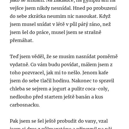
jako se snídaní. Na základce, na gymplu ani na
vejšce jsem nikdy nesnídal. Hned po probuzení
do sebe zkrátka neumim nic nasoukat. Když
jsem musel snídat v létě v půl pátý ráno, než
jsem šel do práce, musel jsem se strašně
přemáhat.
Teď jsem věděl, že se musim nasnídat poměrně
vydatně. Co vám budu povídat, málem jsem z
toho pozvracel, jak mi to nešlo. Jenom kafe
jsem do sebe tlačil hodinu. Nakonec to spravil
chleba se sejrem a jogurt a pulitr coca-coly,
nedlouho před startem ještě banán a kus
carbosnacku.
Pak jsem se šel ještě probudit do vany, vzal