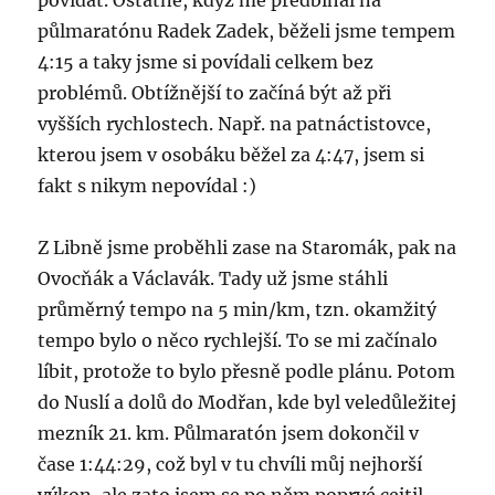
povídat. Ostatně, když mě předbíhal na
půlmaratónu Radek Zadek, běželi jsme tempem
4:15 a taky jsme si povídali celkem bez
problémů. Obtížnější to začíná být až při
vyšších rychlostech. Např. na patnáctistovce,
kterou jsem v osobáku běžel za 4:47, jsem si
fakt s nikym nepovídal :)
Z Libně jsme proběhli zase na Staromák, pak na
Ovocňák a Václavák. Tady už jsme stáhli
průměrný tempo na 5 min/km, tzn. okamžitý
tempo bylo o něco rychlejší. To se mi začínalo
líbit, protože to bylo přesně podle plánu. Potom
do Nuslí a dolů do Modřan, kde byl veledůležitej
mezník 21. km. Půlmaratón jsem dokončil v
čase 1:44:29, což byl v tu chvíli můj nejhorší