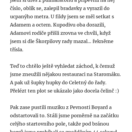
jsem si dres z půlmaratónu a připevnil na něj
číslo, oblík se, zalepil bradavky a vyrazil do
ucpanýho metra. U fildy jsem se měl setkat s
Adamem a octem. Kupodivu oba dorazili,
Adamovi rodiče přišli zrovna ve chvíli, když
jsem si dle Škorpilovy rady mazal… řekněme
třísla.
Teď to chtělo ještě vyhledat záchod, k čemuž
jsme zneužili nějakou restauraci na Staromáku.
A pak už šupky hupky do Celetný do řady.
Přelézt ten plot se ukázalo jako docela čelinč :)
Pak zase pustili muziku z Pevnosti Boyard a
odstartovali to. Stáli jsme poměrně na začátku
celýho startovního pole, takže pod bránou