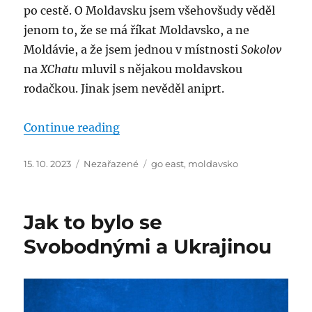
po cestě. O Moldavsku jsem všehovšudy věděl
jenom to, že se má říkat Moldavsko, a ne
Moldávie, a že jsem jednou v místnosti
Sokolov
na
XChatu
mluvil s nějakou moldavskou
rodačkou. Jinak jsem nevěděl aniprt.
“Go East! Kišiněv”
Continue reading
Posted
Categories
Tags
15. 10. 2023
Nezařazené
go east
,
moldavsko
on
Jak to bylo se
Svobodnými a Ukrajinou