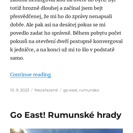
totiž hrozně dlouhej a začínal jsem bejt
přesvědčenej, že mi ho do zprávy nenapsali
dobře. Ale pak asi na desátej pokus se mi
povedlo zadat ho správně. Během pobytu počet
pokusů na otevření dveří postupně konvergoval
k jedničce, a na konci už mi to šlo v podstatě
samo.
“Go East! Bukurešť”
Continue reading
Posted
Categories
Tags
10. 9. 2023
Nezařazené
go east
,
rumunsko
on
Go East! Rumunské hrady