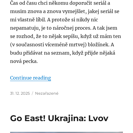
Čas od času chci někomu doporučit seriál a
musim znova a znova vymejšlet, jakej seriál se
mi vlastně líbil. A protože si nikdy nic
nepamatuju, je to náročnej proces. A tak jsem
se rozhod, že to nějak sepíšu, když už mám ten
(v současnosti víceméně mrtvej) bložínek. A
budu přidávat na seznam, když přijde nějaká
nová pecka.
“Seriály”
Continue reading
Posted
Categories
31. 12. 2025
Nezařazené
on
Go East! Ukrajina: Lvov