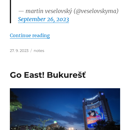
— martin veselovský (@veselovskyma)
September 26, 2023
“Jak to bylo se Svobodnými a Ukra
Continue reading
Posted
Categories
27. 9. 2023
notes
on
Go East! Bukurešť