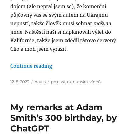
dojem (ale neptal jsem se), že komerční
půjčovny vás se svým autem na Ukrajinu
nepustí, takže člověk musí sehnat
mašynu
jinde. Naštěstí naši si naplánovali výlet do
Kalifornie, takže jsem zdědil tátovo červený
Clio a moh jsem vyrazit.
“Go East! Vídeň a Kluž”
Continue reading
Posted
Categories
Tags
12. 8. 2023
notes
go east
,
rumunsko
,
vídeň
on
My remarks at Adam
Smith’s 300 birthday, by
ChatGPT