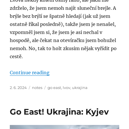
zdrželo, že jsem nemoh najít sluneční brejle. A
brýle bez brýlí se špatně hledají (jak už jsem
ostatně říkal posledně), takže jsem je nenašel,
vzpomněl jsem si, že jsem je asi nechal v
hospodě, ale čekat na otevíračku jsem bohužel
nemoh. No, tak to holt zkusim nějak vyřídit po
cestě.
“Go East! Ukrajina: Lvov”
Continue reading
Posted
Categories
Tags
2. 6. 2024
notes
go east
,
lvov
,
ukrajina
on
Go East! Ukrajina: Kyjev