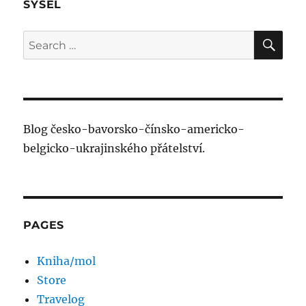
SYSEL
SE
Search
for:
Blog česko-bavorsko-čínsko-americko-
belgicko-ukrajinského přátelství.
PAGES
Kniha/mol
Store
Travelog