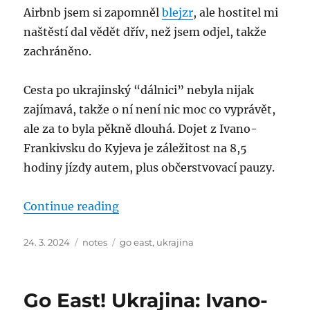
Airbnb jsem si zapomněl
blejzr
, ale hostitel mi
naštěstí dal vědět dřív, než jsem odjel, takže
zachráněno.
Cesta po ukrajinský “dálnici” nebyla nijak
zajímavá, takže o ní není nic moc co vyprávět,
ale za to byla pěkně dlouhá. Dojet z Ivano-
Frankivsku do Kyjeva je záležitost na 8,5
hodiny jízdy autem, plus občerstvovací pauzy.
“Go East! Ukrajina: Kyjev”
Continue reading
Posted
Categories
Tags
24. 3. 2024
notes
go east
,
ukrajina
on
Go East! Ukrajina: Ivano-