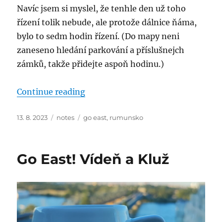
Navíc jsem si myslel, že tenhle den už toho
řízení tolik nebude, ale protože dálnice ňáma,
bylo to sedm hodin řízení. (Do mapy neni
zaneseno hledání parkování a příslušnejch
zámků, takže přidejte aspoň hodinu.)
“Go East! Rumunské hrady”
Continue reading
Posted
Categories
Tags
13. 8. 2023
notes
go east
,
rumunsko
on
Go East! Vídeň a Kluž