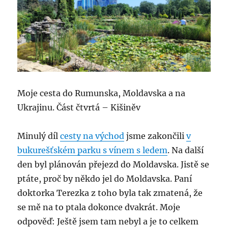
Moje cesta do Rumunska, Moldavska a na
Ukrajinu. Část čtvrtá – Kišiněv
Minulý díl
cesty na východ
jsme zakončili
v
bukurešťském parku s vínem s ledem
. Na další
den byl plánován přejezd do Moldavska. Jistě se
ptáte, proč by někdo jel do Moldavska. Paní
doktorka Terezka z toho byla tak zmatená, že
se mě na to ptala dokonce dvakrát. Moje
odpověď: Ještě jsem tam nebyl a je to celkem