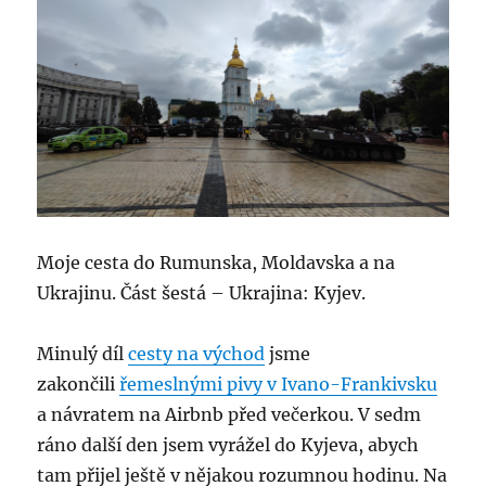
Moje cesta do Rumunska, Moldavska a na
Ukrajinu. Část šestá – Ukrajina: Kyjev.
Minulý díl
cesty na východ
jsme
zakončili
řemeslnými pivy v Ivano-Frankivsku
a návratem na Airbnb před večerkou. V sedm
ráno další den jsem vyrážel do Kyjeva, abych
tam přijel ještě v nějakou rozumnou hodinu. Na