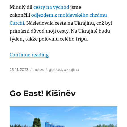
Minulý díl
cesty na východ
jsme
zakončili
odjezdem z moldavského chrámu
Curchi
. Následovala cesta na Ukrajinu, což byl
primární důvod mojí cesty. Na Ukrajině budu
týden, takže polovinu celého tripu.
“Go East! Ukrajina: Ivano-Franki
Continue reading
Posted
Categories
Tags
25. 11. 2023
notes
go east
,
ukrajina
on
Go East! Kišiněv