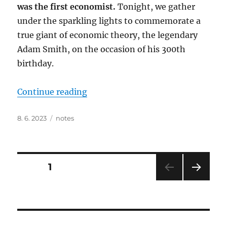
was the first economist.
Tonight, we gather
under the sparkling lights to commemorate a
true giant of economic theory, the legendary
Adam Smith, on the occasion of his 300th
birthday.
“My remarks at Adam Smith’s 300
Continue reading
Posted
Categories
8. 6. 2023
notes
on
Posts
PAGE
1
NEXT
pagination
PAG
E