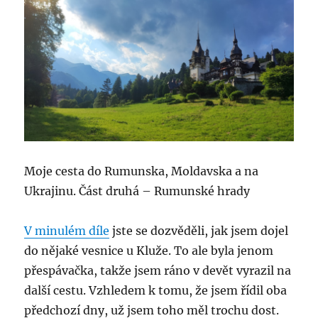
Moje cesta do Rumunska, Moldavska a na
Ukrajinu. Část druhá – Rumunské hrady
V minulém díle
jste se dozvěděli, jak jsem dojel
do nějaké vesnice u Kluže. To ale byla jenom
přespávačka, takže jsem ráno v devět vyrazil na
další cestu. Vzhledem k tomu, že jsem řídil oba
předchozí dny, už jsem toho měl trochu dost.