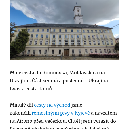
Moje cesta do Rumunska, Moldavska a na
Ukrajinu. Část sedmá a poslední – Ukrajina:
Lvov a cesta domů
Minulý díl
cesty na východ
jsme
zakončili
řemeslnými pivy v Kyjevě
a návratem
na Airbnb před večerkou. Chtěl jsem vyrazit do
Lvova někdy kolem osmý ráno, ale jaksi mě