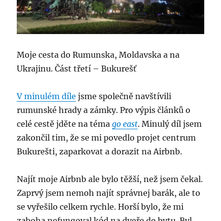
Moje cesta do Rumunska, Moldavska a na
Ukrajinu. Část třetí – Bukurešť
V minulém díle
jsme společně navštívili
rumunské hrady a zámky. Pro výpis článků o
celé cestě jděte na téma
go east
. Minulý díl jsem
zakončil tim, že se mi povedlo projet centrum
Bukurešti, zaparkovat a dorazit na Airbnb.
Najít moje Airbnb ale bylo těžší, než jsem čekal.
Zaprvý jsem nemoh najít správnej barák, ale to
se vyřešilo celkem rychle. Horší bylo, že mi
zaboha nefungoval kód na dveře do bytu. Byl