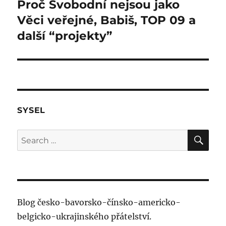
Proč Svobodní nejsou jako
Next
post:
Věci veřejné, Babiš, TOP 09 a
další “projekty”
SYSEL
SE
Search
for:
Blog česko-bavorsko-čínsko-americko-
belgicko-ukrajinského přátelství.