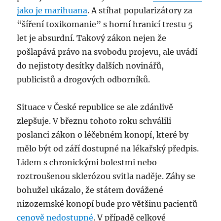
jako je marihuana
. A stíhat popularizátory za
“šíření toxikomanie” s horní hranicí trestu 5
let je absurdní. Takový zákon nejen že
pošlapává právo na svobodu projevu, ale uvádí
do nejistoty desítky dalších novinářů,
publicistů a drogových odborníků.
Situace v České republice se ale zdánlivě
zlepšuje. V březnu tohoto roku schválili
poslanci zákon o léčebném konopí, které by
mělo být od září dostupné na lékařský předpis.
Lidem s chronickými bolestmi nebo
roztroušenou sklerózou svitla naděje. Záhy se
bohužel ukázalo, že státem dovážené
nizozemské konopí bude pro většinu pacientů
cenově nedostupné
. V případě celkové