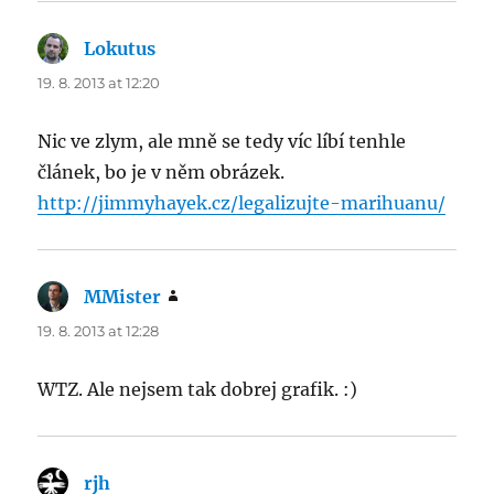
Lokutus
says:
19. 8. 2013 at 12:20
Nic ve zlym, ale mně se tedy víc líbí tenhle
článek, bo je v něm obrázek.
http://jimmyhayek.cz/legalizujte-marihuanu/
MMister
says:
19. 8. 2013 at 12:28
WTZ. Ale nejsem tak dobrej grafik. :)
rjh
says: