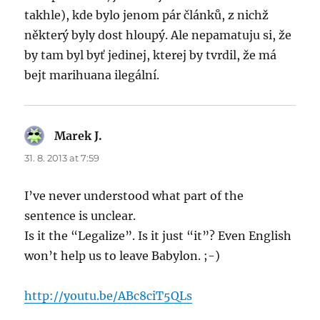
takhle), kde bylo jenom pár článků, z nichž
některý byly dost hloupý. Ale nepamatuju si, že
by tam byl byť jedinej, kterej by tvrdil, že má
bejt marihuana ilegální.
Marek J.
says:
31. 8. 2013 at 7:59
I’ve never understood what part of the
sentence is unclear.
Is it the “Legalize”. Is it just “it”? Even English
won’t help us to leave Babylon. ;-)
http://youtu.be/ABc8ciT5QLs