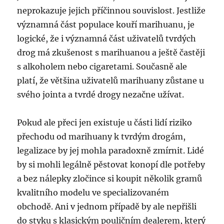
neprokazuje jejich příčinnou souvislost. Jestliže
významná část populace kouří marihuanu, je
logické, že i významná část uživatelů tvrdých
drog má zkušenost s marihuanou a ještě častěji
s alkoholem nebo cigaretami. Současně ale
platí, že většina uživatelů marihuany zůstane u
svého jointa a tvrdé drogy nezačne užívat.
Pokud ale přeci jen existuje u části lidí riziko
přechodu od marihuany k tvrdým drogám,
legalizace by jej mohla paradoxně zmírnit. Lidé
by si mohli legálně pěstovat konopí dle potřeby
a bez nálepky zločince si koupit několik gramů
kvalitního modelu ve specializovaném
obchodě. Ani v jednom případě by ale nepřišli
do styku s klasickým pouličním dealerem, který