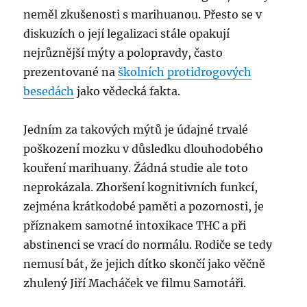
neměl zkušenosti s marihuanou. Přesto se v
diskuzích o její legalizaci stále opakují
nejrůznější mýty a polopravdy, často
prezentované na
školních protidrogových
besedách
jako vědecká fakta.
Jedním za takových mýtů je údajné trvalé
poškození mozku v důsledku dlouhodobého
kouření marihuany. Žádná studie ale toto
neprokázala. Zhoršení kognitivních funkcí,
zejména krátkodobé paměti a pozornosti, je
příznakem samotné intoxikace THC a při
abstinenci se vrací do normálu. Rodiče se tedy
nemusí bát, že jejich dítko skončí jako věčně
zhulený Jiří Macháček ve filmu Samotáři.