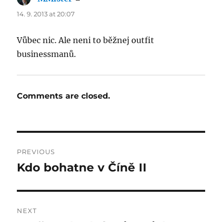
14. 9. 2013 at 20:07
Vůbec nic. Ale neni to běžnej outfit
businessmanů.
Comments are closed.
Post
PREVIOUS
navigation
Kdo bohatne v Číně II
Previous
post:
NEXT