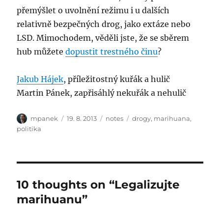
přemýšlet o uvolnění režimu i u dalších
relativně bezpečných drog, jako extáze nebo
LSD. Mimochodem, věděli jste, že se sběrem
hub můžete
dopustit trestného činu
?
Jakub Hájek
, příležitostný kuřák a hulič
Martin Pánek, zapřisáhlý nekuřák a nehulič
Author
Posted
Categories
Tags
mpanek
19. 8. 2013
notes
drogy
,
marihuana
,
on
politika
10 thoughts on “Legalizujte
marihuanu”