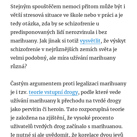
Stejným spouštěčem nemoci přitom může být i
větší stresová situace ve škole nebo v práci a je
tedy otázka, zda by se schizofrenie u
predisponovaných lidí nerozvinula i bez
marihuany. Jak jinak si totiž
vysvětlit
, že výskyt
schizofrenie v nejrůznějších zemích světa je
velmi podobný, ale míra užívání marihuany
různá?
Častým argumentem proti legalizaci marihuany
je i tzv.
teorie vstupní drogy
, podle které vede
užívání marihuany k přechodu na tvrdé drogy
jako pervitin či heroin. Tato rozporuplná teorie
je založena na zjištění, že vysoké procento
uživatelů tvrdých drog začínalo s marihuanou.
Je nutné si ale uvědomit, že korelace dvou jevů