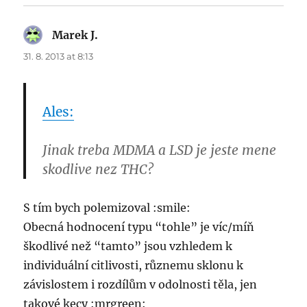
Marek J.
says:
31. 8. 2013 at 8:13
Ales:
Jinak treba MDMA a LSD je jeste mene
skodlive nez THC?
S tím bych polemizoval :smile:
Obecná hodnocení typu “tohle” je víc/míň
škodlivé než “tamto” jsou vzhledem k
individuální citlivosti, různemu sklonu k
závislostem i rozdílům v odolnosti těla, jen
takové kecy :mrgreen: