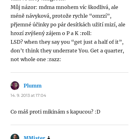
Můj názor: mdma mnohem víc škodlivá, ale
méně návyková, protože rychle “omrzí”,
přjemné účinky po pár desítkách užití mizí, ale
hrozí zvýšený zájem o P a K :roll:
LSD? when they say you “get just a half of it”,
don’t think they underrate You. Get a quarter,
not whole one :razz:
Plumm
says:
14. 9. 2013 at 17:04
Co máš proti mikinám s kapucou? :D
MMister
says: