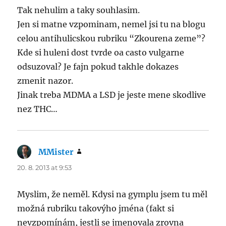
Tak nehulim a taky souhlasim.
Jen si matne vzpominam, nemel jsi tu na blogu
celou antihulicskou rubriku “Zkourena zeme”?
Kde si huleni dost tvrde oa casto vulgarne
odsuzoval? Je fajn pokud takhle dokazes
zmenit nazor.
Jinak treba MDMA a LSD je jeste mene skodlive
nez THC…
MMister
says:
20. 8. 2013 at 9:53
Myslim, že neměl. Kdysi na gymplu jsem tu měl
možná rubriku takovýho jména (fakt si
nevzpomínám, jestli se jmenovala zrovna