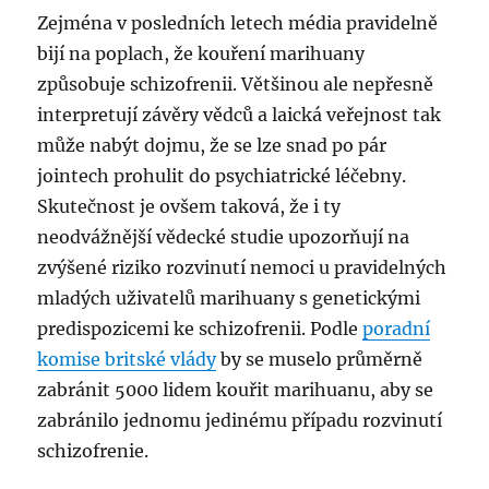
Zejména v posledních letech média pravidelně
bijí na poplach, že kouření marihuany
způsobuje schizofrenii. Většinou ale nepřesně
interpretují závěry vědců a laická veřejnost tak
může nabýt dojmu, že se lze snad po pár
jointech prohulit do psychiatrické léčebny.
Skutečnost je ovšem taková, že i ty
neodvážnější vědecké studie upozorňují na
zvýšené riziko rozvinutí nemoci u pravidelných
mladých uživatelů marihuany s genetickými
predispozicemi ke schizofrenii. Podle
poradní
komise britské vlády
by se muselo průměrně
zabránit 5000 lidem kouřit marihuanu, aby se
zabránilo jednomu jedinému případu rozvinutí
schizofrenie.