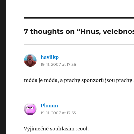
7 thoughts on “Hnus, velebnos
havlikp
says:
19. 11. 2007 at 17:36
móda je móda, a prachy sponzorů jsou prachy
Plumm
says:
19. 11. 2007 at 17:53
Výjimečně souhlasim :cool: