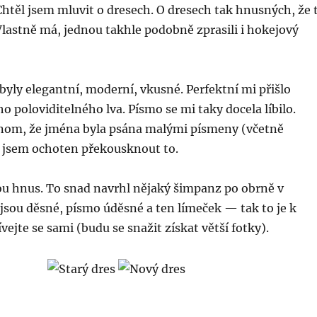
Chtěl jsem mluvit o dresech. O dresech tak hnusných, že 
lastně má, jednou takhle podobně zprasili i hokejový
byly elegantní, moderní, vkusné. Perfektní mi přišlo
o poloviditelného lva. Písmo se mi taky docela líbilo.
jenom, že jména byla psána malými písmeny (včetně
l jsem ochoten překousknout to.
ou hnus. To snad navrhl nějaký šimpanz po obrně v
jsou děsné, písmo úděsné a ten límeček — tak to je k
ívejte se sami (budu se snažit získat větší fotky).