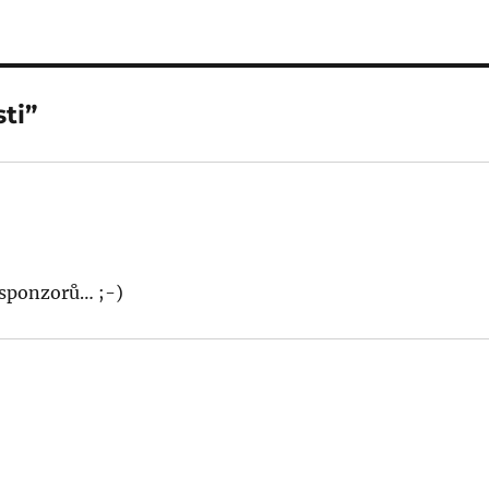
ti”
 sponzorů… ;-)