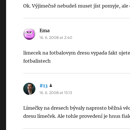
Ok. Výjimečně nebudeš muset jíst pomyje, ale 
Ema
says:
16. 6. 2008 at 2:40
limecek na fotbalovym dresu vypada fakt ujete.
fotbalistech
#13
says:
16. 6. 2008 at 15:13
Límečky na dresech bývaly naprosto běžná věc
dresu límeček. Ale tohle provedení je hnus fial