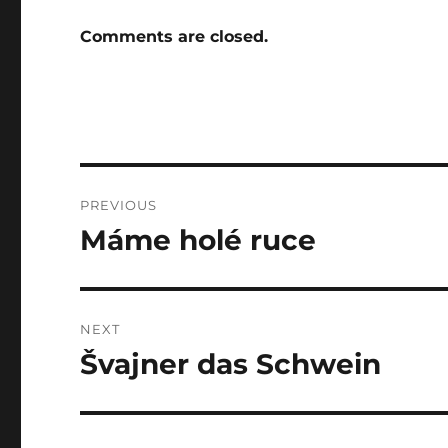
Comments are closed.
Post
PREVIOUS
navigation
Máme holé ruce
Previous
post:
NEXT
Švajner das Schwein
Next
post: