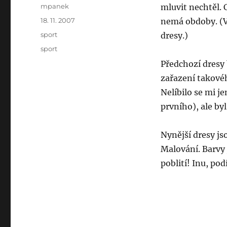
Author
mpanek
mluvit nechtěl. 
Posted
18. 11. 2007
nemá obdoby. (V
on
Categories
sport
dresy.)
Tags
sport
Předchozí dresy 
zařazení takovéh
Nelíbilo se mi 
prvního), ale by
Nynější dresy js
Malování. Barvy 
poblití! Inu, pod