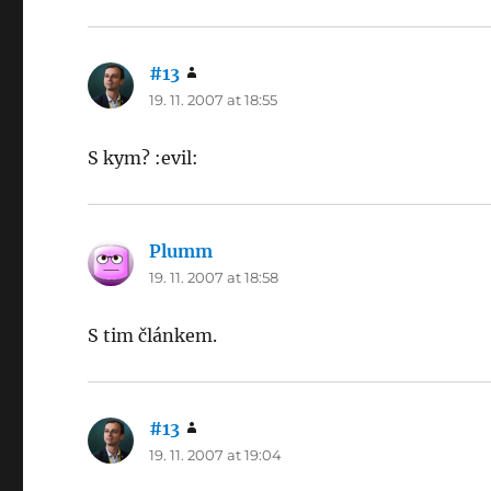
#13
says:
19. 11. 2007 at 18:55
S kym? :evil:
Plumm
says:
19. 11. 2007 at 18:58
S tim článkem.
#13
says:
19. 11. 2007 at 19:04