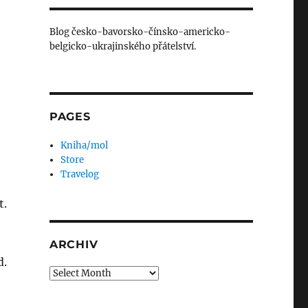
Blog česko-bavorsko-čínsko-americko-
belgicko-ukrajinského přátelství.
e
PAGES
Kniha/mol
Store
Travelog
t.
ARCHIV
d.
Archiv