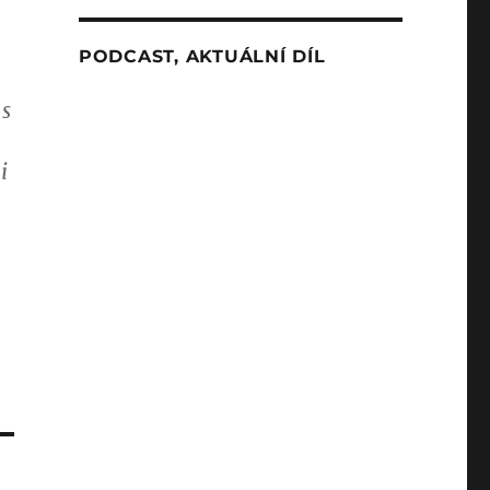
PODCAST, AKTUÁLNÍ DÍL
 s
i