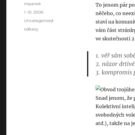
Author
mpanek
To jenom pár po
Posted
1. 10. 2006
něčeho, co neexi
on
Categories
Uncategorized
staví na komunit
Tags
odkazy
vám část stránky
ve skutečnosti 2.
1. věř sám sob
2. názor drtiv
3. kompromis p
Snad jenom, že p
Kolektivní intel
svobodných vole
atd.), takže na 