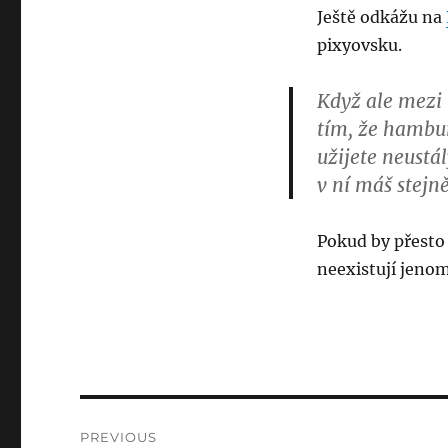
Ještě odkážu na
pixyovsku.
Když ale mezi 
tím, že hambur
užijete neustá
v ní máš stejn
Pokud by přesto 
neexistují jeno
Post
PREVIOUS