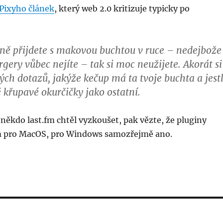
Pixyho článek
, který web 2.0 kritizuje typicky po
ně přijdete s makovou buchtou v ruce – nedejbože
gery vůbec nejíte – tak si moc neužijete. Akorát si
lých dotazů, jakýže kečup má ta tvoje buchta a jestl
ě křupavé okurčičky jako ostatní.
někdo last.fm chtěl vyzkoušet, pak vězte, že pluginy
m pro MacOS, pro Windows samozřejmě ano.