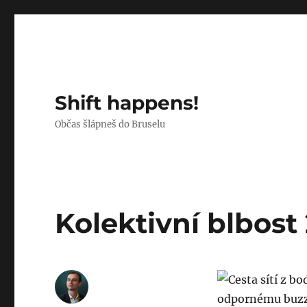
Shift happens!
Občas šlápneš do Bruselu
Kolektivní blbost 
odpornému buzzw