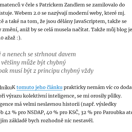
matenců v čele s Patrickem Zandlem se zamilovalo do
stuje. Webem 2.0 se nazývají moderní weby, které mj.
ě a také na tom, že jsou dělány JavaScriptem, takže se
 změní, aniž by se celá musela načítat. Takže můj blog j
0 ažaž :).
ě a nenech se strhnout davem
é většiny může být chybný
ak musí být z principu chybný vždy
K
tomuto jeho článku
prakticky nemám víc co doda
ři výrazu kolektivní inteligence, se mi orosily půlky.
igence má velmi neslavnou historii (např. výsledky
b 42 % pro NSDAP, 40 % pro KSČ, 32 % pro Paroubka at
jejím základě bych rozhodně nic nestavěl.