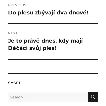
Post
PREVIOUS
navigation
Do plesu zbývají dva dnové!
Previous
post:
NEXT
Je to právě dnes, kdy mají
Next
post:
Déčáci svůj ples!
SYSEL
SE
Search
for: