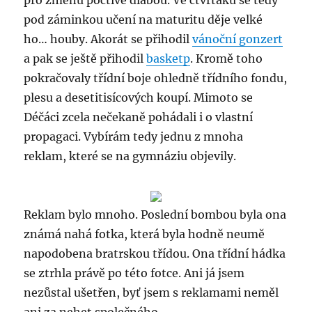
pro změnu poctivě dlabou. Ve čtvrťáku se tedy
pod záminkou učení na maturitu děje velké
ho… houby. Akorát se přihodil
vánoční gonzert
a pak se ještě přihodil
basketp
. Kromě toho
pokračovaly třídní boje ohledně třídního fondu,
plesu a desetitisícových koupí. Mimoto se
Déčáci zcela nečekaně pohádali i o vlastní
propagaci. Vybírám tedy jednu z mnoha
reklam, které se na gymnáziu objevily.
Reklam bylo mnoho. Poslední bombou byla ona
známá nahá fotka, která byla hodně neumě
napodobena bratrskou třídou. Ona třídní hádka
se ztrhla právě po této fotce. Ani já jsem
nezůstal ušetřen, byť jsem s reklamami neměl