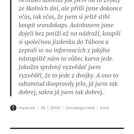
nemusel dobíhat jak jsem na to zvyklý
ze školních dní, ale přišli jsme dokonce
včas, tak včas, že jsem si ještě stihl
koupit srandokaps. Autobusem jsme
dojeli bez potíží až na nádraží, koupili
si společnou jízdenku do Tábora a
zeptali se na informacích z jakýho
nástupiště nám to vůbec kurva jede.
Jakožto správný vyzvědač jsem
vyzvěděl, že to jede z dvojky. A ono to
odtamtud doopravdy jelo, já jsem tak
dobrej, sakra já jsem tak dobrej..
Author
Posted
Categories
Tags
mpanek
26. 1. 2006
Uncategorized
život
on