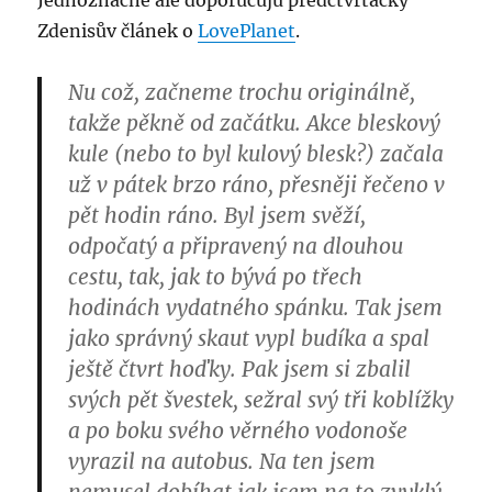
Jednoznačně ale doporučuju předčtvrťácký
Zdenisův článek o
LovePlanet
.
Nu což, začneme trochu originálně,
takže pěkně od začátku. Akce bleskový
kule (nebo to byl kulový blesk?) začala
už v pátek brzo ráno, přesněji řečeno v
pět hodin ráno. Byl jsem svěží,
odpočatý a připravený na dlouhou
cestu, tak, jak to bývá po třech
hodinách vydatného spánku. Tak jsem
jako správný skaut vypl budíka a spal
ještě čtvrt hoďky. Pak jsem si zbalil
svých pět švestek, sežral svý tři koblížky
a po boku svého věrného vodonoše
vyrazil na autobus. Na ten jsem