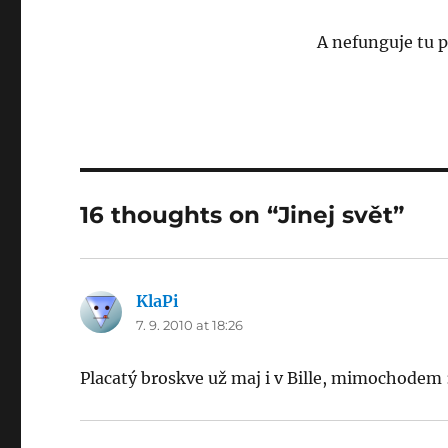
A nefunguje tu 
16 thoughts on “Jinej svět”
KlaPi
says:
7. 9. 2010 at 18:26
Placatý broskve už maj i v Bille, mimochodem 