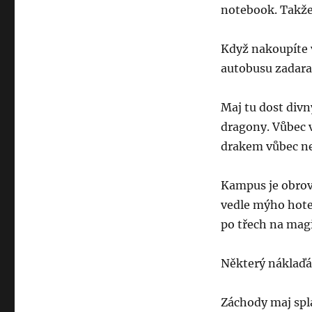
notebook. Takže 
Když nakoupíte 
autobusu zadara
Maj tu dost divn
dragony. Vůbec 
drakem vůbec n
Kampus je obrovs
vedle mýho hotel
po třech na magi
Některý náklaďá
Záchody maj spla