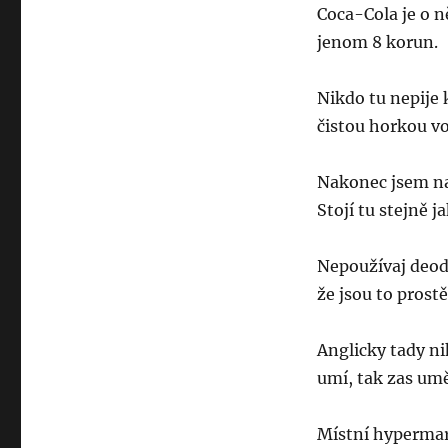
Coca-Cola je o n
jenom 8 korun.
Nikdo tu nepije k
čistou horkou v
Nakonec jsem naš
Stojí tu stejně j
Nepoužívaj deod
že jsou to prostě
Anglicky tady n
umí, tak zas umě
Místní hypermark