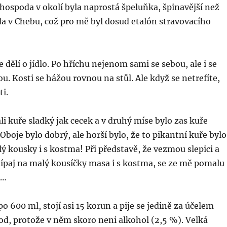
 hospoda v okolí byla naprostá špeluňka, špinavější než
a v Chebu, což pro mě byl dosud etalón stravovacího
e dělí o jídlo. Po hříchu nejenom sami se sebou, ale i se
u. Kosti se hážou rovnou na stůl. Ale když se netrefíte,
ti.
ali kuře sladký jak cecek a v druhý míse bylo zas kuře
Oboje bylo dobrý, ale horší bylo, že to pikantní kuře bylo
 kousky i s kostma! Při představě, že vezmou slepici a
típaj na malý kousíčky masa i s kostma, se ze mě pomalu
n…
o 600 ml, stojí asi 15 korun a pije se jedině za účelem
od, protože v něm skoro neni alkohol (2,5 %). Velká