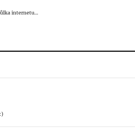
půlka internetu…
:)