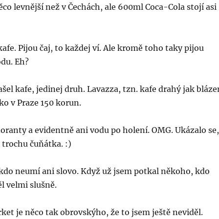
ěco levnější než v Čechách, ale 600ml Coca-Cola stojí asi
afe. Pijou čaj, to každej ví. Ale kromě toho taky pijou
odu. Eh?
el kafe, jedinej druh. Lavazza, tzn. kafe drahý jak bláze
ako v Praze 150 korun.
oranty a evidentně ani vodu po holení. OMG. Ukázalo se,
 trochu čuňátka. :)
ikdo neumí ani slovo. Když už jsem potkal někoho, kdo
l velmi slušně.
et je něco tak obrovskýho, že to jsem ještě neviděl.