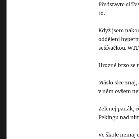
Představte si Tes
to.
Když jsem nakon
oddělení hyperm
sešívačkou. WTF
Hrozně brzo se t
Máslo sice znaj,
v něm ovšem ne
Zelenej panák, c
Pekingu nad nim
Ve škole nemaj 