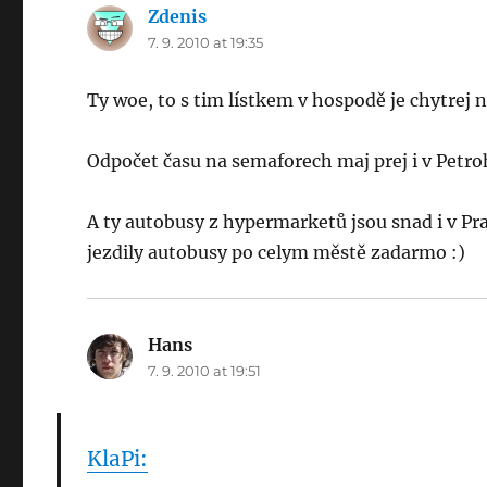
Zdenis
says:
7. 9. 2010 at 19:35
Ty woe, to s tim lístkem v hospodě je chytrej n
Odpočet času na semaforech maj prej i v Petro
A ty autobusy z hypermarketů jsou snad i v Pr
jezdily autobusy po celym městě zadarmo :)
Hans
says:
7. 9. 2010 at 19:51
KlaPi: