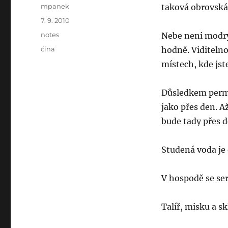
Author
mpanek
taková obrovská 
Posted
7. 9. 2010
on
Categories
notes
Nebe neni modrý.
Tags
čína
hodně. Viditelno
místech, kde jst
Důsledkem perman
jako přes den. A
bude tady přes d
Studená voda je
V hospodě se serv
Talíř, misku a sk