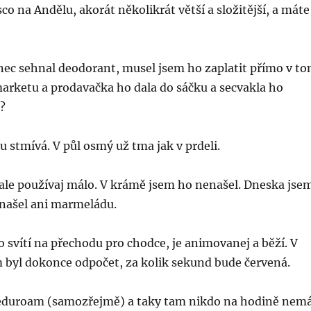
co na Andělu, akorát několikrát větší a složitější, a máte
ec sehnal deodorant, musel jsem ho zaplatit přímo v t
arketu a prodavačka ho dala do sáčku a secvakla ho
?
u stmívá. V půl osmý už tma jak v prdeli.
 ale používaj málo. V krámě jsem ho nenašel. Dneska jse
našel ani marmeládu.
o svítí na přechodu pro chodce, je animovanej a běží. V
 byl dokonce odpočet, za kolik sekund bude červená.
eduroam (samozřejmě) a taky tam nikdo na hodině nem