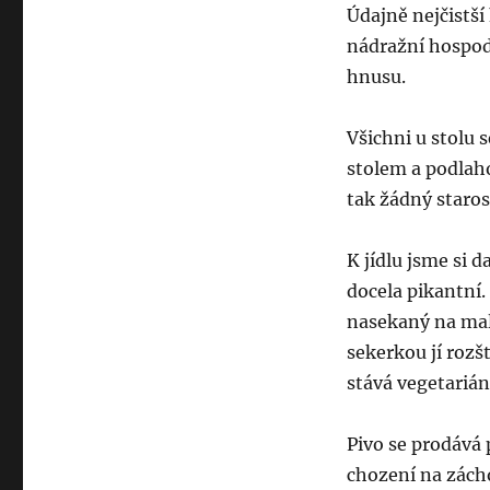
Údajně nejčistší
nádražní hospod
hnusu.
Všichni u stolu s
stolem a podlaho
tak žádný staros
K jídlu jsme si d
docela pikantní. 
nasekaný na malý
sekerkou jí rozš
stává vegetariá
Pivo se prodává p
chození na zách