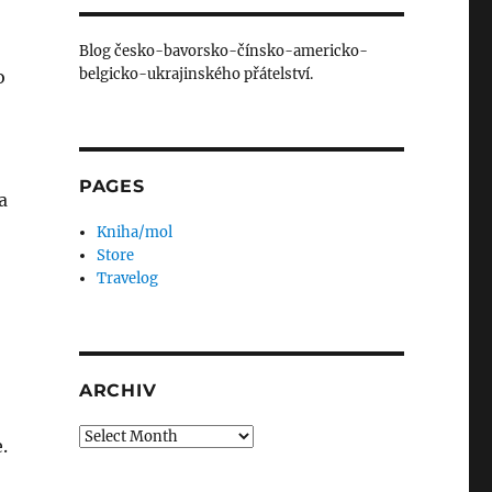
Blog česko-bavorsko-čínsko-americko-
belgicko-ukrajinského přátelství.
o
PAGES
a
Kniha/mol
Store
Travelog
ARCHIV
Archiv
.