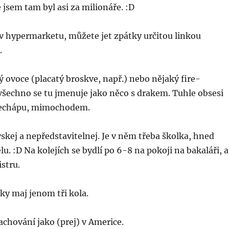
jsem tam byl asi za milionáře. :D
v hypermarketu, můžete jet zpátky určitou linkou
.
ý ovoce (placatý broskve, např.) nebo nějaký fire-
všechno se tu jmenuje jako něco s drakem. Tuhle obsesi
echápu, mimochodem.
kej a nepředstavitelnej. Je v něm třeba školka, hned
u. :D Na kolejích se bydlí po 6-8 na pokoji na bakaláři, a
stru.
ky maj jenom tři kola.
chování jako (prej) v Americe.