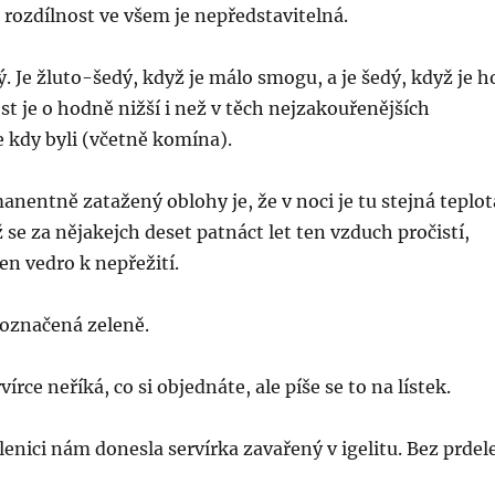
rozdílnost ve všem je nepředstavitelná.
 Je žluto-šedý, když je málo smogu, a je šedý, když je h
st je o hodně nižší i než v těch nejzakouřenějších
e kdy byli (včetně komína).
entně zatažený oblohy je, že v noci je tu stejná teplot
ž se za nějakejch deset patnáct let ten vzduch pročistí,
en vedro k nepřežití.
 označená zeleně.
írce neříká, co si objednáte, ale píše se to na lístek.
lenici nám donesla servírka zavařený v igelitu. Bez prdele