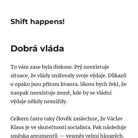
Shift happens!
Dobrá vláda
To vám zase byla diskuse. Prý neexistuje
situace, že vlády snižovaly svoje výdaje. Důkazů
o opaku jsou přitom kvanta. Skoro bych řekl, že
naopak neexistuje země, kde by se vládní
výdaje někdy nesnížily.
Celkem často taky člověk zaslechne, že Václav
Klaus je ve skutečnosti socialista. Pak následuje
směska argumentů — vesměs velmi hloupých.