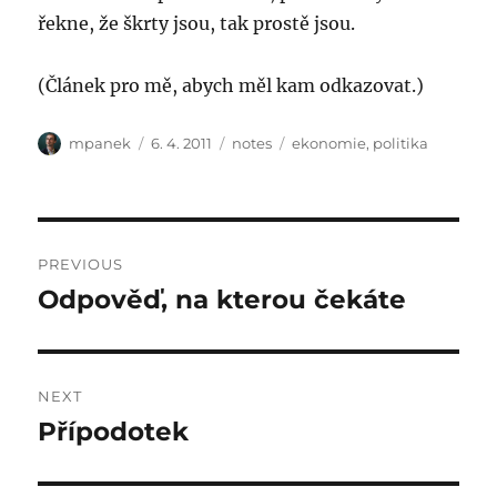
řekne, že škrty jsou, tak prostě jsou.
(Článek pro mě, abych měl kam odkazovat.)
Author
Posted
Categories
Tags
mpanek
6. 4. 2011
notes
ekonomie
,
politika
on
Post
PREVIOUS
navigation
Odpověď, na kterou čekáte
Previous
post:
NEXT
Přípodotek
Next
post: