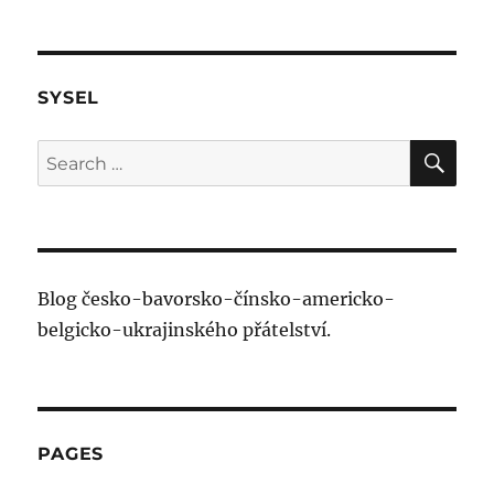
SYSEL
SE
Search
for:
Blog česko-bavorsko-čínsko-americko-
belgicko-ukrajinského přátelství.
PAGES