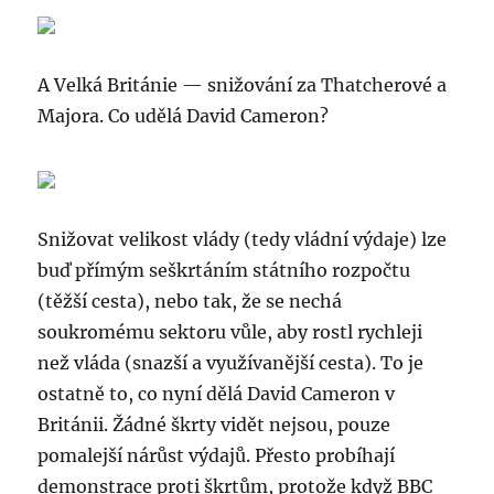
A Velká Británie — snižování za Thatcherové a
Majora. Co udělá David Cameron?
Snižovat velikost vlády (tedy vládní výdaje) lze
buď přímým seškrtáním státního rozpočtu
(těžší cesta), nebo tak, že se nechá
soukromému sektoru vůle, aby rostl rychleji
než vláda (snazší a využívanější cesta). To je
ostatně to, co nyní dělá David Cameron v
Británii. Žádné škrty vidět nejsou, pouze
pomalejší nárůst výdajů. Přesto probíhají
demonstrace proti škrtům, protože když BBC