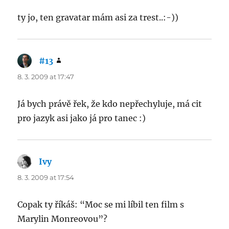
ty jo, ten gravatar mám asi za trest..:-))
#13
says:
8. 3. 2009 at 17:47
Já bych právě řek, že kdo nepřechyluje, má cit
pro jazyk asi jako já pro tanec :)
Ivy
says:
8. 3. 2009 at 17:54
Copak ty říkáš: “Moc se mi líbil ten film s
Marylin Monreovou”?