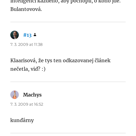
inteligenci každého, aby pochopil, o koho jde.
Bulantovová.
#13
says:
7. 3. 2009 at 11:38
Klaarisová, že tys ten odkazovanej článek
nečetla, viď? :)
Machys
says:
7. 3. 2009 at 16:52
kunďárny