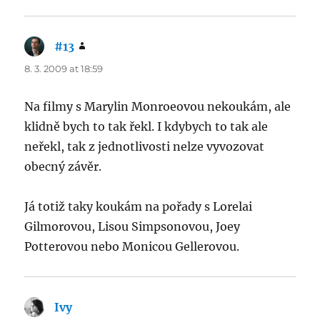
#13
says:
8. 3. 2009 at 18:59
Na filmy s Marylin Monroeovou nekoukám, ale
klidně bych to tak řekl. I kdybych to tak ale
neřekl, tak z jednotlivosti nelze vyvozovat
obecný závěr.
Já totiž taky koukám na pořady s Lorelai
Gilmorovou, Lisou Simpsonovou, Joey
Potterovou nebo Monicou Gellerovou.
Ivy
says: