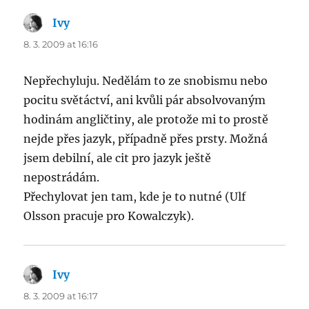
Ivy
says:
8. 3. 2009 at 16:16
Nepřechyluju. Nedělám to ze snobismu nebo
pocitu světáctví, ani kvůli pár absolvovaným
hodinám angličtiny, ale protože mi to prostě
nejde přes jazyk, případně přes prsty. Možná
jsem debilní, ale cit pro jazyk ještě
nepostrádám.
Přechylovat jen tam, kde je to nutné (Ulf
Olsson pracuje pro Kowalczyk).
Ivy
says:
8. 3. 2009 at 16:17