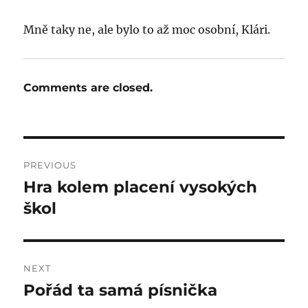
Mně taky ne, ale bylo to až moc osobní, Klári.
Comments are closed.
Post
PREVIOUS
navigation
Hra kolem placení vysokých
Previous
post:
škol
NEXT
Pořád ta samá písnička
Next