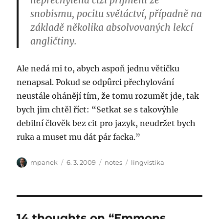
nepřechýlená cizí příjmení ze
snobismu, pocitu světáctví, případně na
základě několika absolvovaných lekcí
angličtiny.
Ale nedá mi to, abych aspoň jednu větičku
nenapsal. Pokud se odpůrci přechylování
neustále ohánějí tím, že tomu rozumět jde, tak
bych jim chtěl říct: “Setkat se s takovýhle
debilní člověk bez cit pro jazyk, neudržet bych
ruka a muset mu dát pár facka.”
Author
Posted
Categories
Tags
mpanek
6. 3. 2009
notes
lingvistika
on
14 thoughts on “Emmons,