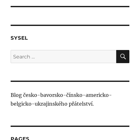
post:
SYSEL
SE
Search
for:
Blog česko-bavorsko-čínsko-americko-
belgicko-ukrajinského přátelství.
PAGES