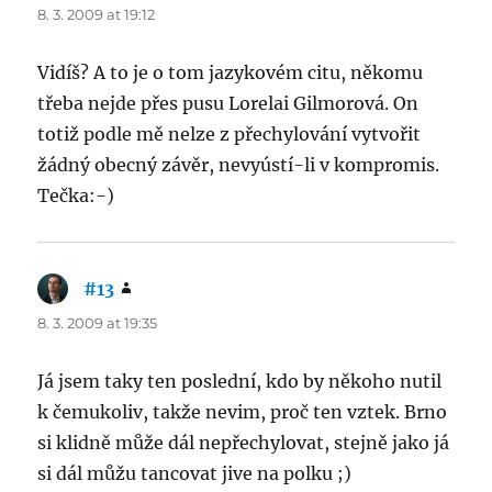
8. 3. 2009 at 19:12
Vidíš? A to je o tom jazykovém citu, někomu
třeba nejde přes pusu Lorelai Gilmorová. On
totiž podle mě nelze z přechylování vytvořit
žádný obecný závěr, nevyústí-li v kompromis.
Tečka:-)
#13
says:
8. 3. 2009 at 19:35
Já jsem taky ten poslední, kdo by někoho nutil
k čemukoliv, takže nevim, proč ten vztek. Brno
si klidně může dál nepřechylovat, stejně jako já
si dál můžu tancovat jive na polku ;)