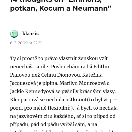
potkan, Kocum a Neumann”
klaaris
says:
6. 3. 2009 at 22:51
Ty si prostě to právo vlastnit ženskou vzít
nenecháš :smile: Poslouchám radši Edithu
Piafovou než Celinu Dionovou. Kateřina
Jacquesová je pipina. Marilyn Monroeová a
Jackie Kennedyová se pyšnily krásnými vlasy.
Kleopatrová se nechala uštknout(to byl vtip –
pozn. pro méně flexibilní:). Já bych to nechala
na jazykovém citu každého, ať si to případ od
případu, pád od pádu vyřeší sám, a na