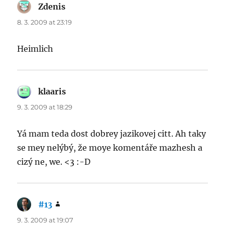
Zdenis
says:
8. 3. 2009 at 23:19
Heimlich
klaaris
says:
9. 3. 2009 at 18:29
Yá mam teda dost dobrey jazikovej citt. Ah taky
se mey nelýbý, že moye komentáře mazhesh a
cizý ne, we. <3 :-D
#13
says:
9. 3. 2009 at 19:07