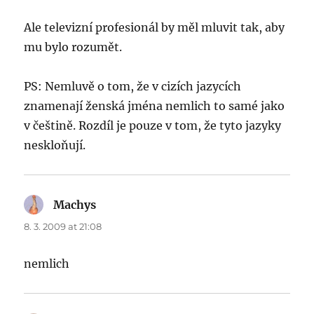
Ale televizní profesionál by měl mluvit tak, aby
mu bylo rozumět.
PS: Nemluvě o tom, že v cizích jazycích
znamenají ženská jména nemlich to samé jako
v češtině. Rozdíl je pouze v tom, že tyto jazyky
neskloňují.
Machys
says:
8. 3. 2009 at 21:08
nemlich