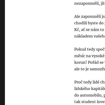
nezapomněli, jít
Ale zapomněli js
chodili byste do
Kč, ať se nám to
nákladem vašeho
Pokud tedy spoč
měsíc na vysoké š
korun! Pořád se
ale to je samozř
Proč tedy lidé c
lidského kapitál
do automobilu, p
tak student inve