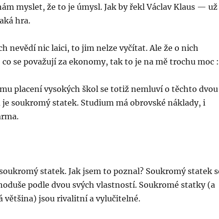
ínám myslet, že to je úmysl. Jak by řekl Václav Klaus — už
jaká hra.
h nevědí nic laici, to jim nelze vyčítat. Ale že o nich
, co se považují za ekonomy, tak to je na mě trochu moc :
ému placení vysokých škol se totiž nemluví o těchto dvou
 je soukromý statek. Studium má obrovské náklady, i
arma.
 soukromý statek. Jak jsem to poznal? Soukromý statek s
noduše podle dvou svých vlastností. Soukromé statky (a
 většina) jsou rivalitní a vylučitelné.