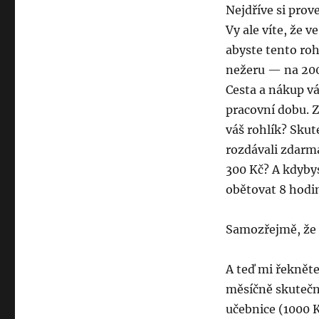
Nejdříve si prov
Vy ale víte, že 
abyste tento roh
nežeru — na 200 
Cesta a nákup vá
pracovní dobu. Z
váš rohlík? Skut
rozdávali zdarma
300 Kč? A kdybys
obětovat 8 hodin
Samozřejmě, že k
A teď mi řekněte
měsíčně skutečn
učebnice (1000 K