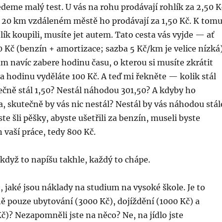
edeme malý test. U vás na rohu prodávají rohlík za 2,50 K
ve 20 km vzdáleném městě ho prodávají za 1,50 Kč. K tomu
lík koupili, musíte jet autem. Tato cesta vás vyjde — ať
Kč (benzín + amortizace; sazba 5 Kč/km je velice nízká)
m navíc zabere hodinu času, o kterou si musíte zkrátit
a hodinu vyděláte 100 Kč. A teď mi řekněte — kolik stál
ečně stál 1,50? Nestál náhodou 301,50? A kdyby ho
, skutečně by vás nic nestál? Nestál by vás náhodou stál
te šli pěšky, abyste ušetřili za benzín, museli byste
 vaší práce, tedy 800 Kč.
dyž to napíšu takhle, každý to chápe.
, jaké jsou náklady na studium na vysoké škole. Je to
ě pouze ubytování (3000 Kč), dojíždění (1000 Kč) a
č)? Nezapomněli jste na něco? Ne, na jídlo jste