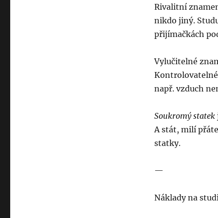
Rivalitní zname
nikdo jiný. Stud
přijímačkách po
Vylučitelné zna
Kontrolovatelné 
např. vzduch nem
Soukromý statek
A stát, milí přát
statky.
—
Náklady na stud