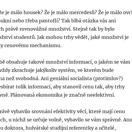
 že je málo housek? Že je málo mercedesů? Že je málo ovcí
sukní nebo třeba pantoflí? Tak blbá otázka vás ani
ch právě rovnovážné množství. Stejně tak by bylo
ství studentů. Jak mohou trhy vědět, jaké množství je
ky cenovému mechanismu.
obě obsahuje takové množství informací, o jakém se vám
 vždy zkrachuje jakýkoliv systém, ve kterém bude
ena než svobodná. Ani geniální socialista (protimluv?)
bírat tolik informací, aby stanovil cenu tak, aby trhy
ivně. Plánovaná ekonomika je značně neefektivní.
ávě vybavilo srovnání efektivity věcí, které mají cenu
ch, u nichž se určuje volně, vybavilo se vám správně. Ano
 u doktora, hulvátské studijní referentky a učitelé,