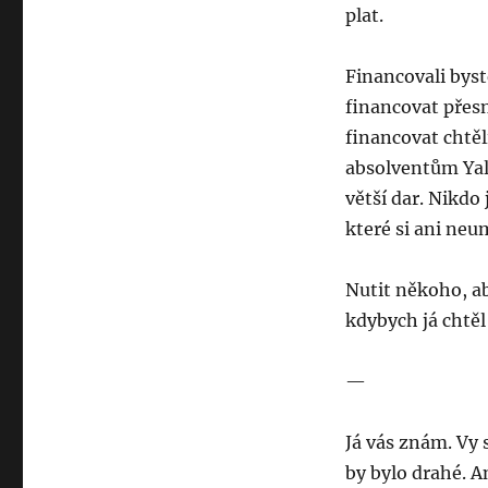
plat.
Financovali byst
financovat přesn
financovat chtě
absolventům Yal
větší dar. Nikdo 
které si ani neu
Nutit někoho, ab
kdybych já chtěl
—
Já vás znám. Vy 
by bylo drahé. A