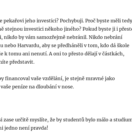
e pekařovi jeho investici? Pochybuji. Proč byste měli ted
ě stejnou investici někoho jiného? Pokud byste ji i přest
li, nikdo by vám samozřejmě nebránil. Nikdo nebrání
u nebo Harvardu, aby se předháněli v tom, kdo dá škole
je k tomu ani nenutí. A oni to přesto dělají v částkách,
míte představit.
y financoval vaše vzdělání, je stejně mravné jako
 vaše peníze na dloubání v nose.
si zase určitě myslíte, že by studentů bylo málo a studiu
ni jedno není pravda!