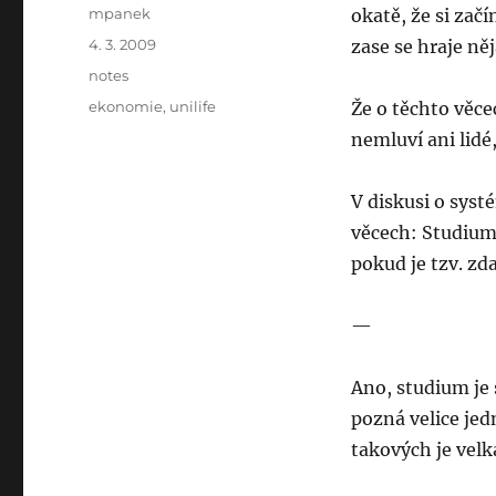
Author
mpanek
okatě, že si zač
Posted
4. 3. 2009
zase se hraje ně
on
Categories
notes
Tags
ekonomie
,
unilife
Že o těchto věcec
nemluví ani lidé
V diskusi o syst
věcech: Studium
pokud je tzv. zd
—
Ano, studium je
pozná velice jed
takových je velká