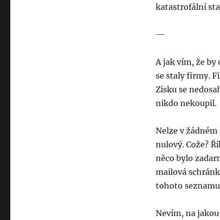
katastrofální stav
—
A jak vím, že by
se staly firmy. 
Zisku se nedosa
nikdo nekoupil.
Nelze v žádném p
nulový. Cože? Řík
něco bylo zadarm
mailová schránk
tohoto seznamu t
Nevím, na jakou v