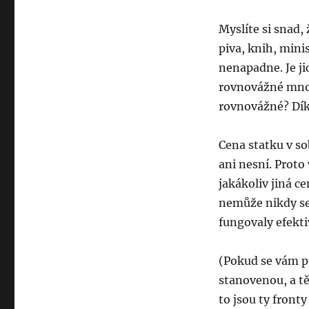
Myslíte si snad,
piva, knih, mini
nenapadne. Je ji
rovnovážné množ
rovnovážné? Dí
Cena statku v s
ani nesní. Proto
jakákoliv jiná c
nemůže nikdy ses
fungovaly efekt
(Pokud se vám pr
stanovenou, a tě
to jsou ty fronty