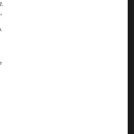
č.
,
.
e