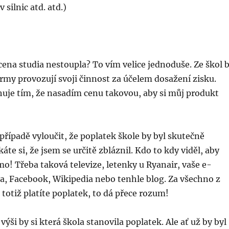
 silnic atd. atd.)
 cena studia nestoupla? To vím velice jednoduše. Ze škol 
Firmy provozují svoji činnost za účelem dosažení zisku.
huje tím, že nasadím cenu takovou, aby si můj produkt
řípadě vyloučit, že poplatek škole by byl skutečně
áte si, že jsem se určitě zbláznil. Kdo to kdy viděl, aby
o! Třeba taková televize, letenky u Ryanair, vaše e-
a, Facebook, Wikipedia nebo tenhle blog. Za všechno z
otiž platíte poplatek, to dá přece rozum!
ýši by si která škola stanovila poplatek. Ale ať už by byl