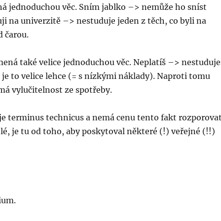
ná jednoduchou věc. Sním jablko –> nemůže ho sníst
uji na univerzitě –> nestuduje jeden z těch, co byli na
d čarou.
mená také velice jednoduchou věc. Neplatíš –> nestuduje
je to velice lehce (= s nízkými náklady). Naproti tomu
á vylučitelnost ze spotřeby.
je terminus technicus a nemá cenu tento fakt rozporovat
elé, je tu od toho, aby poskytoval některé (!) veřejné (!!)
ium.