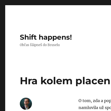
Shift happens!
Občas šlápneš do Bruselu
Hra kolem placen
O tom, zda a pop
namluvila už spo