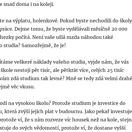
e snad doma i na koleji.
te na výplatu, holenkové. Pokud byste nechodili do školy
 práce. Dejme tomu, že byste vydělávali měsíčně 20 000
 hezky počítá. Není vaše ušlá mzda náhodou také
 studia? Samozřejmě, že je!
ítáme veškeré náklady vašeho studia, vyjde nám, že vás
kole nestojí pět tisíc, ale pětkrát více, celých 25 tisíc
 vám zdá studium tak levné? Mně se tedy zdá velmi drahé
ejmě věc vkusu.
hodí na vysokou školu? Protože studium je investice do
u, která zvýší jejich plat v budoucnu. Jako pekař investuje
rotože ví, že s ním rozveze víc housek než na kole, stejn
stuje do svých vědomostí, protože ví, že dostane vyšší