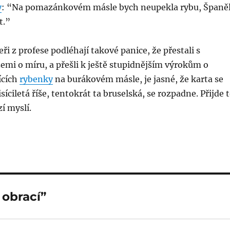
y
: “Na pomazánkovém másle bych neupekla rybu, Španě
t.”
ři z profese podléhají takové panice, že přestali s
mi o míru, a přešli k ještě stupidnějším výrokům o
ících
rybenky
na burákovém másle, je jasné, že karta se
tisíciletá říše, tentokrát ta bruselská, se rozpadne. Přijde 
í myslí.
 obrací”