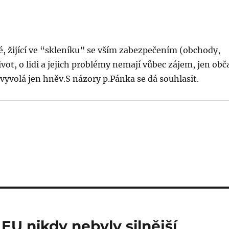
, žijící ve “skleníku” se vším zabezpečením (obchody,
vot, o lidi a jejich problémy nemají vůbec zájem, jen obč
vyvolá jen hněv.S názory p.Pánka se dá souhlasit.
EU nikdy nebyly silnější