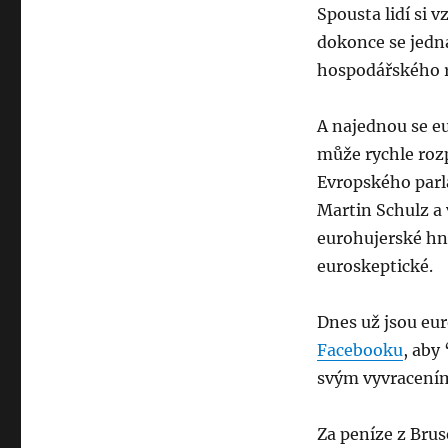
Spousta lidí si 
dokonce se jedn
hospodářského r
A najednou se eu
může rychle rozp
Evropského par
Martin Schulz a 
eurohujerské hnu
euroskeptické.
Dnes už jsou eur
Facebooku
, aby
svým vyvracením
Za peníze z Brus