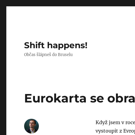
Shift happens!
Občas šlápneš do Bruselu
Eurokarta se obra
Když jsem v roc
vystoupit z Evro