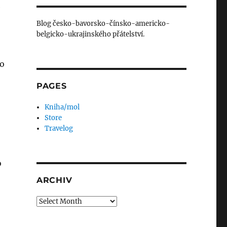
e
Blog česko-bavorsko-čínsko-americko-
belgicko-ukrajinského přátelství.
to
PAGES
Kniha/mol
Store
Travelog
o
ARCHIV
Archiv