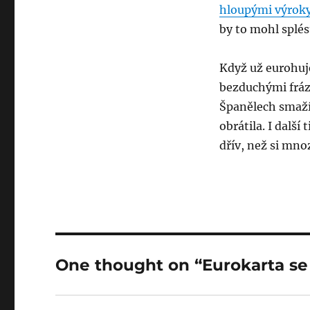
hloupými výrok
by to mohl splés
Když už eurohuje
bezduchými fráze
Španělech smaž
obrátila. I další 
dřív, než si mnoz
One thought on “Eurokarta se