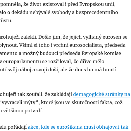
vzpomněla, že život existoval i před Evropskou unií,
alo o dekádu nebývalé svobody a bezprecedentního
ůstu.
rohujeři zalekli. Došlo jim, že jejich vylhaný eurosen se
lynout. Všiml si toho i vrchní eurosocialista, předseda
lamentu a možný budoucí předseda Evropské komise
v europarlamentu se rozčiloval, že dříve mělo
tí svůj náboj a svoji duši, ale že dnes ho má hnutí
ohujeři tak zoufalí, že zakládají
demagogické stránky na
 “vyvraceli mýty”, které jsou ve skutečnosti fakta, což
 většinou potvrdí.
elu pořádají
akce, kde se eurošikana musí obhajovat tak