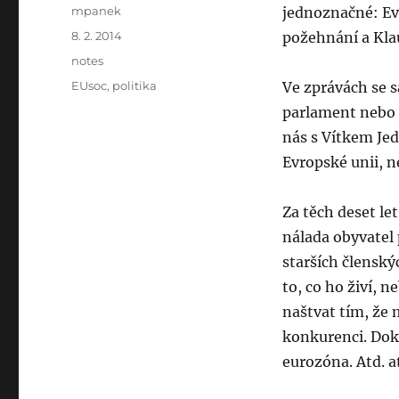
Author
mpanek
jednoznačné: Evr
Posted
8. 2. 2014
požehnání a Kla
on
Categories
notes
Tags
EUsoc
,
politika
Ve zprávách se 
parlament nebo E
nás s Vítkem Jed
Evropské unii, ne
Za těch deset le
nálada obyvatel 
starších členský
to, co ho živí, 
naštvat tím, že 
konkurenci. Doká
eurozóna. Atd. a