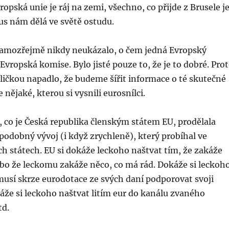
opská unie je ráj na zemi, všechno, co přijde z Brusele j
us nám dělá ve světě ostudu.
samozřejmě nikdy neukázalo, o čem jedná Evropský
vropská komise. Bylo jisté pouze to, že je to dobré. Pro
ličkou napadlo, že budeme šířit informace o té skutečné
 nějaké, kterou si vysnili eurosnílci.
t, co je Česká republika členským státem EU, prodělala
podobný vývoj (i když zrychleně), který probíhal ve
ch státech. EU si dokáže leckoho naštvat tím, že zakáže
nebo že leckomu zakáže něco, co má rád. Dokáže si leckoh
musí skrze eurodotace ze svých daní podporovat svoji
že si leckoho naštvat litím eur do kanálu zvaného
td.