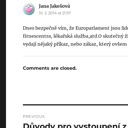
Jana Jakešová
says:
10. 2. 2014 at 21:57
Dnes bezpečně vím, že Europarlament jsou lidé
fitnescentra, lékařská služba,atd.O skutečný ži
vydají nějaký příkaz, nebo zákaz, který ovšem 
Comments are closed.
Post
PREVIOUS
navigation
Důvody pro vystoupení z 
Previous