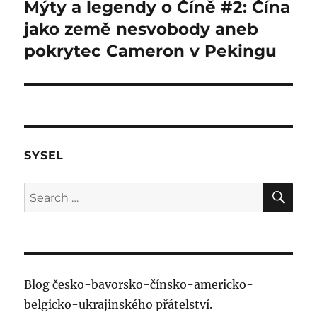
Mýty a legendy o Číně #2: Čína
Next
post:
jako země nesvobody aneb
pokrytec Cameron v Pekingu
SYSEL
SE
Search
for:
Blog česko-bavorsko-čínsko-americko-
belgicko-ukrajinského přátelství.