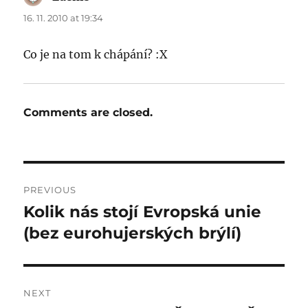
16. 11. 2010 at 19:34
Co je na tom k chápání? :X
Comments are closed.
Post
PREVIOUS
navigation
Kolik nás stojí Evropská unie
Previous
post:
(bez eurohujerských brýlí)
NEXT