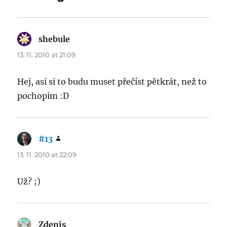
shebule
says:
13. 11. 2010 at 21:09
Hej, asi si to budu muset přečíst pětkrát, než to
pochopim :D
#13
says:
13. 11. 2010 at 22:09
Už? ;)
Zdenis
says: