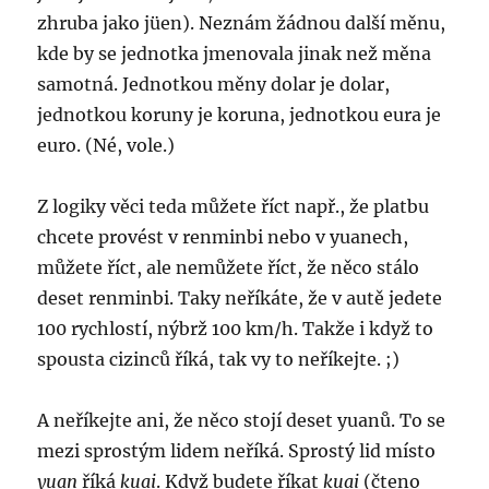
zhruba jako jüen). Neznám žádnou další měnu,
kde by se jednotka jmenovala jinak než měna
samotná. Jednotkou měny dolar je dolar,
jednotkou koruny je koruna, jednotkou eura je
euro. (Né, vole.)
Z logiky věci teda můžete říct např., že platbu
chcete provést v renminbi nebo v yuanech,
můžete říct, ale nemůžete říct, že něco stálo
deset renminbi. Taky neříkáte, že v autě jedete
100 rychlostí, nýbrž 100 km/h. Takže i když to
spousta cizinců říká, tak vy to neříkejte. ;)
A neříkejte ani, že něco stojí deset yuanů. To se
mezi sprostým lidem neříká. Sprostý lid místo
yuan
říká
kuai
. Když budete říkat
kuai
(čteno