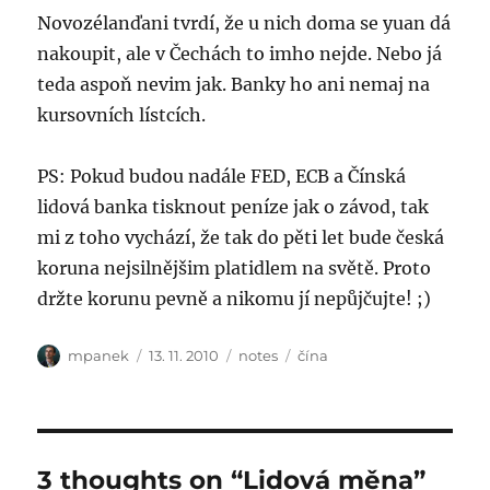
Novozélanďani tvrdí, že u nich doma se yuan dá
nakoupit, ale v Čechách to imho nejde. Nebo já
teda aspoň nevim jak. Banky ho ani nemaj na
kursovních lístcích.
PS: Pokud budou nadále FED, ECB a Čínská
lidová banka tisknout peníze jak o závod, tak
mi z toho vychází, že tak do pěti let bude česká
koruna nejsilnějšim platidlem na světě. Proto
držte korunu pevně a nikomu jí nepůjčujte! ;)
Author
Posted
Categories
Tags
mpanek
13. 11. 2010
notes
čína
on
3 thoughts on “Lidová měna”