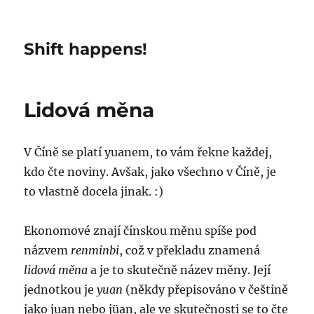
Shift happens!
Lidová měna
V Číně se platí yuanem, to vám řekne každej,
kdo čte noviny. Avšak, jako všechno v Číně, je
to vlastně docela jinak. :)
Ekonomové znají čínskou měnu spíše pod
názvem
renminbi
, což v překladu znamená
lidová měna
a je to skutečně název měny. Její
jednotkou je
yuan
(někdy přepisováno v češtině
jako juan nebo jüan, ale ve skutečnosti se to čte