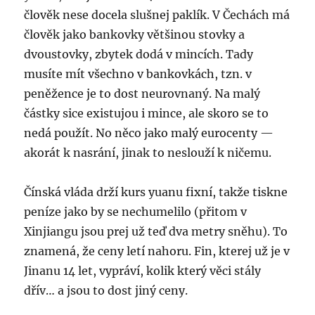
člověk nese docela slušnej paklík. V Čechách má
člověk jako bankovky většinou stovky a
dvoustovky, zbytek dodá v mincích. Tady
musíte mít všechno v bankovkách, tzn. v
peněžence je to dost neurovnaný. Na malý
částky sice existujou i mince, ale skoro se to
nedá použít. No něco jako malý eurocenty —
akorát k nasrání, jinak to neslouží k ničemu.
Čínská vláda drží kurs yuanu fixní, takže tiskne
peníze jako by se nechumelilo (přitom v
Xinjiangu jsou prej už teď dva metry sněhu). To
znamená, že ceny letí nahoru. Fin, kterej už je v
Jinanu 14 let, vypráví, kolik který věci stály
dřív… a jsou to dost jiný ceny.