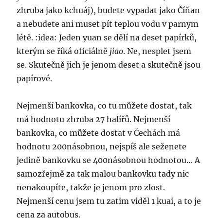
zhruba jako kchuáj), budete vypadat jako Číňan
a nebudete ani muset pít teplou vodu v parnym
létě. :idea: Jeden yuan se dělí na deset papírků,
kterým se říká oficiálně
jiao
. Ne, nesplet jsem
se. Skutečně jich je jenom deset a skutečně jsou
papírové.
Nejmenší bankovka, co tu můžete dostat, tak
má hodnotu zhruba 27 halířů. Nejmenší
bankovka, co můžete dostat v Čechách má
hodnotu 200násobnou, nejspíš ale seženete
jedině bankovku se 400násobnou hodnotou… A
samozřejmě za tak malou bankovku tady nic
nenakoupíte, takže je jenom pro zlost.
Nejmenší cenu jsem tu zatim viděl 1 kuai, a to je
cena za autobus.