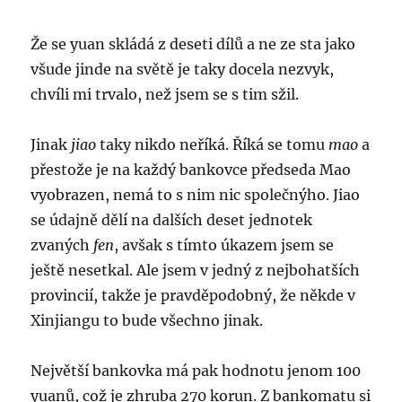
Že se yuan skládá z deseti dílů a ne ze sta jako
všude jinde na světě je taky docela nezvyk,
chvíli mi trvalo, než jsem se s tim sžil.
Jinak
jiao
taky nikdo neříká. Říká se tomu
mao
a
přestože je na každý bankovce předseda Mao
vyobrazen, nemá to s nim nic společnýho. Jiao
se údajně dělí na dalších deset jednotek
zvaných
fen
, avšak s tímto úkazem jsem se
ještě nesetkal. Ale jsem v jedný z nejbohatších
provincií, takže je pravděpodobný, že někde v
Xinjiangu to bude všechno jinak.
Největší bankovka má pak hodnotu jenom 100
yuanů, což je zhruba 270 korun. Z bankomatu si