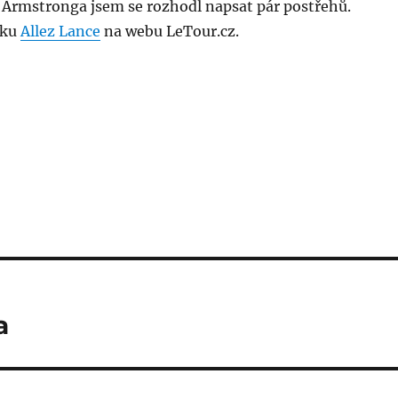
 Armstronga jsem se rozhodl napsat pár postřehů.
nku
Allez Lance
na webu LeTour.cz.
a