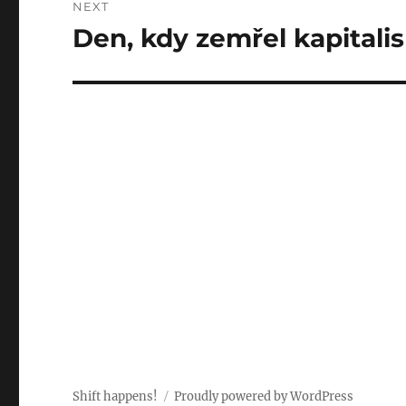
NEXT
Den, kdy zemřel kapitali
Next
post:
Shift happens!
Proudly powered by WordPress