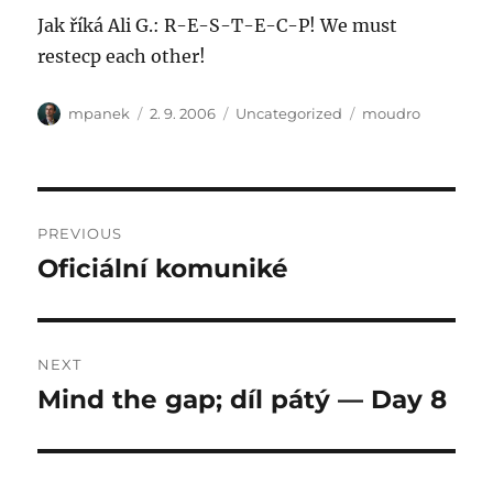
Jak říká Ali G.: R-E-S-T-E-C-P! We must
restecp each other!
Author
Posted
Categories
Tags
mpanek
2. 9. 2006
Uncategorized
moudro
on
Post
PREVIOUS
navigation
Oficiální komuniké
Previous
post:
NEXT
Mind the gap; díl pátý — Day 8
Next
post: