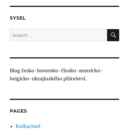
SYSEL
SE
Search
for:
Blog česko-bavorsko-čínsko-americko-
belgicko-ukrajinského přátelství.
PAGES
Kniha/mol