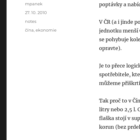
Author
mpanek
poptávky a nabíd
Posted
27. 10. 2010
on
Categories
notes
V ČR (a i jinde 
Tags
čína
,
ekonomie
jednotku menší 
se pohybuje kol
opravte).
Je to přece logi
spotřebitele, kt
můžeme přiškrti
Tak proč to v Čí
litry nebo 2,5 l
flaška stojí v s
korun (bez prdel