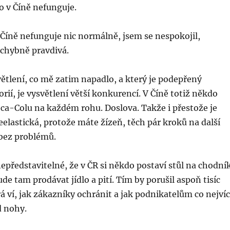
to v Číně nefunguje.
 Číně nefunguje nic normálně, jsem se nespokojil,
ochybně pravdivá.
větlení, co mě zatim napadlo, a který je podepřený
ií, je vysvětlení větší konkurencí. V Číně totiž někdo
oca-Colu na každém rohu. Doslova. Takže i přestože je
elastická, protože máte žízeň, těch pár kroků na další
 bez problémů.
představitelné, že v ČR si někdo postaví stůl na chodní
de tam prodávat jídlo a pití. Tím by porušil aspoň tisíc
á ví, jak zákazníky ochránit a jak podnikatelům co nejvíc
d nohy.