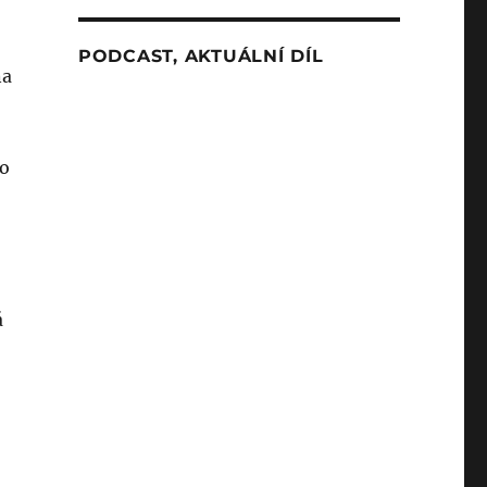
PODCAST, AKTUÁLNÍ DÍL
na
co
á