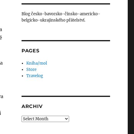
Blog česko-bavorsko-čínsko-americko-
belgicko-ukrajinského přátelství.
a
ě
PAGES
ka
Kniha/mol
Store
Travelog
va
ARCHIV
i
Archiv