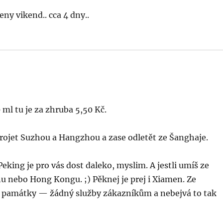
eny vikend.. cca 4 dny..
 ml tu je za zhruba 5,50 Kč.
projet Suzhou a Hangzhou a zase odletět ze Šanghaje.
Peking je pro vás dost daleko, myslim. A jestli umíš ze
u nebo Hong Kongu. ;) Pěknej je prej i Xiamen. Ze
ký památky — žádný služby zákazníkům a nebejvá to tak