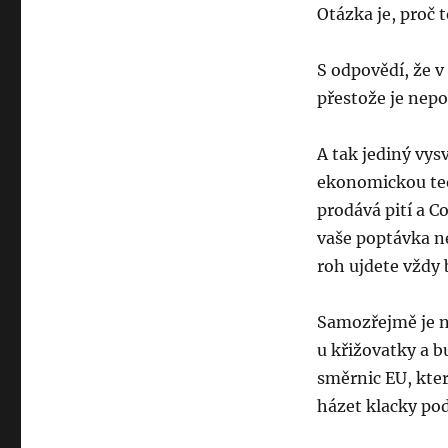
Otázka je, proč 
S odpovědí, že v
přestože je nep
A tak jediný vys
ekonomickou teor
prodává pití a C
vaše poptávka ne
roh ujdete vždy
Samozřejmě je ne
u křižovatky a bu
směrnic EU, kter
házet klacky po