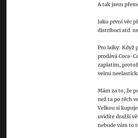
A tak jsem přeme
Jako první věc p
distribuci atd. n
Pro laiky: Když 
prodává Coca-Col
zaplatim, protož
velmi neelastick
Mám za to, že p
než ta po těch v
Velkou si kupuje
uvidíte dražší vě
nebude vám to to