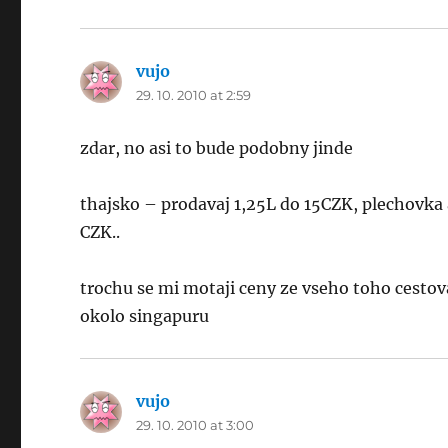
vujo
says:
29. 10. 2010 at 2:59
zdar, no asi to bude podobny jinde
thajsko – prodavaj 1,25L do 15CZK, plechovka a
CZK..
trochu se mi motaji ceny ze vseho toho cestova
okolo singapuru
vujo
says:
29. 10. 2010 at 3:00