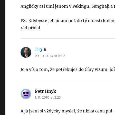
Anglicky asi umí jenom v Pekingu, Šanghaji a
PS: Kdybyste jeli jinam než do tý oblasti kol
rád přidal.
#13
says:
29. 10. 2010 at 16:13
Jo a víš o tom, že potřebuješ do Číny vízum, jo
Petr Hnyk
says:
1. 11. 2010 at 3:23
A já jsem si vždycky myslel, že nízká cena půl