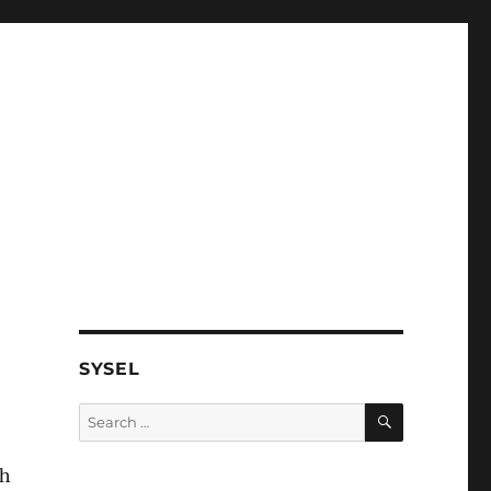
SYSEL
SEARCH
Search
for:
ah