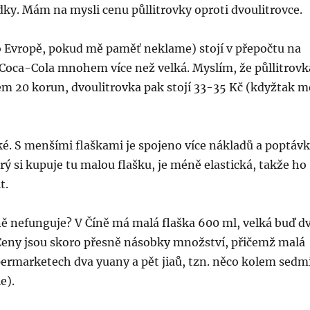
ky. Mám na mysli cenu půllitrovky oproti dvoulitrovce.
po Evropě, pokud mě paměť neklame) stojí v přepočtu na
Coca-Cola mnohem více než velká. Myslím, že půllitrovk
em 20 korun, dvoulitrovka pak stojí 33-35 Kč (kdyžtak m
cké. S menšími flaškami je spojeno více nákladů a poptáv
erý si kupuje tu malou flašku, je méně elastická, takže ho
t.
ně nefunguje? V Číně má malá flaška 600 ml, velká buď d
. Ceny jsou skoro přesně násobky množství, přičemž malá
upermarketech dva yuany a pět jiaů, tzn. něco kolem sedm
e).