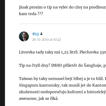
jinak prosim o tip na vylet do ciny na prodlouz
kam teda ???
#13
says:
29. 10. 2010 at 10:22
Litrovka tady taky má 1,25 litrů. Plechovka 330
Tip na čtyři dny? IMHO přiletět do Šanghaje, 
Taiwan by taky nemusel bejt blbej a je to blíž. 
Singapuru kantonsky, tak musíš jet do Kanton
zkušenosti nedoporučuju kulturní a historic
awesome, jak se říká.