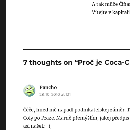
A tak může Číňa
Vítejte v kapital
7 thoughts on “Proč je Coca-C
Pancho
says:
28. 10. 2010 at 1:11
Čéče, hned mě napadl podnikatelskej záměr. T
Coly po Praze. Marně přemýšlím, jakej předpis 
asi našel.:-(