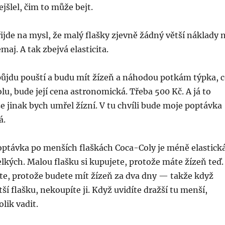
jšlel, čim to může bejt.
řijde na mysl, že malý flašky zjevně žádný větší náklady 
emaj. A tak zbejvá elasticita.
půjdu pouští a budu mít žízeň a náhodou potkám týpka, 
u, bude její cena astronomická. Třeba 500 Kč. A já to
e jinak bych umřel žízní. V tu chvíli bude moje poptávka
á.
optávka po menších flaškách Coca-Coly je méně elastick
elkých. Malou flašku si kupujete, protože máte žízeň teď.
te, protože budete mít žízeň za dva dny — takže když
tší flašku, nekoupíte ji. Když uvidíte dražší tu menší,
lik vadit.