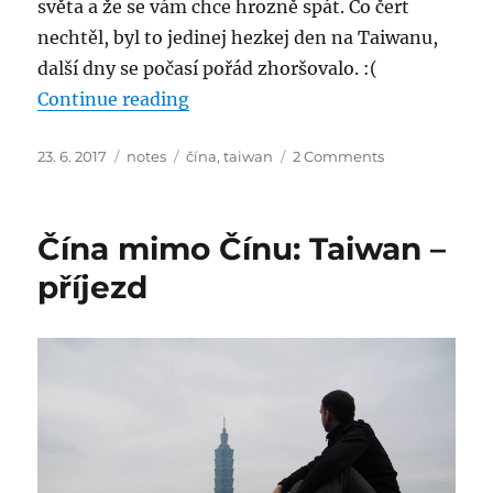
světa a že se vám chce hrozně spát. Co čert
nechtěl, byl to jedinej hezkej den na Taiwanu,
další dny se počasí pořád zhoršovalo. :(
“Čína mimo Čínu: Taiwan I.”
Continue reading
Posted
Categories
Tags
on
23. 6. 2017
notes
čína
,
taiwan
2 Comments
on
Čína
mimo
Čínu:
Čína mimo Čínu: Taiwan –
Taiwan
I.
příjezd