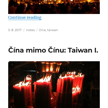
“Čína mimo Čínu: Taiwan II. – sv
Continue reading
Posted
Categories
Tags
5. 8. 2017
notes
čína
,
taiwan
on
Čína mimo Čínu: Taiwan I.