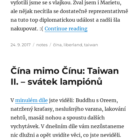
vyfotili jsme se s vlajkou. Zval jsem i Marietu,
ale nějak necítila se dostatečně reprezentativně
na tuto top diplomatickou událost a radši šla
“Čína mimo Čínu: Tai
nakupovat. :(
Continue reading
Posted
Categories
Tags
24. 9. 2017
notes
čína
,
liberland
,
taiwan
on
Čína mimo Čínu: Taiwan
II. – svátek lampiónů
V
minulém díle
jste viděli: Buddhu s Oreem,
natržený kraťasy, neslušnýho varana, lakování
nehtů, masáž nohou a spoustu dalších
vychytávek. V dnešním díle vám nezůstaneme
nic dlužni a opět uvidíte věci, co jste neviděli.