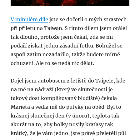
V minulém díle
jste se dočetli o mých strastech
při příletu na Taiwan. S tímto dílem jsem otálel
tak dlouho, protože jsem čekal, zda se mi
podaří získat jednu zásadní fotku. Bohužel se
aspoň zatím nezadařilo, takže budete mírně
ochuzeni. Ale to se nedá nic dělat.
Dojel jsem autobusem z letiště do Taipeie, kde
na mě na nádraží (který ve skutečnosti je
takový dost komplikovaný bludiště) čekala
Marieta a vedla mě do putyky na oběd. Byl to
krásnej slunečnej den (v únoru), teplota tak
akorát na to, aby holky nosily kraťasy tak
krátký, že je vám jedno, jste právě přeletěli půl