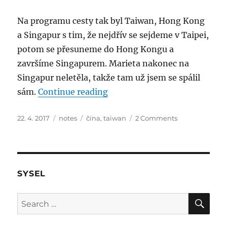
Na programu cesty tak byl Taiwan, Hong Kong
a Singapur s tim, že nejdřív se sejdeme v Taipei,
potom se přesuneme do Hong Kongu a
završíme Singapurem. Marieta nakonec na
Singapur neletěla, takže tam už jsem se spálil
“Čína mimo Čínu: Taiwan – p
sám.
Continue reading
Posted
Categories
Tags
on
22. 4. 2017
notes
čína
,
taiwan
2 Comments
on
Čína
mimo
Čínu:
Taiwan
–
SYSEL
příjezd
SE
Search
for: