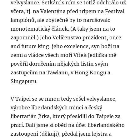
velvyslance. Setkání s ním se totiž odehrálo už
včera, tj. na Valentýna před tripem na Festival
lampiónů, ale zbytečně by to narušovalo
monotematický článek. (A taky jsem na to
zapomněl.) Jeho Veličenstvo prezident, once
and future king, jeho excelence, syn boží na
zemi a vládce všech moří Vítek Jedlička mě
pověřil doručením nějakých listin svým
zastupcům na Tawianu, v Hong Kongu a
Singapuru.
V Taipei se se mnou tedy sešel velvyslanec,
výrobce liberlandských mincí a český
libertarián Jirka, který přesídlil do Taipeie za
prací. Dali jsme si oběd na účet liberlandského
zastoupení (děkuji), předal jsem lejstra a