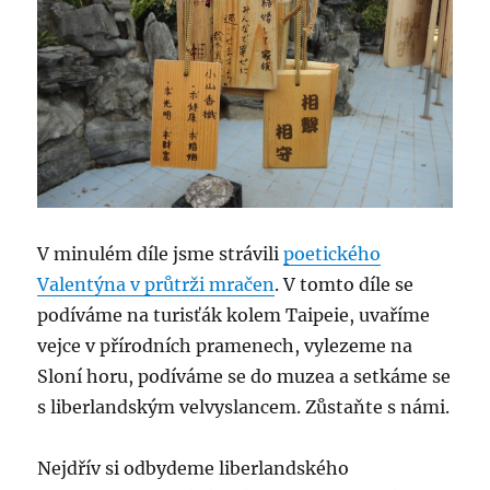
V minulém díle jsme strávili
poetického
Valentýna v průtrži mračen
. V tomto díle se
podíváme na turisťák kolem Taipeie, uvaříme
vejce v přírodních pramenech, vylezeme na
Sloní horu, podíváme se do muzea a setkáme se
s liberlandským velvyslancem. Zůstaňte s námi.
Nejdřív si odbydeme liberlandského