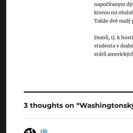
napočítanym dýš
kterou mi obsluh
Takže dvě malý 
Domů, tj. k host
studenta v drahé
států americkýc
3 thoughts on “Washingtonský
rjh
says: