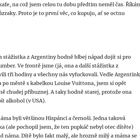
kafe, na což jsem celou tu dobu předtim neměl čas. Říká
zraky. Proto je to první věc, co kupuju, ať se octnu
a stážistka z Argentiny hodně blbej nápad dojít si pro
umber. Ve frontě jsme (já, ona a další stážistka z
li tři hodiny a všechny nás vyfuckovali. Vedle Argentin
la po městě s kabelkou Louise Vuittona, jsem si opět
ně chudej příbuznej. A taky hodně starej, protože ona
pít alkohol (v USA).
áma byli většinou Hispánci a černoši. Jedna taková
a (ale pochopil jsem, že ten pupkáč nebyl otec dítěte)
d náma. Dítě bylo fakt malý, ale hrozně milý a máma se