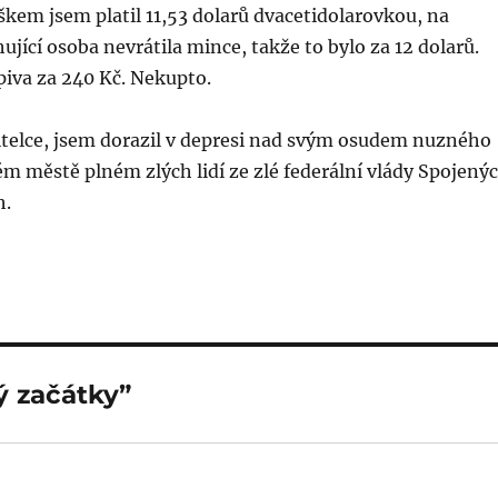
kem jsem platil 11,53 dolarů dvacetidolarovkou, na
ující osoba nevrátila mince, takže to bylo za 12 dolarů.
piva za 240 Kč. Nekupto.
itelce, jsem dorazil v depresi nad svým osudem nuzného
m městě plném zlých lidí ze zlé federální vlády Spojený
h.
 začátky”