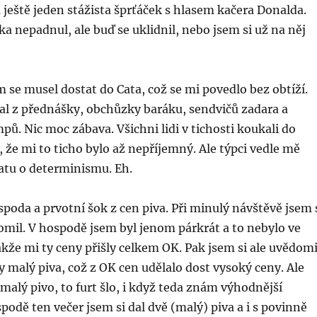
m ještě jeden stážista šprťáček s hlasem kačera Donalda.
a nepadnul, ale buď se uklidnil, nebo jsem si už na něj
m se musel dostat do Cata, což se mi povedlo bez obtíží.
al z přednášky, obchůzky baráku, sendvičů zadara a
ů. Nic moc zábava. Všichni lidi v tichosti koukali do
 že mi to ticho bylo až nepříjemný. Ale týpci vedle mě
atu o determinismu. Eh.
poda a prvotní šok z cen piva. Při minulý návštěvě jsem 
mil. V hospodě jsem byl jenom párkrát a to nebylo ve
že mi ty ceny přišly celkem OK. Pak jsem si ale uvědomi
ly malý piva, což z OK cen udělalo dost vysoký ceny. Ale
 malý pivo, to furt šlo, i když teda znám výhodnější
odě ten večer jsem si dal dvě (malý) piva a i s povinně