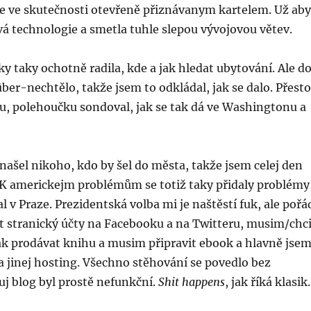
 je ve skutečnosti otevřeně přiznávanym kartelem. Už aby
vá technologie a smetla tuhle slepou vývojovou větev.
ky taky ochotně radila, kde a jak hledat ubytování. Ale d
über-nechtělo, takže jsem to odkládal, jak se dalo. Přesto
, polehoučku sondoval, jak se tak dá ve Washingtonu a
našel nikoho, kdo by šel do města, takže jsem celej den
. K americkejm problémům se totiž taky přidaly problémy
l v Praze. Prezidentská volba mi je naštěstí fuk, ale pořá
 stranický účty na Facebooku a na Twitteru, musim/chc
ak prodávat knihu a musim připravit ebook a hlavně jse
 jinej hosting. Všechno stěhování se povedlo bez
j blog byl prostě nefunkční.
Shit happens
, jak říká klasik.