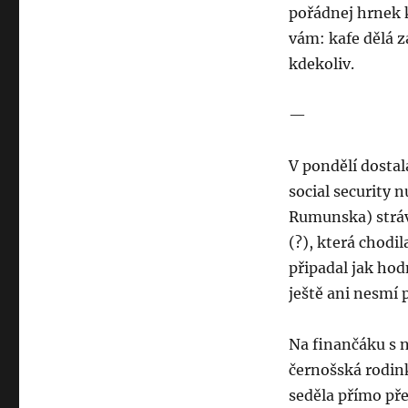
pořádnej hrnek 
vám: kafe dělá zá
kdekoliv.
—
V pondělí dostal
social security n
Rumunska) strávi
(?), která chodi
připadal jak hod
ještě ani nesmí 
Na finančáku s n
černošská rodink
seděla přímo pře