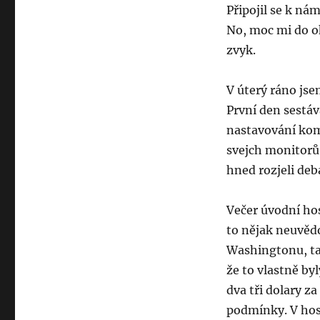
Připojil se k ná
No, moc mi do ok
zvyk.
V úterý ráno jse
První den sestáv
nastavování komp
svejch monitorů,
hned rozjeli deb
Večer úvodní hos
to nějak neuvědo
Washingtonu, tak
že to vlastně by
dva tři dolary za
podmínky. V hosp