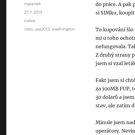
Author
mpanek
do práce. A pak p
Posted
27. 1. 2013
si SIMku, koupit 
on
Categories
notes
Tags
cato
,
usa2013
,
washington
To kupování šlo
mi u toho ochotn
nefungovala. Tak
Z druhý strany p
jsem si vzal letá
Fakt jsem si chtě
za 100MB FUP, to 
30 dolarů a jsem
stav, ale zatim d
Minule jsem nad
operátory. Nevim