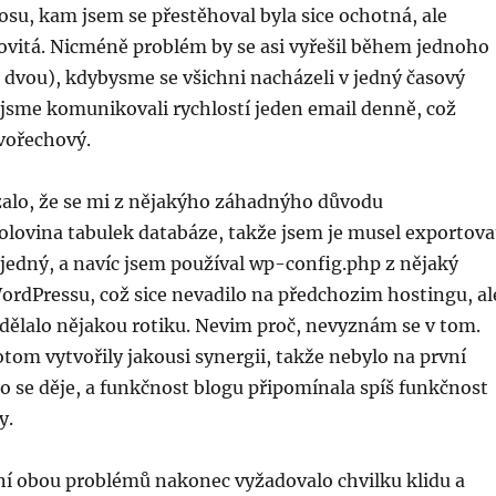
su, kam jsem se přestěhoval byla sice ochotná, ale
vitá. Nicméně problém by se asi vyřešil během jednoho
dvou), kdybysme se všichni nacházeli v jedný časový
 jsme komunikovali rychlostí jeden email denně, což
vořechový.
alo, že se mi z nějakýho záhadnýho důvodu
olovina tabulek databáze, takže jsem je musel exportova
jedný, a navíc jsem používal wp-config.php z nějaký
ordPressu, což sice nevadilo na předchozim hostingu, al
dělalo nějakou rotiku. Nevim proč, nevyznám se v tom.
om vytvořily jakousi synergii, takže nebylo na první
o se děje, a funkčnost blogu připomínala spíš funkčnost
y.
í obou problémů nakonec vyžadovalo chvilku klidu a