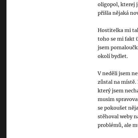
oligopol, kterej
přišla nějaká no
Hostitelka mi ta
toho se mi fakt 
jsem pomaloučku
okolí bydlet.
V neděli jsem ne
zůstal na místě
který jsem necha
musim spravovat
se pokoušet něj
stěhoval weby na
problémů, ale mu