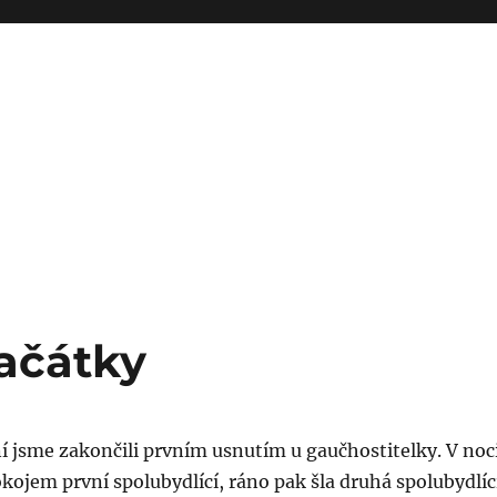
ačátky
í jsme zakončili prvním usnutím u gaučhostitelky. V noc
okojem první spolubydlící, ráno pak šla druhá spolubydlíc