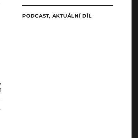
PODCAST, AKTUÁLNÍ DÍL
o
,
d
i
m