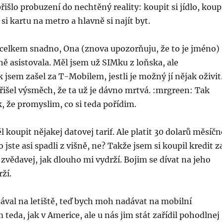
řišlo probuzení do nechtěný reality: koupit si jídlo, koup
si kartu na metro a hlavně si najít byt.
 celkem snadno, Ona (znova upozorňuju, že to je jméno)
ě asistovala. Měl jsem už SIMku z loňska, ale
 jsem zašel za T-Mobilem, jestli je možný jí nějak oživit
řišel výsměch, že ta už je dávno mrtvá. :mrgreen: Tak
k, že promyslim, co si teda pořídim.
l koupit nějakej datovej tarif. Ale platit 30 dolarů měsíčn
jste asi spadli z višně, ne? Takže jsem si koupil kredit z
 zvědavej, jak dlouho mi vydrží. Bojim se dívat na jeho
rží.
ával na letiště, teď bych moh nadávat na mobilní
 teda, jak v Americe, ale u nás jim stát zařídil pohodlnej