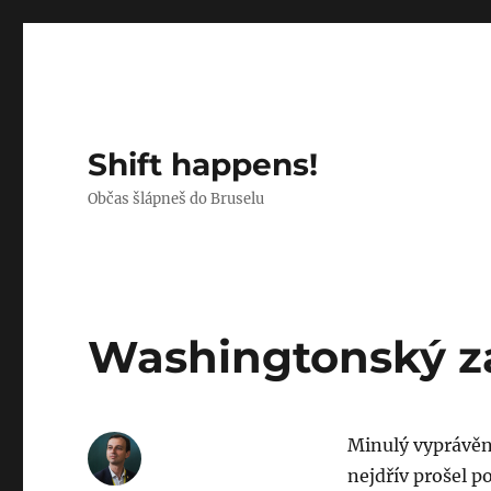
Shift happens!
Občas šlápneš do Bruselu
Washingtonský z
Minulý vyprávěn
nejdřív prošel p