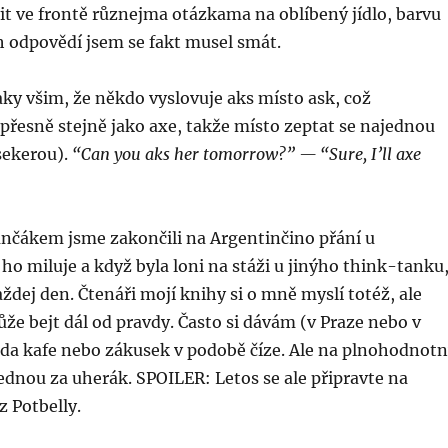
it ve frontě různejma otázkama na oblíbený jídlo, barvu
h odpovědí jsem se fakt musel smát.
aky všim, že někdo vyslovuje aks místo ask, což
přesně stejně jako axe, takže místo zeptat se najednou
sekerou).
“Can you aks her tomorrow?” — “Sure, I’ll axe
ančákem jsme zakončili na Argentinčino přání u
ho miluje a když byla loni na stáži u jinýho think-tanku
aždej den. Čtenáři mojí knihy si o mně myslí totéž, ale
e bejt dál od pravdy. Často si dávám (v Praze nebo v
da kafe nebo zákusek v podobě číze. Ale na plnohodnot
jednou za uherák. SPOILER: Letos se ale připravte na
z Potbelly.