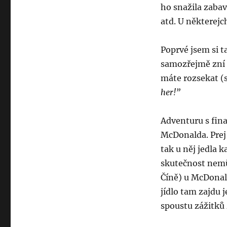
ho snažila zabav
atd. U některejc
Poprvé jsem si t
samozřejmě zní 
máte rozsekat (
her!”
Adventuru s fin
McDonalda. Prej 
tak u něj jedla k
skutečnost nemůž
Číně) u McDonal
jídlo tam zajdu 
spoustu zážitků 