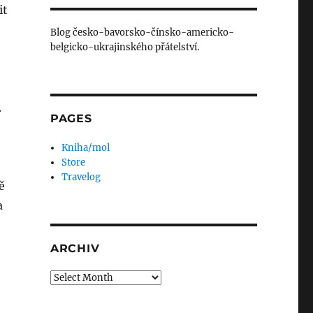
it
Blog česko-bavorsko-čínsko-americko-
belgicko-ukrajinského přátelství.
.
PAGES
Kniha/mol
Store
Travelog
ě
a
ARCHIV
Archiv