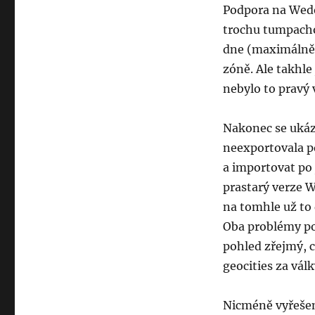
Podpora na Wedo
trochu tumpacho
dne (maximálně 
zóně. Ale takhle
nebylo to pravý 
Nakonec se ukáz
neexportovala p
a importovat po 
prastarý verze W
na tomhle už to 
Oba problémy pot
pohled zřejmý, c
geocities za válk
Nicméně vyřešen