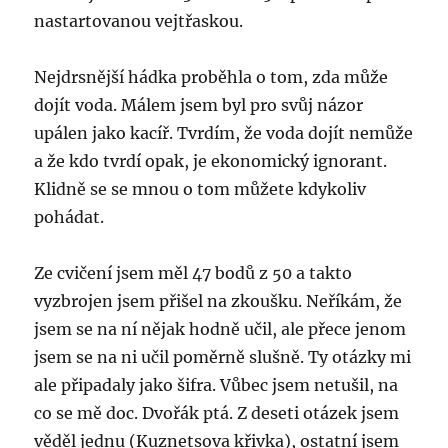
nastartovanou vejtřaskou.
Nejdrsnější hádka proběhla o tom, zda může
dojít voda. Málem jsem byl pro svůj názor
upálen jako kacíř. Tvrdím, že voda dojít nemůže
a že kdo tvrdí opak, je ekonomický ignorant.
Klidně se se mnou o tom můžete kdykoliv
pohádat.
Ze cvičení jsem měl 47 bodů z 50 a takto
vyzbrojen jsem přišel na zkoušku. Neříkám, že
jsem se na ní nějak hodně učil, ale přece jenom
jsem se na ni učil poměrně slušně. Ty otázky mi
ale připadaly jako šifra. Vůbec jsem netušil, na
co se mě doc. Dvořák ptá. Z deseti otázek jsem
věděl jednu (Kuznetsova křivka), ostatní jsem