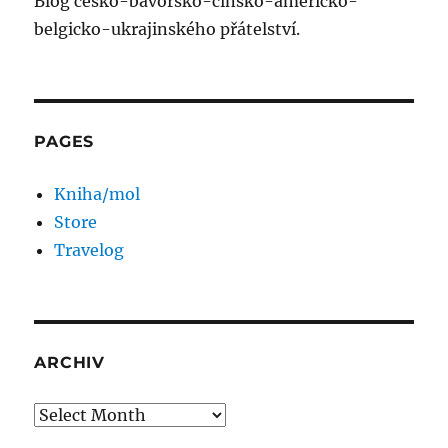
Blog česko-bavorsko-čínsko-americko-
belgicko-ukrajinského přátelství.
PAGES
Kniha/mol
Store
Travelog
ARCHIV
Archiv