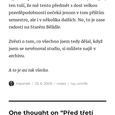
ten tuší, že mě tento předmět s dost velkou
pravděpodobností nečeká jenom v tom příštím
semestru, ale i v několika dalších. No, to je zase
radosti na Starém Bělidle.
Zvěsti o tom, co všechno jsem tedy dělal, když
jsem se nevěnoval studiu, si můžete najít v
archivu.
A to je asi tak všecko.
Author
Posted
Categories
Tags
mpanek
23. 6. 2009
notes
ivy
,
unilife
on
One thought on “Před třetí