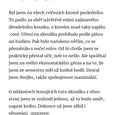
Byl jsem na všech cvičeních kromě posledního.
To padlo za oběť návštěvě velmi zajímavého
divadelního kousku, o kterém snad taky napíšu.
:cool: Učení na zkoušku probíhalo podle plánu
asi hodinu. Pak bylo narušeno něčím, co se
přeměnilo v
noční můru
. Od té chvíle jsem se
prakticky přestal učit, neb to nešlo. Ale spoléhal
jsem na svého ekonomického génia a na to, že
jsem ze semestru měl už hodně bodů. Dostal
jsem dvojku, takže spokojenost maximální.
O událostech lemujících tuto zkoušku z obou
stran jsem se rozhodl jednou, až to budu umět,
napsat knihu. Dokonce už jsem slíbil i
věnování. :mrgreen: