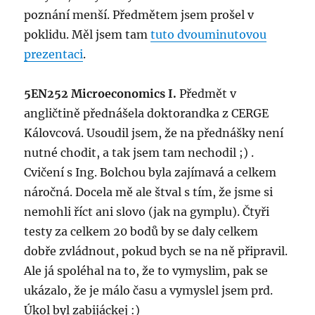
poznání menší. Předmětem jsem prošel v
poklidu. Měl jsem tam
tuto dvouminutovou
prezentaci
.
5EN252 Microeconomics I.
Předmět v
angličtině přednášela doktorandka z CERGE
Kálovcová. Usoudil jsem, že na přednášky není
nutné chodit, a tak jsem tam nechodil ;) .
Cvičení s Ing. Bolchou byla zajímavá a celkem
náročná. Docela mě ale štval s tím, že jsme si
nemohli říct ani slovo (jak na gymplu). Čtyři
testy za celkem 20 bodů by se daly celkem
dobře zvládnout, pokud bych se na ně připravil.
Ale já spoléhal na to, že to vymyslim, pak se
ukázalo, že je málo času a vymyslel jsem prd.
Úkol byl zabijáckej :)