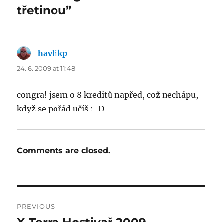
třetinou”
havlikp
says:
24. 6. 2009 at 11:48
congra! jsem o 8 kreditů napřed, což nechápu,
když se pořád učíš :-D
Comments are closed.
Post
PREVIOUS
navigation
Previous