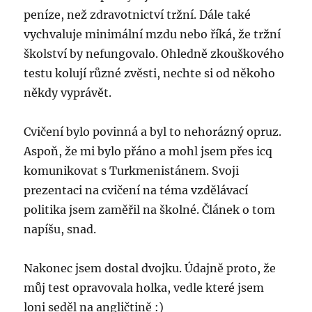
peníze, než zdravotnictví tržní. Dále také
vychvaluje minimální mzdu nebo říká, že tržní
školství by nefungovalo. Ohledně zkouškového
testu kolují různé zvěsti, nechte si od někoho
někdy vyprávět.
Cvičení bylo povinná a byl to nehorázný opruz.
Aspoň, že mi bylo přáno a mohl jsem přes icq
komunikovat s Turkmenistánem. Svoji
prezentaci na cvičení na téma vzdělávací
politika jsem zaměřil na školné. Článek o tom
napíšu, snad.
Nakonec jsem dostal dvojku. Údajně proto, že
můj test opravovala holka, vedle které jsem
loni seděl na angličtině :)