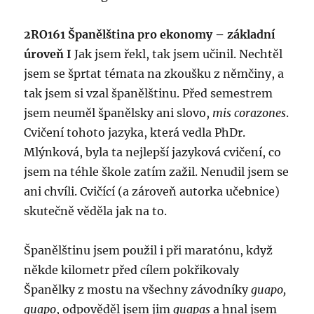
2RO161 Španělština pro ekonomy – základní
úroveň I
Jak jsem řekl, tak jsem učinil. Nechtěl
jsem se šprtat témata na zkoušku z němčiny, a
tak jsem si vzal španělštinu. Před semestrem
jsem neuměl španělsky ani slovo,
mis corazones
.
Cvičení tohoto jazyka, která vedla PhDr.
Mlýnková, byla ta nejlepší jazyková cvičení, co
jsem na téhle škole zatím zažil. Nenudil jsem se
ani chvíli. Cvičící (a zároveň autorka učebnice)
skutečně věděla jak na to.
Španělštinu jsem použil i při maratónu, když
někde kilometr před cílem pokřikovaly
Španělky z mostu na všechny závodníky
guapo,
guapo
, odpověděl jsem jim
guapas
a hnal jsem