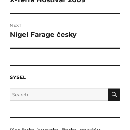
X-Terra Hostivař 2009
post:
NEXT
Nigel Farage česky
Next
post:
SYSEL
SE
Search
for: