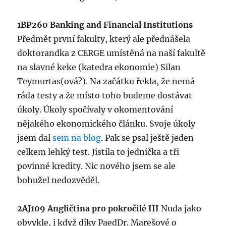
1BP260 Banking and Financial Institutions
Předmět první fakulty, který ale přednášela
doktorandka z CERGE umístěná na naší fakultě
na slavné keke (katedra ekonomie) Silan
Teymurtas(ová?). Na začátku řekla, že nemá
ráda testy a že místo toho budeme dostávat
úkoly. Úkoly spočívaly v okomentování
nějakého ekonomického článku. Svoje úkoly
jsem dal
sem na blog
. Pak se psal ještě jeden
celkem lehký test. Jistila to jednička a tři
povinné kredity. Nic nového jsem se ale
bohužel nedozvěděl.
2AJ109 Angličtina pro pokročilé III
Nuda jako
obvykle, i když díky PaedDr. Marešové o