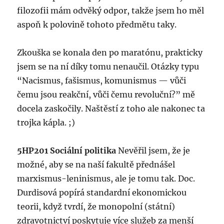
filozofii mám odvěký odpor, takže jsem ho měl
aspoň k polovině tohoto předmětu taky.
Zkouška se konala den po maratónu, prakticky
jsem se na ní díky tomu nenaučil. Otázky typu
“Nacismus, fašismus, komunismus — vůči
čemu jsou reakční, vůči čemu revoluční?” mě
docela zaskočily. Naštěstí z toho ale nakonec ta
trojka kápla. ;)
5HP201 Sociální politika
Nevěřil jsem, že je
možné, aby se na naší fakultě přednášel
marxismus-leninismus, ale je tomu tak. Doc.
Durdisová popírá standardní ekonomickou
teorii, když tvrdí, že monopolní (státní)
zdravotnictví poskytuje více služeb za menší