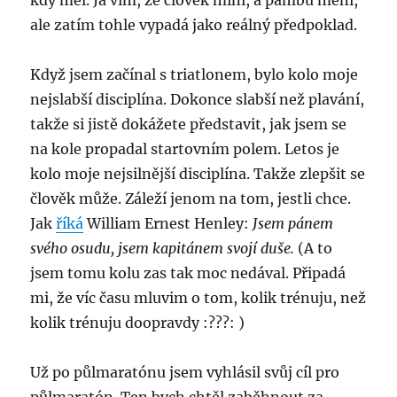
kdy měl. Já vím, že člověk míní, a pámbů mění,
ale zatím tohle vypadá jako reálný předpoklad.
Když jsem začínal s triatlonem, bylo kolo moje
nejslabší disciplína. Dokonce slabší než plavání,
takže si jistě dokážete představit, jak jsem se
na kole propadal startovním polem. Letos je
kolo moje nejsilnější disciplína. Takže zlepšit se
člověk může. Záleží jenom na tom, jestli chce.
Jak
říká
William Ernest Henley:
Jsem pánem
svého osudu, jsem kapitánem svojí duše.
(A to
jsem tomu kolu zas tak moc nedával. Připadá
mi, že víc času mluvim o tom, kolik trénuju, než
kolik trénuju doopravdy :???: )
Už po půlmaratónu jsem vyhlásil svůj cíl pro