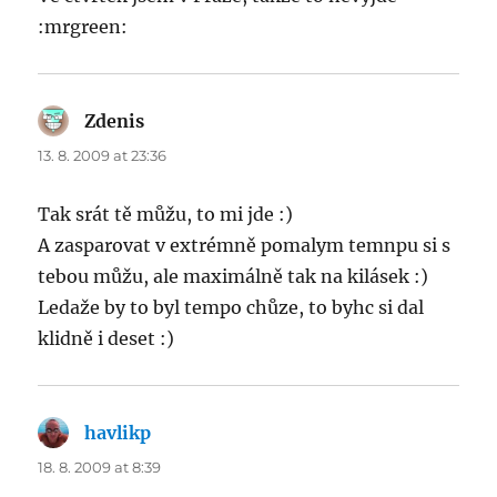
:mrgreen:
Zdenis
says:
13. 8. 2009 at 23:36
Tak srát tě můžu, to mi jde :)
A zasparovat v extrémně pomalym temnpu si s
tebou můžu, ale maximálně tak na kilásek :)
Ledaže by to byl tempo chůze, to byhc si dal
klidně i deset :)
havlikp
says:
18. 8. 2009 at 8:39