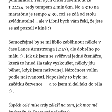
půlmaratón. Ten bych chtěl zaběhnout za
1:24:24, tedy tempem 4 min/km. No a 3:10 na
maratónu je tempo 4:30, což se zdá od stolu
zvládnutelné… ale v Libni bych vám řekl, že jste
se asi posrali v kině :)
Samozřejmě by se mi líbilo zaběhnout někde v
čase Lance Armstronga (2:47), ale dobrého po
málu :) . Jak už jsem se svěřoval jedné čtenářce,
která to hned šla taky vyzkoušet, někdy jdu
běhat, když jsem naštvanej. Náročnost volím
podle naštvanosti. Naposledy to bylo na
začátku července — a to jsem si dal fakt do těla
:) .
Úspěch celé mise tedy záleží na tom, jak moc mě