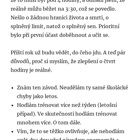
že to musí být pod 4 hodiny, a odhadl jsem, že
reálně můžu běžet na 3:30, což se povedlo.
Nešlo o žádnou hranici života a smrti, o
splněný limit, natož o splněný sen. Prioritní
bylo při první účast doběhnout a učit se.
Příští rok už budu vědět, do čeho jdu. A teď pár
důvodů, proč si myslím, že zlepšení o čtvrt
hodiny je reálné.
Znám ten závod. Neudělám ty samé školácké
chyby jako letos.
Hodlám trénovat více než týden (letošní
případ). Ve skutečnosti hodlám trénovat
mnohem více. O tom dále.
Vím, že to se těžko ovlivňuje, ale nehodlám