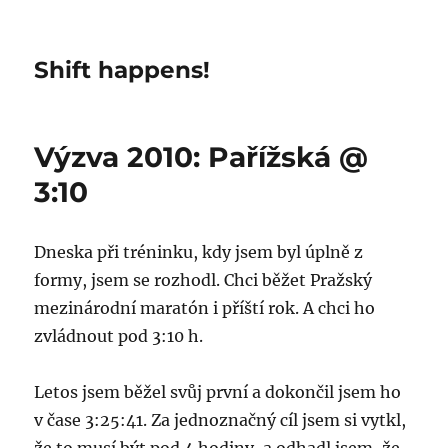
Shift happens!
Výzva 2010: Pařížská @
3:10
Dneska při tréninku, kdy jsem byl úplně z
formy, jsem se rozhodl. Chci běžet Pražský
mezinárodní maratón i příští rok. A chci ho
zvládnout pod 3:10 h.
Letos jsem běžel svůj první a dokončil jsem ho
v čase 3:25:41. Za jednoznačný cíl jsem si vytkl,