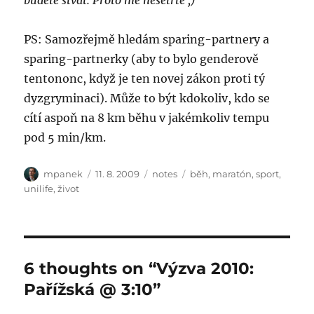
budete štvát. Proto mě nešetřte ;)
PS: Samozřejmě hledám sparing-partnery a
sparing-partnerky (aby to bylo genderově
tentononc, když je ten novej zákon proti tý
dyzgryminaci). Může to být kdokoliv, kdo se
cítí aspoň na 8 km běhu v jakémkoliv tempu
pod 5 min/km.
Author
Posted
Categories
Tags
mpanek
11. 8. 2009
notes
běh
,
maratón
,
sport
,
on
unilife
,
život
6 thoughts on “Výzva 2010:
Pařížská @ 3:10”