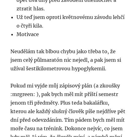
opět dva dny před závodem onemocnět a
ztratit hlas.
Už teď jsem oproti květnovému závodu lehčí
o čtyři kila.
Motivace
Neudělám tak blbou chybu jako třeba to, že
jsem celý půlmaratón nic nejedl, a pak jsem si
užíval šestikilometrovou hypoglykemii.
Pokud mi vyjde můj zápisový plán (a zkoušky
:mrgreen: ), pak bych měl mít příští semestr
jenom tři předměty. Plus teda bakalářku,
kterou ale každý slušný člověk píše nejdříve pět
dní před odevzdáním. Tím pádem bych měl mít
moře času na trénink. Dokonce nejvíc, co jsem