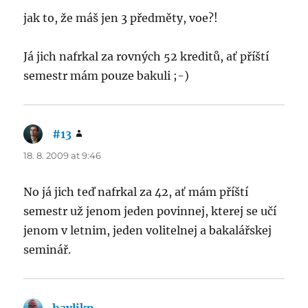
jak to, že máš jen 3 předměty, voe?!
Já jich nafrkal za rovných 52 kreditů, ať příští
semestr mám pouze bakuli ;-)
#13
says:
18. 8. 2009 at 9:46
No já jich teď nafrkal za 42, ať mám příští
semestr už jenom jeden povinnej, kterej se učí
jenom v letnim, jeden volitelnej a bakalářskej
seminář.