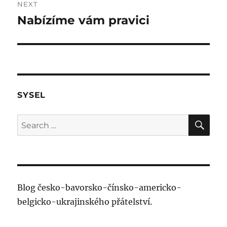
NEXT
Nabízíme vám pravici
Next
post:
SYSEL
SE
Search
for:
Blog česko-bavorsko-čínsko-americko-
belgicko-ukrajinského přátelství.