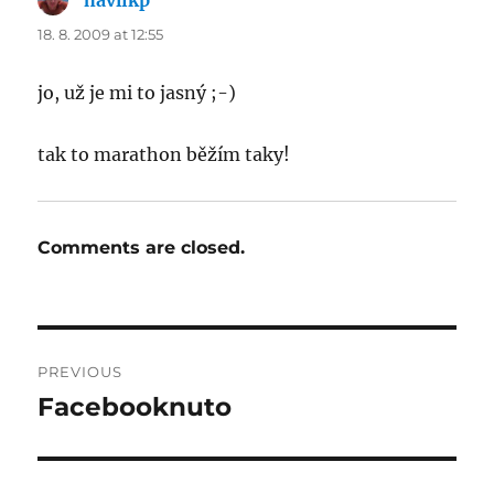
havlikp
says:
18. 8. 2009 at 12:55
jo, už je mi to jasný ;-)
tak to marathon běžím taky!
Comments are closed.
Post
PREVIOUS
navigation
Facebooknuto
Previous
post: