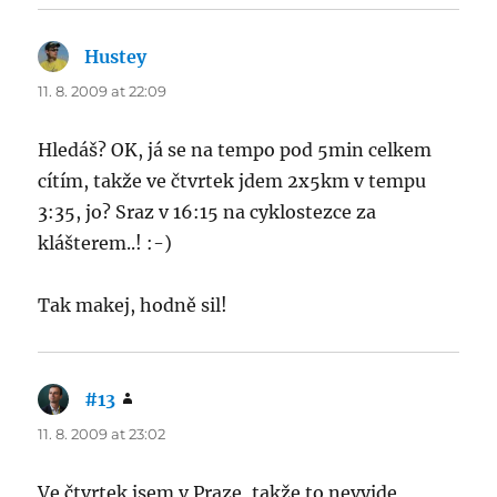
Hustey
says:
11. 8. 2009 at 22:09
Hledáš? OK, já se na tempo pod 5min celkem
cítím, takže ve čtvrtek jdem 2x5km v tempu
3:35, jo? Sraz v 16:15 na cyklostezce za
klášterem..! :-)
Tak makej, hodně sil!
#13
says:
11. 8. 2009 at 23:02
Ve čtvrtek jsem v Praze, takže to nevyjde