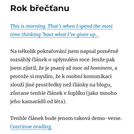
Rok břečťanu
This is morning. That’s when I spend the most
time thinking ’bout what I’ve given up…
Na několik pokračování jsem napsal poměrně
rozsáhlý článek o uplynulém roce. Jenže pak
jsem zjistil, že je psaný až moc
ad hominem
, a
protože si myslím, že k osobní komunikaci
slouží jiné prostředky než články na blogu,
zůstane tenhle článek v šuplíku (jako mnoho
jeho kamarádů od léta).
Tenhle článek bude jenom taková demo-verse.
“Rok břečťanu”
Continue reading