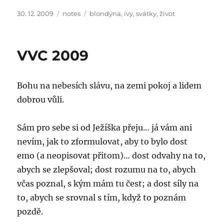
Posted
Categories
Tags
30. 12. 2009
notes
blondýna
,
ivy
,
svátky
,
život
on
VVC 2009
Bohu na nebesích slávu, na zemi pokoj a lidem
dobrou vůli.
Sám pro sebe si od Ježíška přeju… já vám ani
nevím, jak to zformulovat, aby to bylo dost
emo (a neopisovat přitom)… dost odvahy na to,
abych se zlepšoval; dost rozumu na to, abych
včas poznal, s kým mám tu čest; a dost síly na
to, abych se srovnal s tím, když to poznám
pozdě.