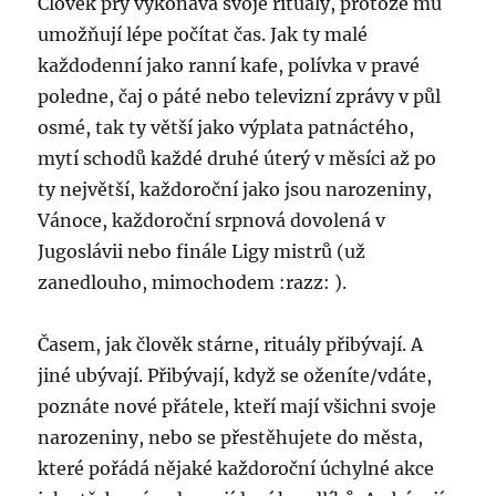
Člověk prý vykonává svoje rituály, protože mu
umožňují lépe počítat čas. Jak ty malé
každodenní jako ranní kafe, polívka v pravé
poledne, čaj o páté nebo televizní zprávy v půl
osmé, tak ty větší jako výplata patnáctého,
mytí schodů každé druhé úterý v měsíci až po
ty největší, každoroční jako jsou narozeniny,
Vánoce, každoroční srpnová dovolená v
Jugoslávii nebo finále Ligy mistrů (už
zanedlouho, mimochodem :razz: ).
Časem, jak člověk stárne, rituály přibývají. A
jiné ubývají. Přibývají, když se oženíte/vdáte,
poznáte nové přátele, kteří mají všichni svoje
narozeniny, nebo se přestěhujete do města,
které pořádá nějaké každoroční úchylné akce