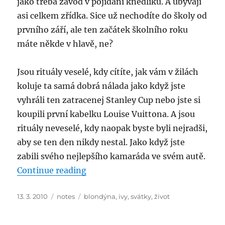
jako třeba závod v pojídaní knedlíků. A ubývají
asi celkem zřídka. Sice už nechodíte do školy od
prvního září, ale ten začátek školního roku
máte někde v hlavě, ne?
Jsou rituály veselé, kdy cítíte, jak vám v žilách
koluje ta samá dobrá nálada jako když jste
vyhráli ten zatracenej Stanley Cup nebo jste si
koupili první kabelku Louise Vuittona. A jsou
rituály neveselé, kdy naopak byste byli nejradši,
aby se ten den nikdy nestal. Jako když jste
zabili svého nejlepšího kamaráda ve svém autě.
“Jedno malé velké poděkování”
Continue reading
Posted
Categories
Tags
13. 3. 2010
notes
blondýna
,
ivy
,
svátky
,
život
on