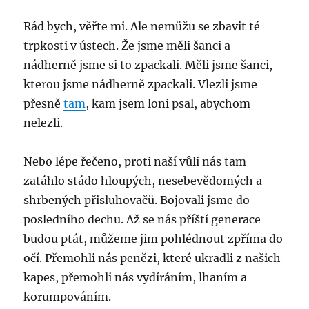
Rád bych, věřte mi. Ale nemůžu se zbavit té
trpkosti v ústech. Že jsme měli šanci a
nádherně jsme si to zpackali. Měli jsme šanci,
kterou jsme nádherně zpackali. Vlezli jsme
přesně
tam
, kam jsem loni psal, abychom
nelezli.
Nebo lépe řečeno, proti naší vůli nás tam
zatáhlo stádo hloupých, nesebevědomých a
shrbených přisluhovačů. Bojovali jsme do
posledního dechu. Až se nás příští generace
budou ptát, můžeme jim pohlédnout zpříma do
očí. Přemohli nás penězi, které ukradli z našich
kapes, přemohli nás vydíráním, lhaním a
korumpováním.