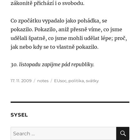
zákonitě přichází i o svobodu.
Co zpočátku vypadalo jako pohádka, se
pokazilo. Pokazilo, aniž přesně víme, co jsme
udělali špatně, co jsme mohli udělat lépe; proč,
jak nebo kdy se to vlastně pokazilo.
30. listopadu zapijme pád republiky.
Posted
Categories
Tags
17. 11. 2009
notes
EUsoc
,
politika
,
svátky
on
SYSEL
SE
Search
for: