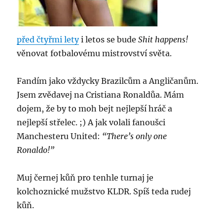
před čtyřmi lety
i letos se bude
Shit happens!
věnovat fotbalovému mistrovství světa.
Fandím jako vždycky Brazilcům a Angličanům.
Jsem zvědavej na Cristiana Ronaldůa. Mám
dojem, že by to moh bejt nejlepší hráč a
nejlepší střelec. ;) A jak volali fanoušci
Manchesteru United:
“There’s only one
Ronaldo!”
Muj černej kůň pro tenhle turnaj je
kolchoznické mužstvo KLDR. Spíš teda rudej
kůň.