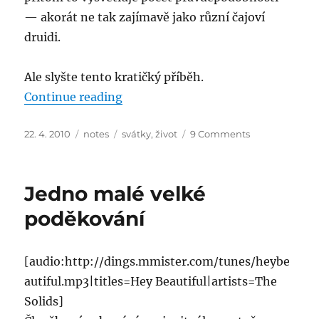
— akorát ne tak zajímavě jako různí čajoví
druidi.
Ale slyšte tento kratičký příběh.
“O jednom vtipném rýmu”
Continue reading
Posted
Categories
Tags
on
22. 4. 2010
notes
svátky
,
život
9 Comments
on
O
jednom
vtipném
Jedno malé velké
rýmu
poděkování
[audio:http://dings.mmister.com/tunes/heybe
autiful.mp3|titles=Hey Beautiful|artists=The
Solids]