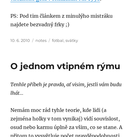
PS: Pod tim článkem z minulýho mistráku
najdete bezvadný frky ;)
Posted
Categories
Tags
10. 6. 2010
notes
fotbal
,
svátky
on
O jednom vtipném rýmu
Tenhle příbeh je pravda, ať visim, jestli vám budu
lhát…
Nemám moc rád tyhle teorie, kde lidi (a
zejména holky v tom vynikaj) vidí souvislost,
osud nebo karmu úplně za všim, co se stane. A
přitom to vysvětluje počet pravděpodobnosti