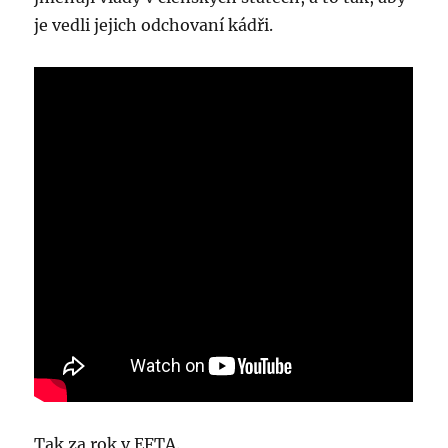
je vedli jejich odchovaní kádři.
Tak za rok v EFTA.