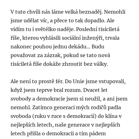
V tuto chvíli nás láme velká beznaděj. Nemohli
jsme udělat víc, a přece to tak dopadlo. Ale
vidím tu i světélko naděje. Poslední tisíciletá
říše, kterou vyhlásili sociální inženýři, trvala
nakonec pouhou jednu dekádu… Budu
považovat za zázrak, pokud se tato nová
tisíciletá říše dokáže zhroutit bez války.
Ale není to prostě fér. Do Unie jsme vstupovali,
když jsem teprve bral rozum. Dvacet let
svobody a demokracie jsem si neužil, a ani jsem
nemohl. Zatímco generaci mých rodičů padla
svoboda (ruku v ruce s demokracií) do klína v
nejlepších letech, naše generace v nejlepších
letech přišla o demokracii a tím pádem