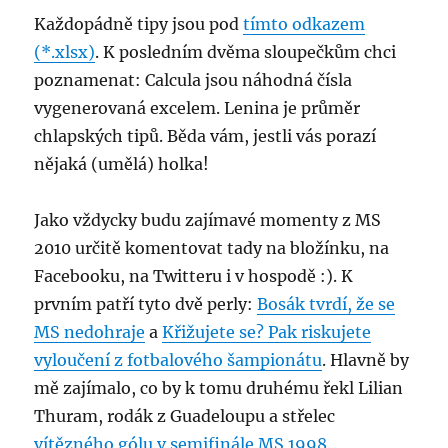
Každopádně tipy jsou pod
tímto odkazem
(*.xlsx)
. K posledním dvěma sloupečkům chci
poznamenat: Calcula jsou náhodná čísla
vygenerovaná excelem. Lenina je průměr
chlapských tipů. Běda vám, jestli vás porazí
nějaká (umělá) holka!
Jako vždycky budu zajímavé momenty z MS
2010 určitě komentovat tady na bložínku, na
Facebooku, na Twitteru i v hospodě :). K
prvním patří tyto dvě perly:
Bosák tvrdí, že se
MS nedohraje
a
Křižujete se? Pak riskujete
vyloučení z fotbalového šampionátu
. Hlavně by
mě zajímalo, co by k tomu druhému řekl Lilian
Thuram, rodák z Guadeloupu a střelec
vítězného gólu v semifinále MS 1998
.