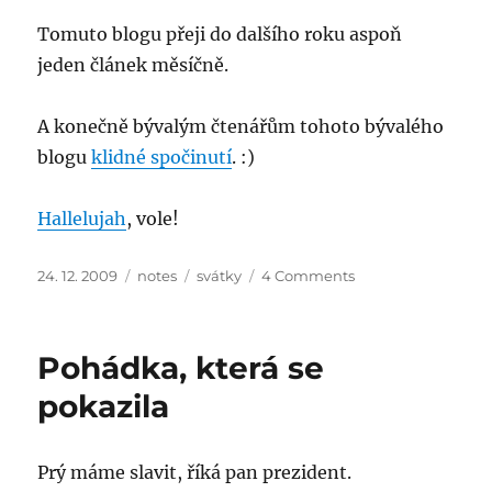
Tomuto blogu přeji do dalšího roku aspoň
jeden článek měsíčně.
A konečně bývalým čtenářům tohoto bývalého
blogu
klidné spočinutí
. :)
Hallelujah
, vole!
Posted
Categories
Tags
on
24. 12. 2009
notes
svátky
4 Comments
on
VVC
2009
Pohádka, která se
pokazila
Prý máme slavit, říká pan prezident.