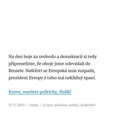
Na den boje za svobodu a demokracii si tedy
připomeňme, že oboje jsme odevzdali do
Brusele. Naštěstí se Evropská unie rozpadá,
prezident Evropy z toho má neklidný spaní.
Kurva, myslete politicky, Halík!
Posted
Categories
Tags
17. 11. 2010
notes
EUsoc
,
politika
,
svátky
,
svobodní
on