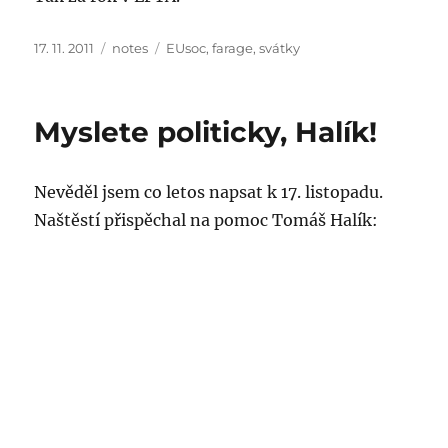
Posted
Categories
Tags
17. 11. 2011
notes
EUsoc
,
farage
,
svátky
on
Myslete politicky, Halík!
Nevěděl jsem co letos napsat k 17. listopadu.
Naštěstí přispěchal na pomoc Tomáš Halík: